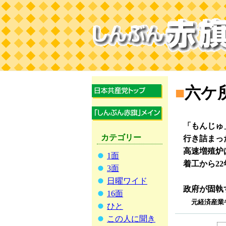
■
六ケ
「もんじゅ
カテゴリー
行き詰まっ
高速増殖炉
1面
着工から22
3面
日曜ワイド
政府が固執
16面
元経済産業
ひと
この人に聞き