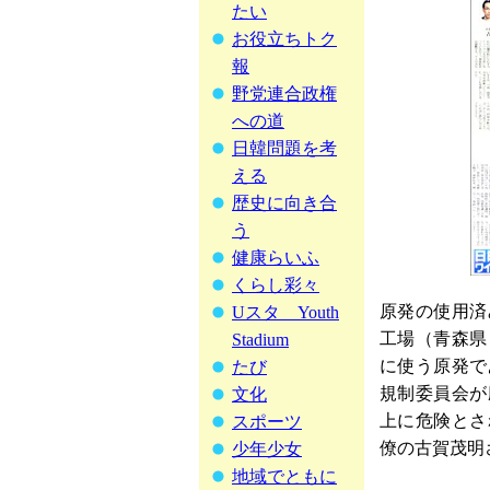
たい
お役立ちトク
報
野党連合政権
への道
日韓問題を考
える
歴史に向き合
う
健康らいふ
くらし彩々
原発の使用済
Uスタ Youth
工場（青森県
Stadium
に使う原発で
たび
規制委員会が
文化
上に危険とさ
スポーツ
僚の古賀茂明
少年少女
地域でともに