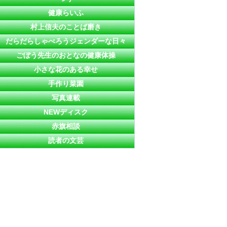
健康らいふ
村上信夫のことば磨き
だらだらしゃべろうジェンダーな日々
ごぼう先生のおとなの健康体操
小さな花のある幸せ
手作り菜園
写真連載
NEWディスク
赤旗相談
読者の文芸