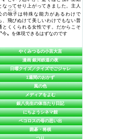
となってせり上がってきました。主人
えい
こ
公の
咏
子
は特殊な能力があるわけで
も、飛びぬけて美しいわけでもない普
通とくくられる女性です。だからこそ
〝今〟を体現できるはずなのです
やくみつるの小言大言
漫画 銀河鉄道の夜
日曜クイズ／クイズでごジャレ
1週間のおかず
風の色
メディアをよむ
銀八先生の体当たり日記
にちようシネマ館
ペコロスの母の思い出
囲碁・将棋
つり