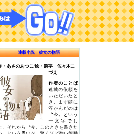
連載小説 彼女の物語
作・あさのあつこ/絵・題字 佐々木こ
づえ
作者のことば
連載の依頼を
いただいたと
き、まず頭に
浮かんだのは
〝今〟という
一文字でし
た。それから〝今、このときを書きた
い〟という思いが、驚くほど強い衝動