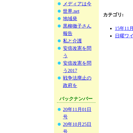
メディアは今
世界.net
カテゴリ
:
地域発
黒柳徹子さん
15年11
報告
日曜ワ
私と介護
安倍改憲を問
う
安倍改憲を問
う2017
戦争法廃止の
政府を
バックナンバー
20年11月01日
号
20年10月25日
号