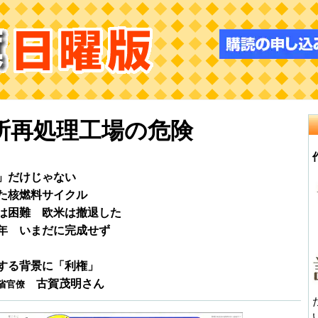
所再処理工場の危険
」だけじゃない
た核燃料サイクル
は困難 欧米は撤退した
年 いまだに完成せず
する背景に「利権」
古賀茂明さん
省官僚