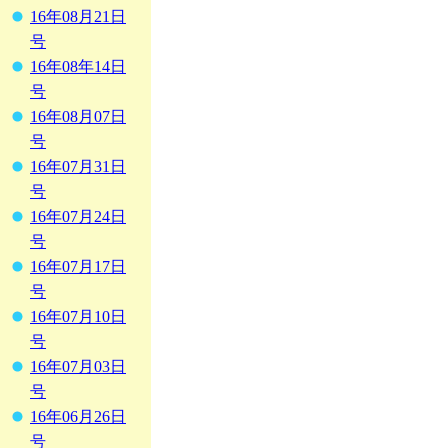
16年08月21日
号
16年08年14日
号
16年08月07日
号
16年07月31日
号
16年07月24日
号
16年07月17日
号
16年07月10日
号
16年07月03日
号
16年06月26日
号