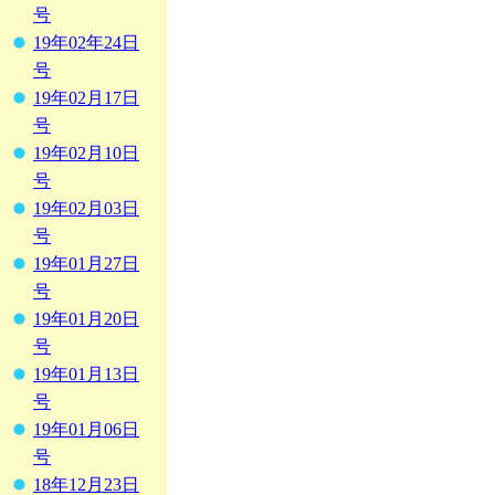
号
19年02年24日
号
19年02月17日
号
19年02月10日
号
19年02月03日
号
19年01月27日
号
19年01月20日
号
19年01月13日
号
19年01月06日
号
18年12月23日