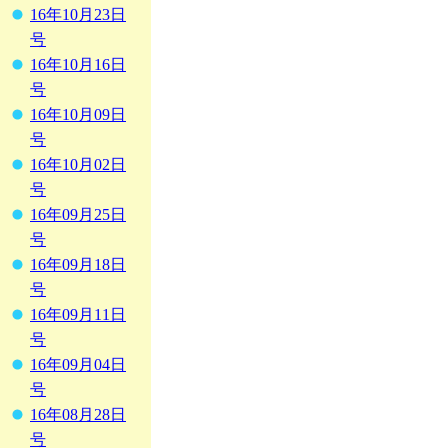
16年10月23日
号
16年10月16日
号
16年10月09日
号
16年10月02日
号
16年09月25日
号
16年09月18日
号
16年09月11日
号
16年09月04日
号
16年08月28日
号