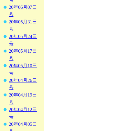
20年06月07日
号
20年05月31日
号
20年05月24日
号
20年05月17日
号
20年05月10日
号
20年04月26日
号
20年04月19日
号
20年04月12日
号
20年04月05日