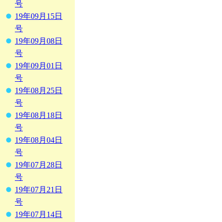
号
19年09月15日
号
19年09月08日
号
19年09月01日
号
19年08月25日
号
19年08月18日
号
19年08月04日
号
19年07月28日
号
19年07月21日
号
19年07月14日