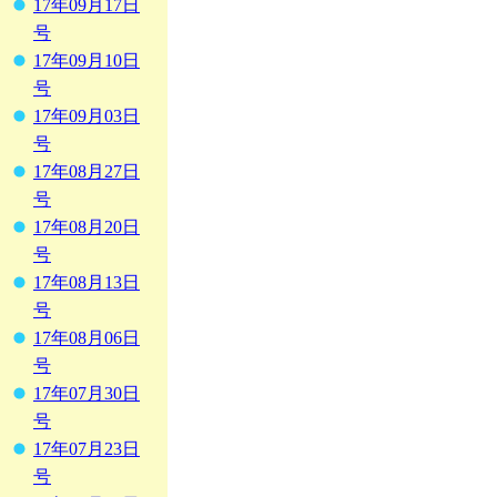
17年09月17日
号
17年09月10日
号
17年09月03日
号
17年08月27日
号
17年08月20日
号
17年08月13日
号
17年08月06日
号
17年07月30日
号
17年07月23日
号