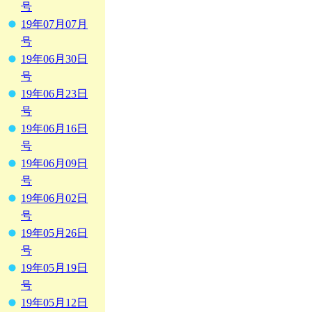
号
19年07月07月
号
19年06月30日
号
19年06月23日
号
19年06月16日
号
19年06月09日
号
19年06月02日
号
19年05月26日
号
19年05月19日
号
19年05月12日