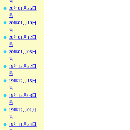
号
20年01月26日
号
20年01月19日
号
20年01月12日
号
20年01月05日
号
19年12月22日
号
19年12月15日
号
19年12月08日
号
19年12月01月
号
19年11月24日