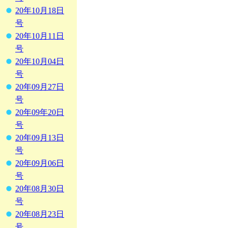
20年10月18日
号
20年10月11日
号
20年10月04日
号
20年09月27日
号
20年09年20日
号
20年09月13日
号
20年09月06日
号
20年08月30日
号
20年08月23日
号