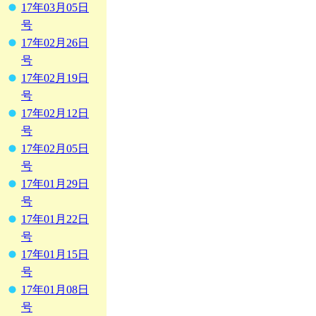
17年03月05日
号
17年02月26日
号
17年02月19日
号
17年02月12日
号
17年02月05日
号
17年01月29日
号
17年01月22日
号
17年01月15日
号
17年01月08日
号