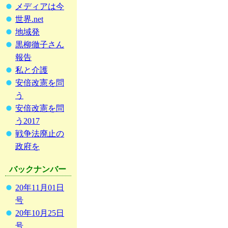
メディアは今
世界.net
地域発
黒柳徹子さん
報告
私と介護
安倍改憲を問
う
安倍改憲を問
う2017
戦争法廃止の
政府を
バックナンバー
20年11月01日
号
20年10月25日
号