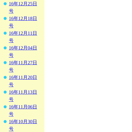
16年12月25日
号
16年12月18日
号
16年12月11日
号
16年12月04日
号
16年11月27日
号
16年11月20日
号
16年11月13日
号
16年11月06日
号
16年10月30日
号