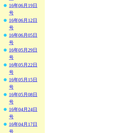
16年06月19日
号
16年06月12日
号
16年06月05日
号
16年05月29日
号
16年05月22日
号
16年05月15日
号
16年05月08日
号
16年04月24日
号
16年04月17日
号