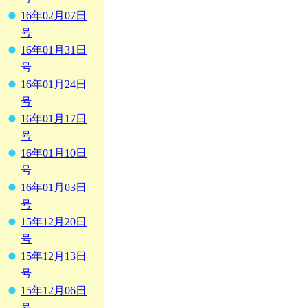
16年02月07日
号
16年01月31日
号
16年01月24日
号
16年01月17日
号
16年01月10日
号
16年01月03日
号
15年12月20日
号
15年12月13日
号
15年12月06日
号