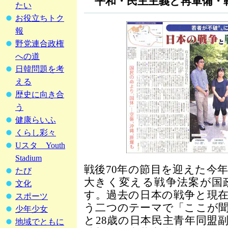
平和・民主主義と再軍備・
たい
お役立ちトク
報
野党連合政権
への道
日韓問題を考
える
歴史に向き合
う
健康らいふ
くらし彩々
Uスタ Youth
Stadium
戦後70年の節目を迎えた今
たび
大きく変える戦争法案が国
文化
す。過去の日本の戦争と現
スポーツ
う二つのテーマで「ここが聞
少年少女
と28歳の日本民主青年同盟
地域でともに