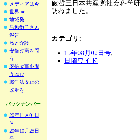
破哲三日本共産党社会科学
メディアは今
訪ねました。
世界.net
地域発
黒柳徹子さん
報告
カテゴリ
:
私と介護
安倍改憲を問
15年08月02日号
,
う
日曜ワイド
安倍改憲を問
う2017
戦争法廃止の
政府を
バックナンバー
20年11月01日
号
20年10月25日
号