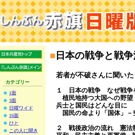
■
日本の戦争と戦争
若者が不破さんに聞いた
カテゴリー
１ 日本の戦争 なぜ戦争
1面
植民地持つ大国への野望 
3面
兵士と国民はどんな目に
日曜ワイド
国民の命より「国体」－空
16面
ひと
２ 戦後政治の流れ 憲法
この人に聞き