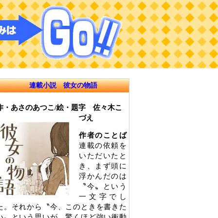
連載小説 彼女の物語
作・あさのあつこ/絵・題字 佐々木こ
づえ
作者のことば
連載の依頼を
いただいたと
き、まず頭に
浮かんだのは
〝今〟という
一文字でし
た。それから〝今、このときを書きた
い〟という思いが、驚くほど強い衝動