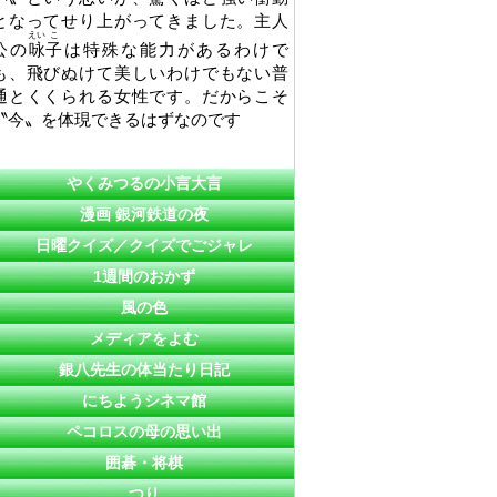
となってせり上がってきました。主人
えい
こ
公の
咏
子
は特殊な能力があるわけで
も、飛びぬけて美しいわけでもない普
通とくくられる女性です。だからこそ
〝今〟を体現できるはずなのです
やくみつるの小言大言
漫画 銀河鉄道の夜
日曜クイズ／クイズでごジャレ
1週間のおかず
風の色
メディアをよむ
銀八先生の体当たり日記
にちようシネマ館
ペコロスの母の思い出
囲碁・将棋
つり