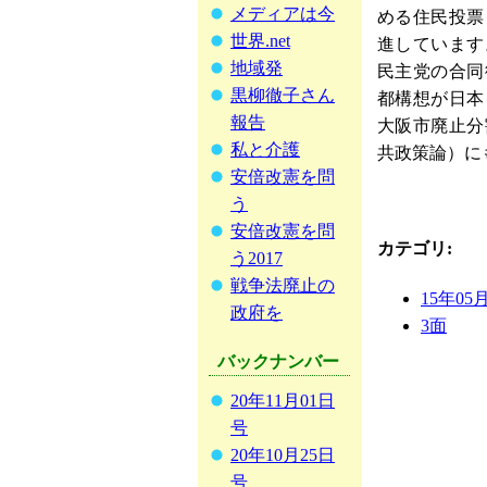
メディアは今
める住民投票
世界.net
進しています
地域発
民主党の合同
黒柳徹子さん
都構想が日本
報告
大阪市廃止分
私と介護
共政策論）に
安倍改憲を問
う
安倍改憲を問
カテゴリ
:
う2017
戦争法廃止の
15年05
政府を
3面
バックナンバー
20年11月01日
号
20年10月25日
号