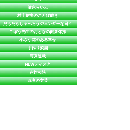
健康らいふ
村上信夫のことば磨き
だらだらしゃべろうジェンダーな日々
ごぼう先生のおとなの健康体操
小さな花のある幸せ
手作り菜園
写真連載
NEWディスク
赤旗相談
読者の文芸