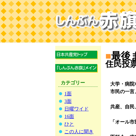
■
最後
住民投票
カテゴリー
大学・病院
市民の一言
1面
3面
共産、自民
日曜ワイド
16面
「オール市民
ひと
この人に聞き