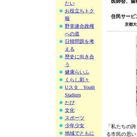
医師会、歯
たい
お役立ちトク
住民サービ
報
京都大
野党連合政権
への道
日韓問題を考
える
歴史に向き合
う
健康らいふ
くらし彩々
Uスタ Youth
Stadium
たび
文化
スポーツ
少年少女
「私たちの誇
地域でともに
る市民の思い