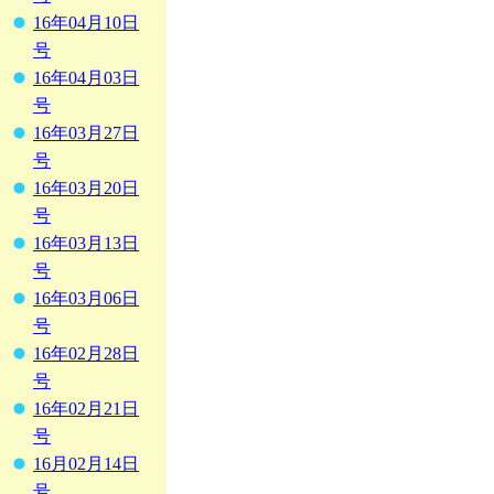
16年04月10日
号
16年04月03日
号
16年03月27日
号
16年03月20日
号
16年03月13日
号
16年03月06日
号
16年02月28日
号
16年02月21日
号
16月02月14日
号