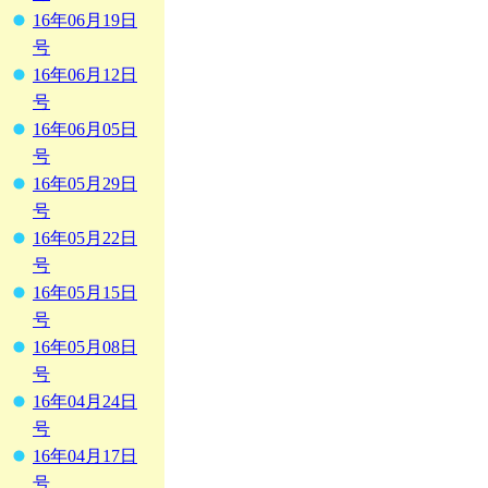
16年06月19日
号
16年06月12日
号
16年06月05日
号
16年05月29日
号
16年05月22日
号
16年05月15日
号
16年05月08日
号
16年04月24日
号
16年04月17日
号