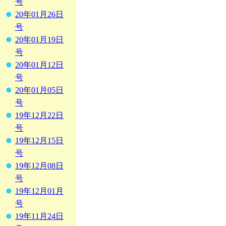
号
20年01月26日
号
20年01月19日
号
20年01月12日
号
20年01月05日
号
19年12月22日
号
19年12月15日
号
19年12月08日
号
19年12月01月
号
19年11月24日