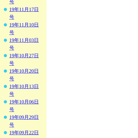
号
19年11月17日
号
19年11月10日
号
19年11月03日
号
19年10月27日
号
19年10月20日
号
19年10月13日
号
19年10月06日
号
19年09月29日
号
19年09月22日