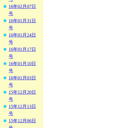
16年02月07日
号
16年01月31日
号
16年01月24日
号
16年01月17日
号
16年01月10日
号
16年01月03日
号
15年12月20日
号
15年12月13日
号
15年12月06日
号