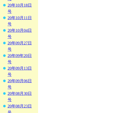
20年10月18日
号
20年10月11日
号
20年10月04日
号
20年09月27日
号
20年09年20日
号
20年09月13日
号
20年09月06日
号
20年08月30日
号
20年08月23日
号