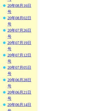
20年08月16日
号
20年08月02日
号
20年07月26日
号
20年07月19日
号
20年07月12日
号
20年07月05日
号
20年06月28日
号
20年06月21日
号
20年06月14日
号