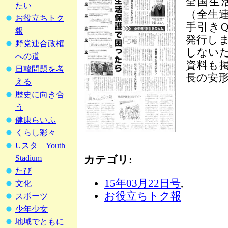
全国生
たい
（全生
お役立ちトク
手引きQ
報
発行し
野党連合政権
しないた
への道
資料も
日韓問題を考
長の安
える
歴史に向き合
う
健康らいふ
くらし彩々
Uスタ Youth
カテゴリ
:
Stadium
たび
15年03月22日号
,
文化
お役立ちトク報
スポーツ
少年少女
地域でともに