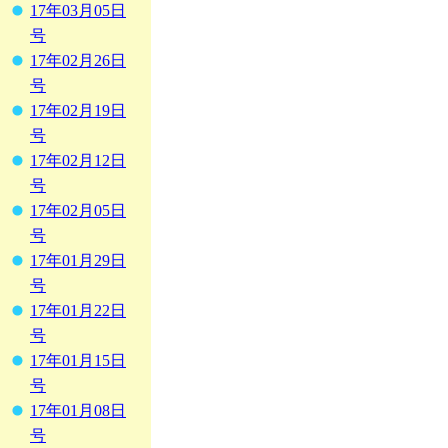
17年03月05日
号
17年02月26日
号
17年02月19日
号
17年02月12日
号
17年02月05日
号
17年01月29日
号
17年01月22日
号
17年01月15日
号
17年01月08日
号