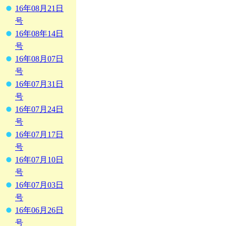
16年08月21日
号
16年08年14日
号
16年08月07日
号
16年07月31日
号
16年07月24日
号
16年07月17日
号
16年07月10日
号
16年07月03日
号
16年06月26日
号