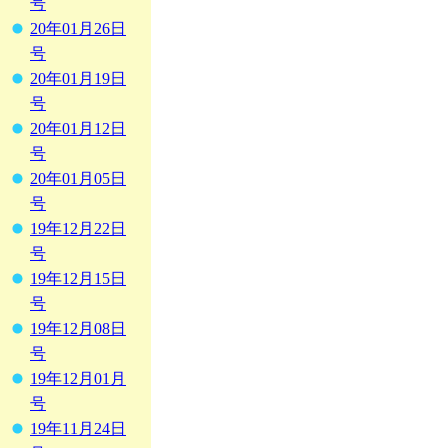
号
20年01月26日
号
20年01月19日
号
20年01月12日
号
20年01月05日
号
19年12月22日
号
19年12月15日
号
19年12月08日
号
19年12月01月
号
19年11月24日