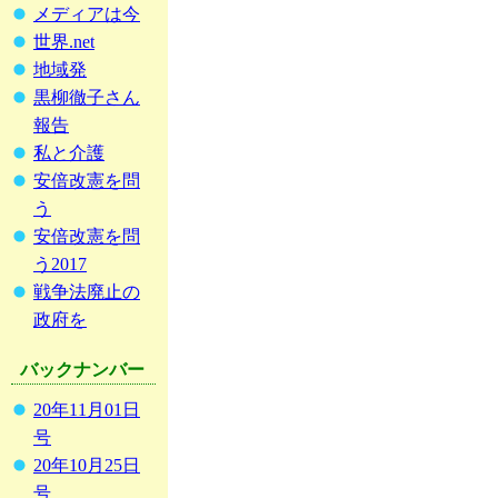
メディアは今
世界.net
地域発
黒柳徹子さん
報告
私と介護
安倍改憲を問
う
安倍改憲を問
う2017
戦争法廃止の
政府を
バックナンバー
20年11月01日
号
20年10月25日
号