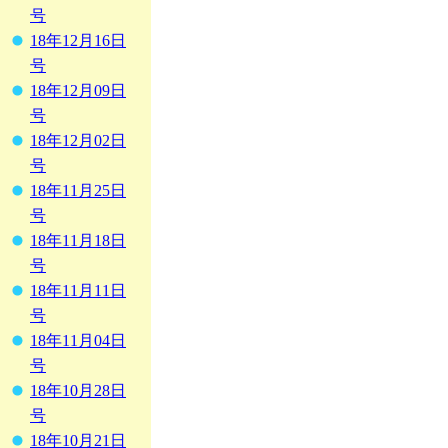
号
18年12月16日
号
18年12月09日
号
18年12月02日
号
18年11月25日
号
18年11月18日
号
18年11月11日
号
18年11月04日
号
18年10月28日
号
18年10月21日