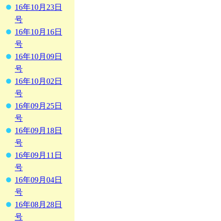
16年10月23日
号
16年10月16日
号
16年10月09日
号
16年10月02日
号
16年09月25日
号
16年09月18日
号
16年09月11日
号
16年09月04日
号
16年08月28日
号