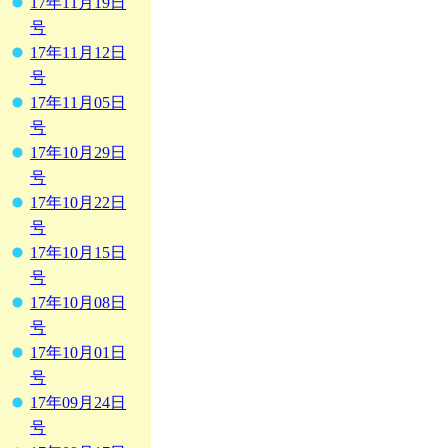
17年11月19日
号
17年11月12日
号
17年11月05日
号
17年10月29日
号
17年10月22日
号
17年10月15日
号
17年10月08日
号
17年10月01日
号
17年09月24日
号