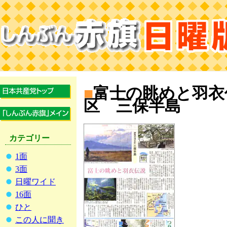
■
富士の眺めと羽衣
区 三保半島
カテゴリー
1面
3面
日曜ワイド
16面
ひと
この人に聞き