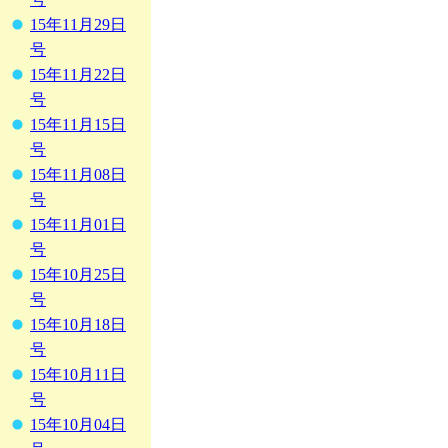
15年11月29日
号
15年11月22日
号
15年11月15日
号
15年11月08日
号
15年11月01日
号
15年10月25日
号
15年10月18日
号
15年10月11日
号
15年10月04日