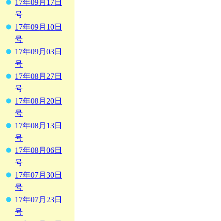
17年09月17日
号
17年09月10日
号
17年09月03日
号
17年08月27日
号
17年08月20日
号
17年08月13日
号
17年08月06日
号
17年07月30日
号
17年07月23日
号