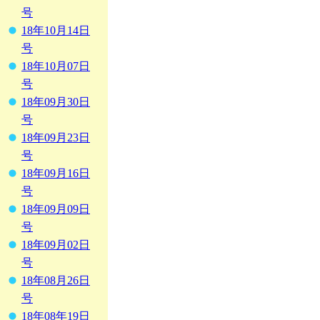
号
18年10月14日
号
18年10月07日
号
18年09月30日
号
18年09月23日
号
18年09月16日
号
18年09月09日
号
18年09月02日
号
18年08月26日
号
18年08年19日