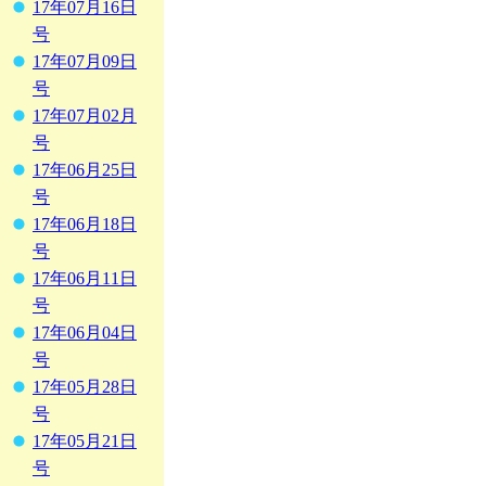
17年07月16日
号
17年07月09日
号
17年07月02月
号
17年06月25日
号
17年06月18日
号
17年06月11日
号
17年06月04日
号
17年05月28日
号
17年05月21日
号