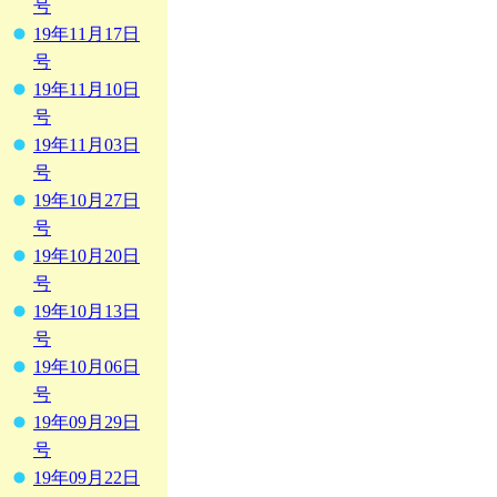
号
19年11月17日
号
19年11月10日
号
19年11月03日
号
19年10月27日
号
19年10月20日
号
19年10月13日
号
19年10月06日
号
19年09月29日
号
19年09月22日