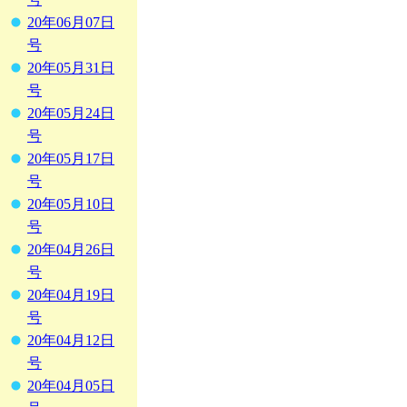
20年06月07日
号
20年05月31日
号
20年05月24日
号
20年05月17日
号
20年05月10日
号
20年04月26日
号
20年04月19日
号
20年04月12日
号
20年04月05日