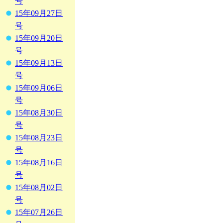
号
15年09月27日
号
15年09月20日
号
15年09月13日
号
15年09月06日
号
15年08月30日
号
15年08月23日
号
15年08月16日
号
15年08月02日
号
15年07月26日