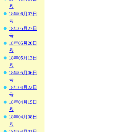
号
18年06月03日
号
18年05月27日
号
18年05月20日
号
18年05月13日
号
18年05月06日
号
18年04月22日
号
18年04月15日
号
18年04月08日
号
18年04月01日