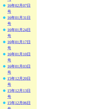
16年02月07日
号
16年01月31日
号
16年01月24日
号
16年01月17日
号
16年01月10日
号
16年01月03日
号
15年12月20日
号
15年12月13日
号
15年12月06日
号