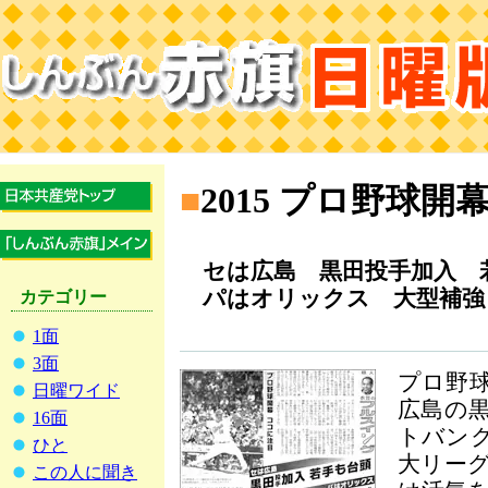
■
2015 プロ野球
セは広島 黒田投手加入 
パはオリックス 大型補強
カテゴリー
1面
3面
プロ野
日曜ワイド
広島の黒
16面
トバンク
ひと
大リー
この人に聞き