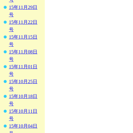
15年11月29日
号
15年11月22日
号
15年11月15日
号
15年11月08日
号
15年11月01日
号
15年10月25日
号
15年10月18日
号
15年10月11日
号
15年10月04日