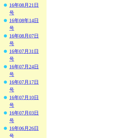
16年08月21日
号
16年08年14日
号
16年08月07日
号
16年07月31日
号
16年07月24日
号
16年07月17日
号
16年07月10日
号
16年07月03日
号
16年06月26日
号