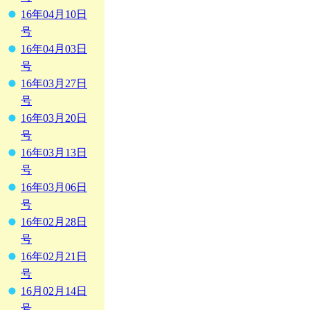
16年04月10日
号
16年04月03日
号
16年03月27日
号
16年03月20日
号
16年03月13日
号
16年03月06日
号
16年02月28日
号
16年02月21日
号
16月02月14日
号