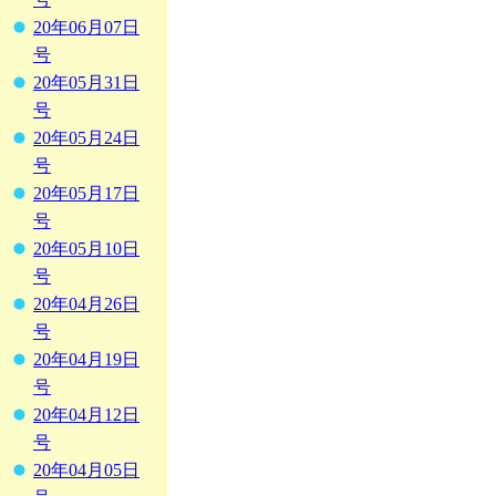
20年06月07日
号
20年05月31日
号
20年05月24日
号
20年05月17日
号
20年05月10日
号
20年04月26日
号
20年04月19日
号
20年04月12日
号
20年04月05日