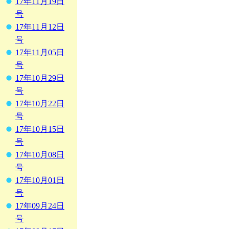
17年11月19日
号
17年11月12日
号
17年11月05日
号
17年10月29日
号
17年10月22日
号
17年10月15日
号
17年10月08日
号
17年10月01日
号
17年09月24日
号