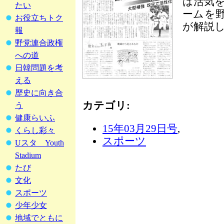
は活気
たい
ームを
お役立ちトク
が解説
報
野党連合政権
への道
日韓問題を考
える
歴史に向き合
カテゴリ
:
う
健康らいふ
15年03月29日号
,
くらし彩々
スポーツ
Uスタ Youth
Stadium
たび
文化
スポーツ
少年少女
地域でともに