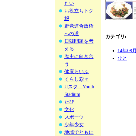
たい
お役立ちトク
報
野党連合政権
への道
カテゴリ
:
日韓問題を考
える
14年08
歴史に向き合
ひと
う
健康らいふ
くらし彩々
Uスタ Youth
Stadium
たび
文化
スポーツ
少年少女
地域でともに