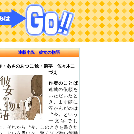
連載小説 彼女の物語
作・あさのあつこ/絵・題字 佐々木こ
づえ
作者のことば
連載の依頼を
いただいたと
き、まず頭に
浮かんだのは
〝今〟という
一文字でし
た。それから〝今、このときを書きた
い〟という思いが、驚くほど強い衝動