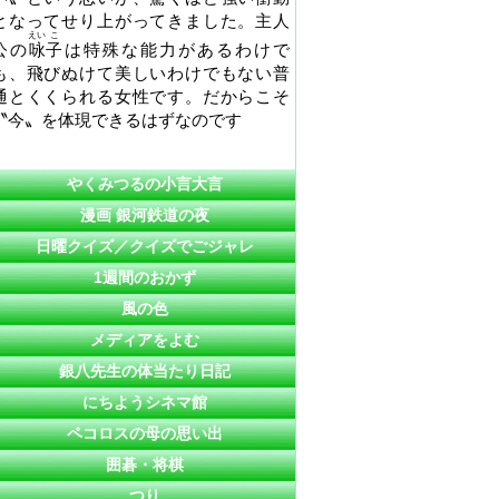
となってせり上がってきました。主人
えい
こ
公の
咏
子
は特殊な能力があるわけで
も、飛びぬけて美しいわけでもない普
通とくくられる女性です。だからこそ
〝今〟を体現できるはずなのです
やくみつるの小言大言
漫画 銀河鉄道の夜
日曜クイズ／クイズでごジャレ
1週間のおかず
風の色
メディアをよむ
銀八先生の体当たり日記
にちようシネマ館
ペコロスの母の思い出
囲碁・将棋
つり