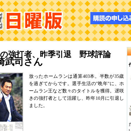
の強打者、昨季引退 野球評論
崎武司さん
放ったホームランは通算403本。半数が35歳
を過ぎてからです。選手生活の"晩年"に、ホ
ームラン王など数々のタイトルを獲得。遅咲
きの強打者として活躍し、昨年10月に引退し
ました。