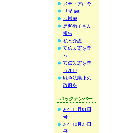
メディアは今
世界.net
地域発
黒柳徹子さん
報告
私と介護
安倍改憲を問
う
安倍改憲を問
う2017
戦争法廃止の
政府を
バックナンバー
20年11月01日
号
20年10月25日
号