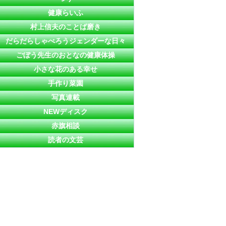
健康らいふ
村上信夫のことば磨き
だらだらしゃべろうジェンダーな日々
ごぼう先生のおとなの健康体操
小さな花のある幸せ
手作り菜園
写真連載
NEWディスク
赤旗相談
読者の文芸