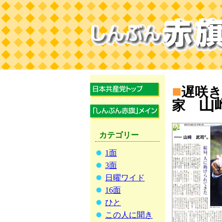
■
遅咲き
山
家
カテゴリー
1面
3面
日曜ワイド
16面
ひと
この人に聞き