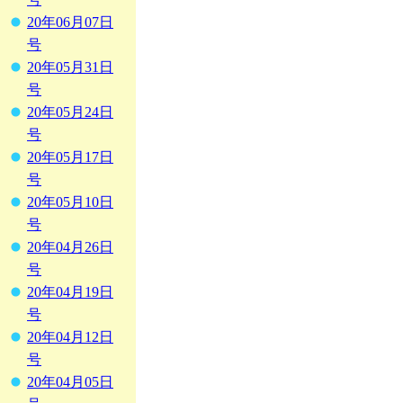
20年06月07日
号
20年05月31日
号
20年05月24日
号
20年05月17日
号
20年05月10日
号
20年04月26日
号
20年04月19日
号
20年04月12日
号
20年04月05日