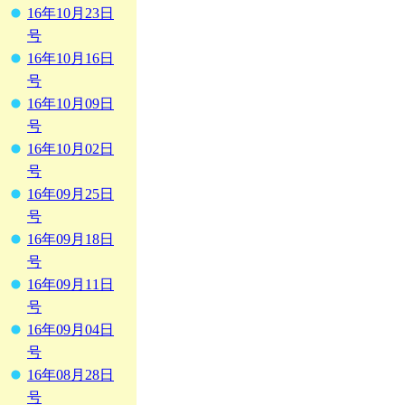
16年10月23日
号
16年10月16日
号
16年10月09日
号
16年10月02日
号
16年09月25日
号
16年09月18日
号
16年09月11日
号
16年09月04日
号
16年08月28日
号