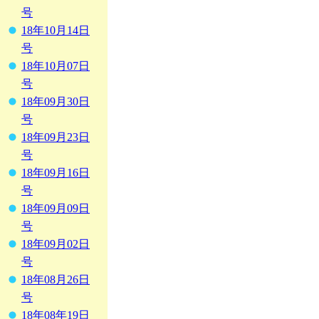
号
18年10月14日
号
18年10月07日
号
18年09月30日
号
18年09月23日
号
18年09月16日
号
18年09月09日
号
18年09月02日
号
18年08月26日
号
18年08年19日