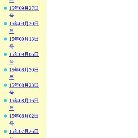
号
15年09月27日
号
15年09月20日
号
15年09月13日
号
15年09月06日
号
15年08月30日
号
15年08月23日
号
15年08月16日
号
15年08月02日
号
15年07月26日