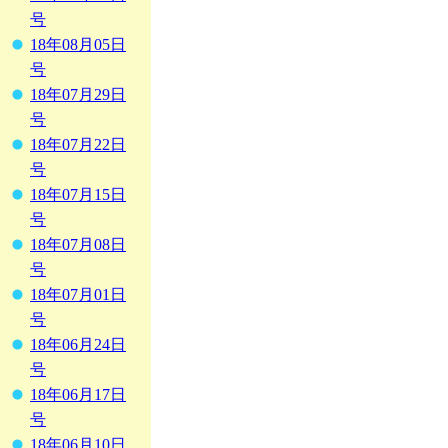
号
18年08月05日
号
18年07月29日
号
18年07月22日
号
18年07月15日
号
18年07月08日
号
18年07月01日
号
18年06月24日
号
18年06月17日
号
18年06月10日