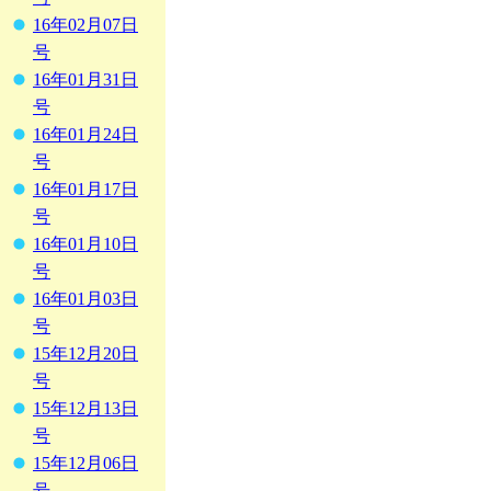
16年02月07日
号
16年01月31日
号
16年01月24日
号
16年01月17日
号
16年01月10日
号
16年01月03日
号
15年12月20日
号
15年12月13日
号
15年12月06日
号