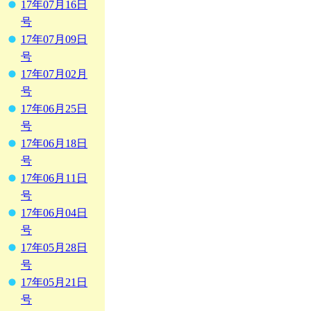
17年07月16日
号
17年07月09日
号
17年07月02月
号
17年06月25日
号
17年06月18日
号
17年06月11日
号
17年06月04日
号
17年05月28日
号
17年05月21日
号