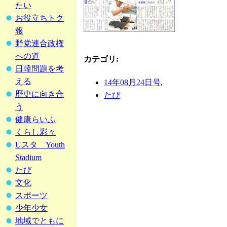
たい
お役立ちトク
報
野党連合政権
への道
カテゴリ
:
日韓問題を考
える
14年08月24日号
,
歴史に向き合
たび
う
健康らいふ
くらし彩々
Uスタ Youth
Stadium
たび
文化
スポーツ
少年少女
地域でともに