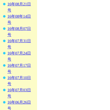
16年08月21日
号
16年08年14日
号
16年08月07日
号
16年07月31日
号
16年07月24日
号
16年07月17日
号
16年07月10日
号
16年07月03日
号
16年06月26日
号