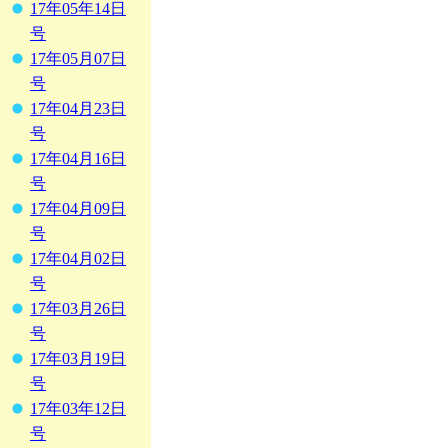
17年05年14日
号
17年05月07日
号
17年04月23日
号
17年04月16日
号
17年04月09日
号
17年04月02日
号
17年03月26日
号
17年03月19日
号
17年03年12日
号