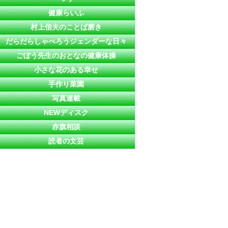
健康らいふ
村上信夫のことば磨き
だらだらしゃべろうジェンダーな日々
ごぼう先生のおとなの健康体操
小さな花のある幸せ
手作り菜園
写真連載
NEWディスク
赤旗相談
読者の文芸