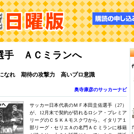
選手 ＡＣミランへ
なれ 期待の攻撃力 高いプロ意識
奥寺康彦のサッカーナビ
サッカー日本代表のＭＦ本田圭佑選手（27）
が、12月末で契約が切れるロシア・プレミア
リーグのＣＳＫＡモスクワから、イタリア１
部リーグ・セリエＡの名門ＡＣミランに移籍