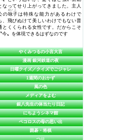
となってせり上がってきました。主人
えい
こ
公の
咏
子
は特殊な能力があるわけで
も、飛びぬけて美しいわけでもない普
通とくくられる女性です。だからこそ
〝今〟を体現できるはずなのです
やくみつるの小言大言
漫画 銀河鉄道の夜
日曜クイズ／クイズでごジャレ
1週間のおかず
風の色
メディアをよむ
銀八先生の体当たり日記
にちようシネマ館
ペコロスの母の思い出
囲碁・将棋
つり