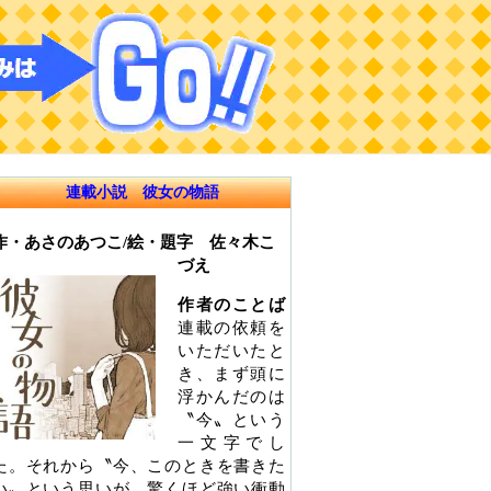
連載小説 彼女の物語
作・あさのあつこ/絵・題字 佐々木こ
づえ
作者のことば
連載の依頼を
いただいたと
き、まず頭に
浮かんだのは
〝今〟という
一文字でし
た。それから〝今、このときを書きた
い〟という思いが、驚くほど強い衝動