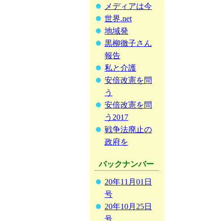
メディアは今
世界.net
地域発
黒柳徹子さん
報告
私と介護
安倍改憲を問
う
安倍改憲を問
う2017
戦争法廃止の
政府を
バックナンバー
20年11月01日
号
20年10月25日
号