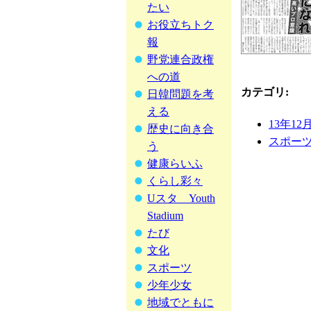
たい
お役立ちトク
報
野党連合政権
への道
カテゴリ
:
日韓問題を考
える
13年12
歴史に向き合
スポー
う
健康らいふ
くらし彩々
Uスタ Youth
Stadium
たび
文化
スポーツ
少年少女
地域でともに