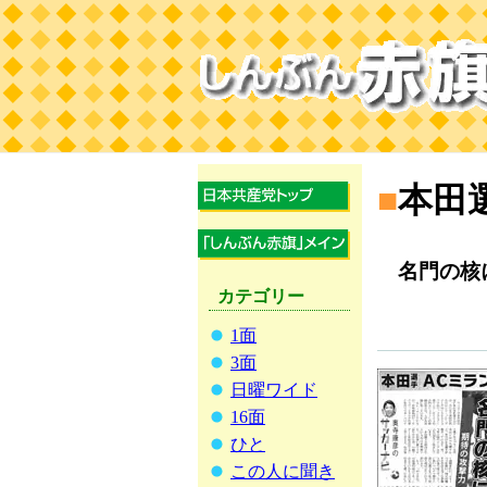
■
本田
名門の核に
カテゴリー
1面
3面
日曜ワイド
16面
ひと
この人に聞き