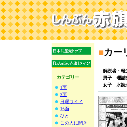
■
カー
解説者・軽井
カテゴリー
男子 理詰
女子 氷読
1面
3面
日曜ワイド
16面
ひと
この人に聞き