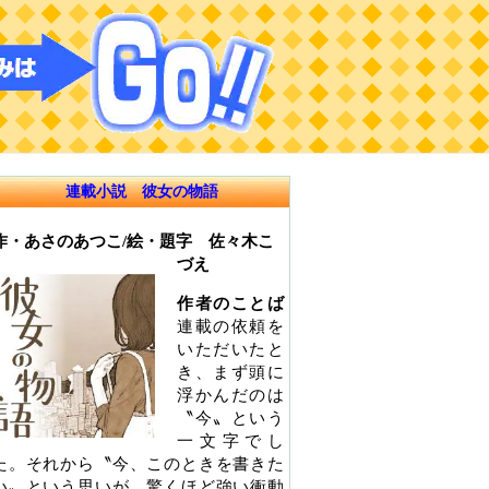
連載小説 彼女の物語
作・あさのあつこ/絵・題字 佐々木こ
づえ
作者のことば
連載の依頼を
いただいたと
き、まず頭に
浮かんだのは
〝今〟という
一文字でし
た。それから〝今、このときを書きた
い〟という思いが、驚くほど強い衝動