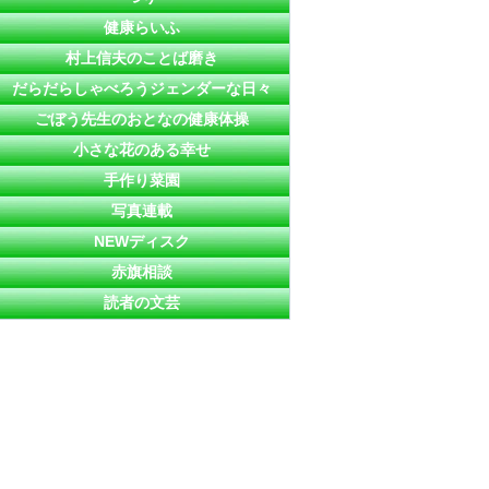
健康らいふ
村上信夫のことば磨き
だらだらしゃべろうジェンダーな日々
ごぼう先生のおとなの健康体操
小さな花のある幸せ
手作り菜園
写真連載
NEWディスク
赤旗相談
読者の文芸