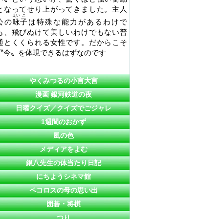
となってせり上がってきました。主人
えい
こ
公の
咏
子
は特殊な能力があるわけで
も、飛びぬけて美しいわけでもない普
通とくくられる女性です。だからこそ
〝今〟を体現できるはずなのです
やくみつるの小言大言
漫画 銀河鉄道の夜
日曜クイズ／クイズでごジャレ
1週間のおかず
風の色
メディアをよむ
銀八先生の体当たり日記
にちようシネマ館
ペコロスの母の思い出
囲碁・将棋
つり