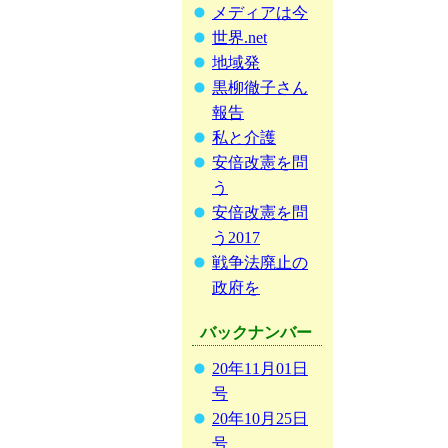
メディアは今
世界.net
地域発
黒柳徹子さん
報告
私と介護
安倍改憲を問
う
安倍改憲を問
う2017
戦争法廃止の
政府を
バックナンバー
20年11月01日
号
20年10月25日
号