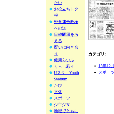
たい
お役立ちトク
報
野党連合政権
への道
日韓問題を考
える
歴史に向き合
う
カテゴリ
:
健康らいふ
13年12
くらし彩々
スポー
Uスタ Youth
Stadium
たび
文化
スポーツ
少年少女
地域でともに