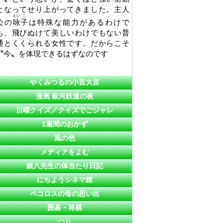
となってせり上がってきました。主人
えい
こ
公の
咏
子
は特殊な能力があるわけで
も、飛びぬけて美しいわけでもない普
通とくくられる女性です。だからこそ
〝今〟を体現できるはずなのです
やくみつるの小言大言
漫画 銀河鉄道の夜
日曜クイズ／クイズでごジャレ
1週間のおかず
風の色
メディアをよむ
銀八先生の体当たり日記
にちようシネマ館
ペコロスの母の思い出
囲碁・将棋
つり