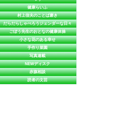
健康らいふ
村上信夫のことば磨き
だらだらしゃべろうジェンダーな日々
ごぼう先生のおとなの健康体操
小さな花のある幸せ
手作り菜園
写真連載
NEWディスク
赤旗相談
読者の文芸