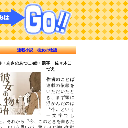
連載小説 彼女の物語
作・あさのあつこ/絵・題字 佐々木こ
づえ
作者のことば
連載の依頼を
いただいたと
き、まず頭に
浮かんだのは
〝今〟という
一文字でし
た。それから〝今、このときを書きた
い〟という思いが、驚くほど強い衝動