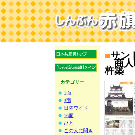
■
サン
商人
杵築
カテゴリー
1面
3面
日曜ワイド
16面
ひと
この人に聞き