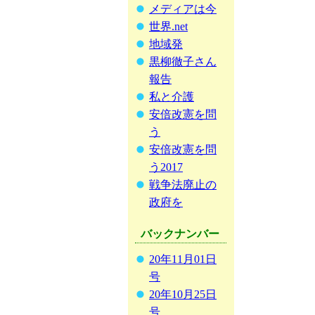
メディアは今
世界.net
地域発
黒柳徹子さん
報告
私と介護
安倍改憲を問
う
安倍改憲を問
う2017
戦争法廃止の
政府を
バックナンバー
20年11月01日
号
20年10月25日
号