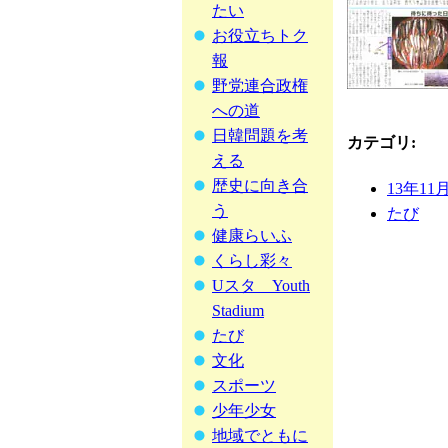
たい
お役立ちトク
報
野党連合政権
への道
日韓問題を考
カテゴリ
:
える
歴史に向き合
13年11
う
たび
健康らいふ
くらし彩々
Uスタ Youth
Stadium
たび
文化
スポーツ
少年少女
地域でともに