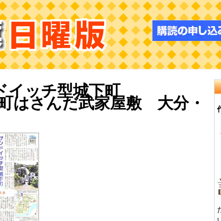
ドイッチ型城下町
町はさんだ武家屋敷 大分・