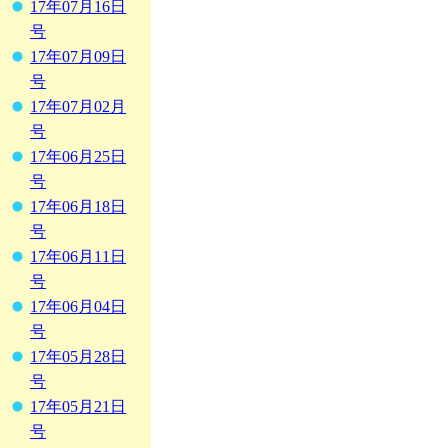
17年07月16日
号
17年07月09日
号
17年07月02月
号
17年06月25日
号
17年06月18日
号
17年06月11日
号
17年06月04日
号
17年05月28日
号
17年05月21日
号