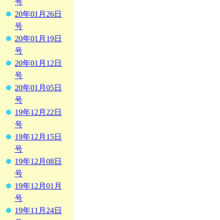
号
20年01月26日
号
20年01月19日
号
20年01月12日
号
20年01月05日
号
19年12月22日
号
19年12月15日
号
19年12月08日
号
19年12月01月
号
19年11月24日