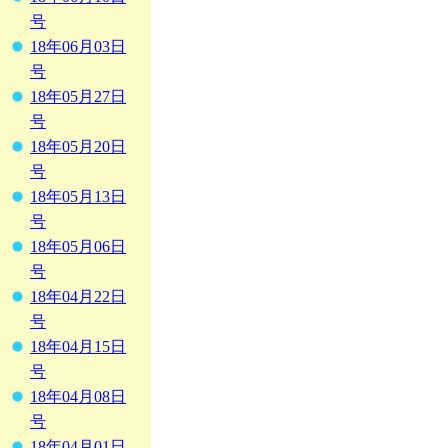
号
18年06月03日
号
18年05月27日
号
18年05月20日
号
18年05月13日
号
18年05月06日
号
18年04月22日
号
18年04月15日
号
18年04月08日
号
18年04月01日