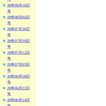
20年08月16日
号
20年08月02日
号
20年07月26日
号
20年07月19日
号
20年07月12日
号
20年07月05日
号
20年06月28日
号
20年06月21日
号
20年06月14日
号