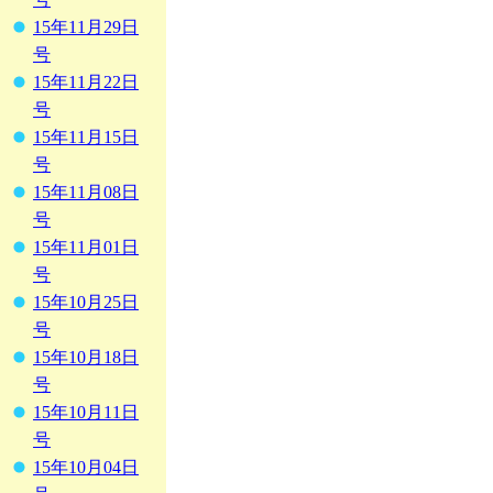
15年11月29日
号
15年11月22日
号
15年11月15日
号
15年11月08日
号
15年11月01日
号
15年10月25日
号
15年10月18日
号
15年10月11日
号
15年10月04日