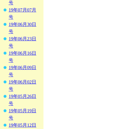
号
19年07月07月
号
19年06月30日
号
19年06月23日
号
19年06月16日
号
19年06月09日
号
19年06月02日
号
19年05月26日
号
19年05月19日
号
19年05月12日