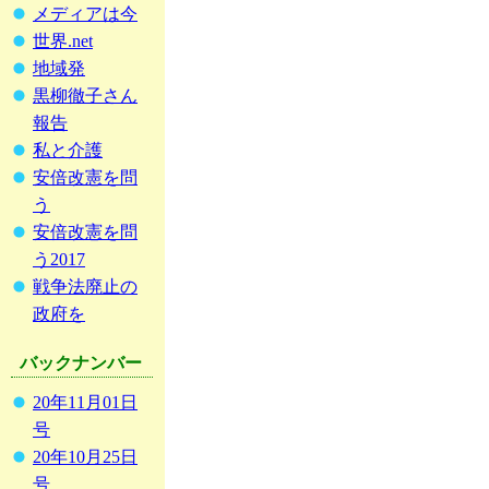
メディアは今
世界.net
地域発
黒柳徹子さん
報告
私と介護
安倍改憲を問
う
安倍改憲を問
う2017
戦争法廃止の
政府を
バックナンバー
20年11月01日
号
20年10月25日
号