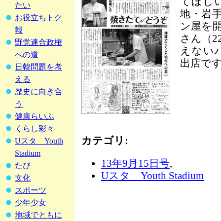
てほしい
たい
地・岩
お役立ちトク
ン屋を
報
さん（2
野党連合政権
えない
への道
出店で
日韓問題を考
える
歴史に向き合
う
健康らいふ
くらし彩々
カテゴリ
:
Uスタ Youth
Stadium
13年9月15日号
,
たび
Uスタ Youth Stadium
文化
スポーツ
少年少女
地域でともに