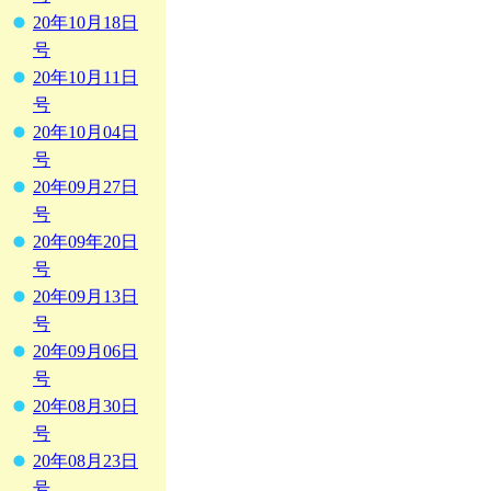
20年10月18日
号
20年10月11日
号
20年10月04日
号
20年09月27日
号
20年09年20日
号
20年09月13日
号
20年09月06日
号
20年08月30日
号
20年08月23日
号