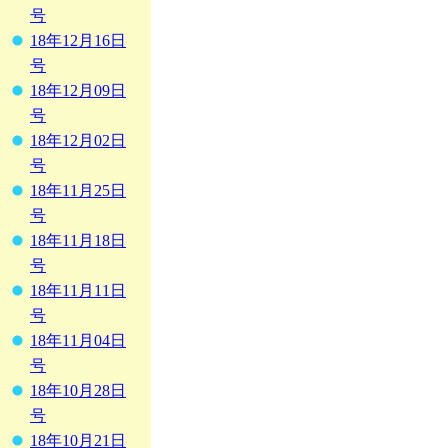
号
18年12月16日
号
18年12月09日
号
18年12月02日
号
18年11月25日
号
18年11月18日
号
18年11月11日
号
18年11月04日
号
18年10月28日
号
18年10月21日