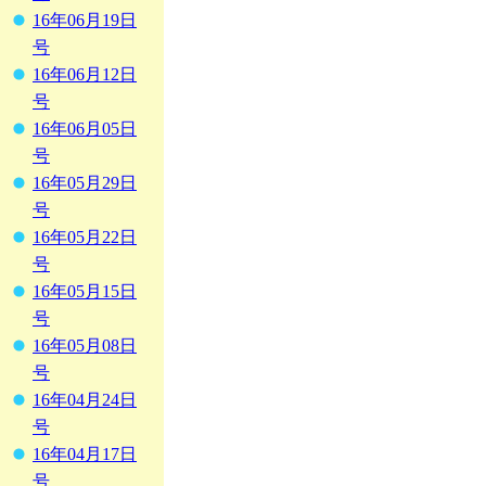
16年06月19日
号
16年06月12日
号
16年06月05日
号
16年05月29日
号
16年05月22日
号
16年05月15日
号
16年05月08日
号
16年04月24日
号
16年04月17日
号