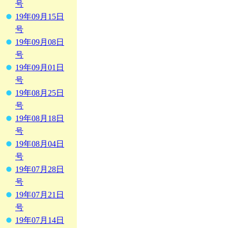
号
19年09月15日
号
19年09月08日
号
19年09月01日
号
19年08月25日
号
19年08月18日
号
19年08月04日
号
19年07月28日
号
19年07月21日
号
19年07月14日