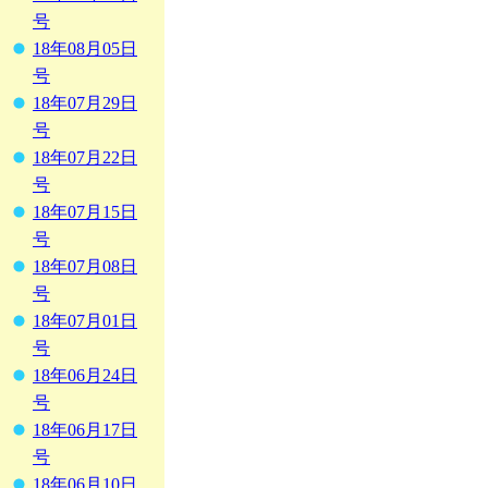
号
18年08月05日
号
18年07月29日
号
18年07月22日
号
18年07月15日
号
18年07月08日
号
18年07月01日
号
18年06月24日
号
18年06月17日
号
18年06月10日