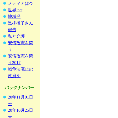
メディアは今
世界.net
地域発
黒柳徹子さん
報告
私と介護
安倍改憲を問
う
安倍改憲を問
う2017
戦争法廃止の
政府を
バックナンバー
20年11月01日
号
20年10月25日
号