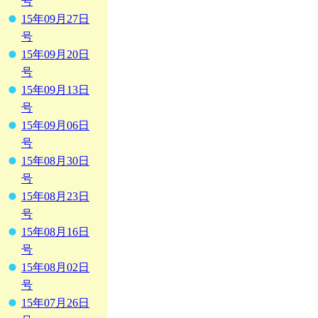
号
15年09月27日
号
15年09月20日
号
15年09月13日
号
15年09月06日
号
15年08月30日
号
15年08月23日
号
15年08月16日
号
15年08月02日
号
15年07月26日