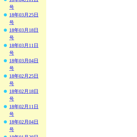
号
18年03月25日
号
18年03月18日
号
18年03月11日
号
18年03月04日
号
18年02月25日
号
18年02月18日
号
18年02月11日
号
18年02月04日
号