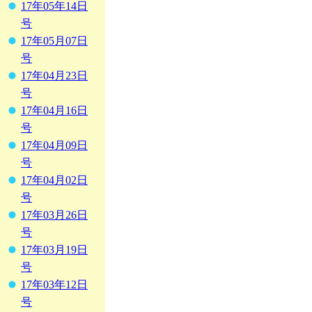
17年05年14日
号
17年05月07日
号
17年04月23日
号
17年04月16日
号
17年04月09日
号
17年04月02日
号
17年03月26日
号
17年03月19日
号
17年03年12日
号