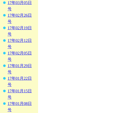
17年03月05日
号
17年02月26日
号
17年02月19日
号
17年02月12日
号
17年02月05日
号
17年01月29日
号
17年01月22日
号
17年01月15日
号
17年01月08日
号