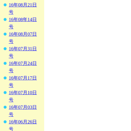
16年08月21日
号
16年08年14日
号
16年08月07日
号
16年07月31日
号
16年07月24日
号
16年07月17日
号
16年07月10日
号
16年07月03日
号
16年06月26日
号