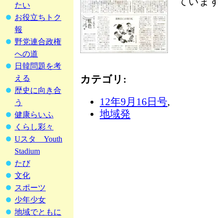
ていま
たい
お役立ちトク
報
野党連合政権
への道
日韓問題を考
カテゴリ
:
える
歴史に向き合
12年9月16日号
,
う
地域発
健康らいふ
くらし彩々
Uスタ Youth
Stadium
たび
文化
スポーツ
少年少女
地域でともに