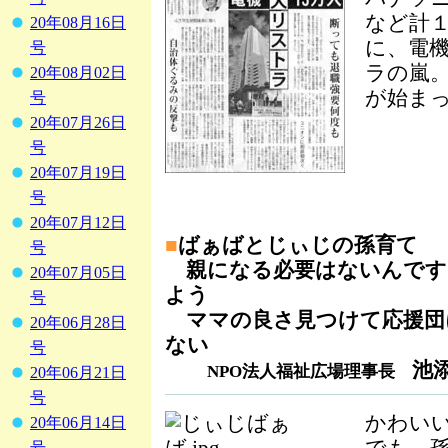
など計１
20年08月16日
に、電
号
ラの嵐
20年08月02日
が始ま
号
20年07月26日
号
20年07月19日
号
20年07月12日
■
ばぁばとじぃじの孫育て
号
親になる必要はないんです
20年07月05日
よう
号
ママの良さ見つけて応援団
20年06月28日
ない
号
池
NPO法人福祉広場理事長
20年06月21日
号
かわい
20年06月14日
号