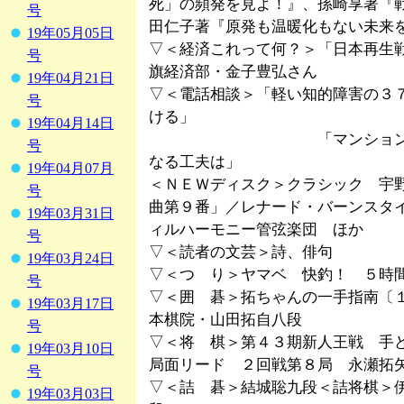
死」の頻発を見よ！』、孫崎享著『戦後史
号
田仁子著『原発も温暖化もない未来
19年05月05日
▽＜経済これって何？＞「日本再生
号
旗経済部・金子豊弘さん
19年04月21日
▽＜電話相談＞「軽い知的障害の３
号
ける」
19年04月14日
「マンションでの防災
号
なる工夫は」
19年04月07月
＜ＮＥＷディスク＞クラシック 宇
号
曲第９番」／レナード・バーンスタ
19年03月31日
ィルハーモニー管弦楽団 ほか
号
▽＜読者の文芸＞詩、俳句
19年03月24日
▽＜つ り＞ヤマベ 快釣！ ５時
号
▽＜囲 碁＞拓ちゃんの一手指南〔１
19年03月17日
本棋院・山田拓自八段
号
▽＜将 棋＞第４３期新人王戦 手
19年03月10日
局面リード ２回戦第８局 永瀬拓矢
号
▽＜詰 碁＞結城聡九段＜詰将棋＞
19年03月03日