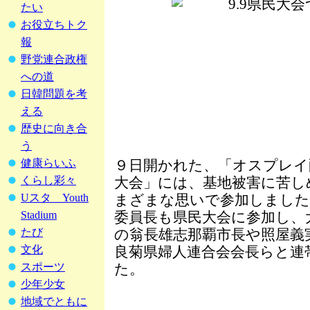
たい
お役立ちトク
報
野党連合政権
への道
日韓問題を考
える
歴史に向き合
う
健康らいふ
９日開かれた、「オスプレイ
くらし彩々
大会」には、基地被害に苦し
Uスタ Youth
まざまな思いで参加しました
Stadium
委員長も県民大会に参加し、
たび
の翁長雄志那覇市長や照屋義
文化
良菊県婦人連合会会長らと連
スポーツ
た。
少年少女
地域でともに