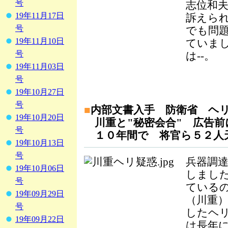
号
志位和
19年11月17日
訴えら
号
でも問
19年11月10日
ていま
号
は--。
19年11月03日
号
19年10月27日
号
■
内部文書入手 防衛省 ヘ
19年10月20日
川重と"秘密会合" 広告前
号
１０年間で 将官ら５２人
19年10月13日
号
兵器調
19年10月06日
しまし
号
ている
19年09月29日
（川重
号
したヘ
19年09月22日
は長年