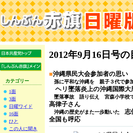
2012年9月16日号
■
沖縄県民大会参加者の思い
カテゴリー
孫に平和な沖縄を 親子３代で
ヘリ墜落炎上の沖縄国際大
1面
墜落事故 語り伝え 宮森小学校
3面
高律子さん
日曜ワイド
志
沖縄の歴史がまた一歩動いた
16面
全国も呼応
ひと
この人に聞き