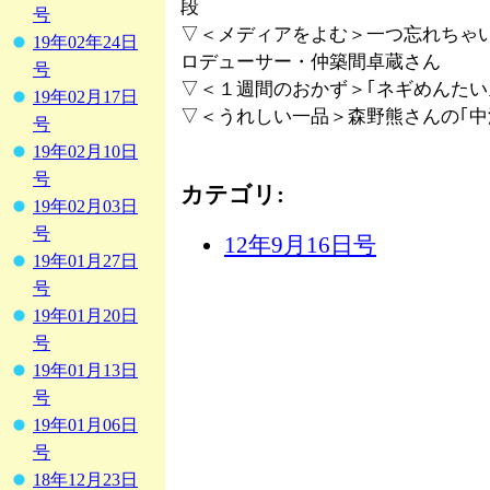
段
号
▽＜メディアをよむ＞一つ忘れちゃ
19年02年24日
ロデューサー・仲築間卓蔵さん
号
▽＜１週間のおかず＞｢ネギめんたい
19年02月17日
▽＜うれしい一品＞森野熊さんの｢
号
19年02月10日
号
カテゴリ
:
19年02月03日
号
12年9月16日号
19年01月27日
号
19年01月20日
号
19年01月13日
号
19年01月06日
号
18年12月23日