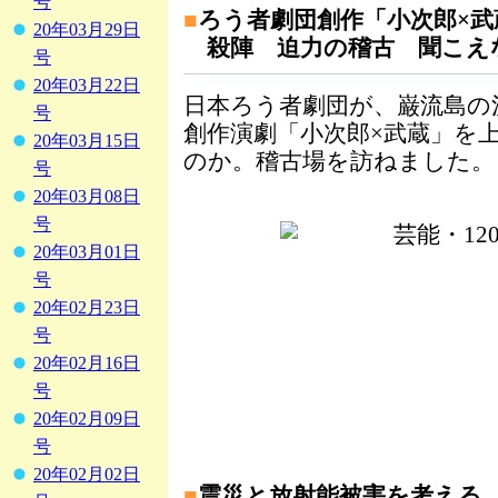
号
■
ろう者劇団創作「小次郎×武
20年03月29日
殺陣 迫力の稽古 聞こえ
号
20年03月22日
日本ろう者劇団が、巌流島の
号
創作演劇「小次郎×武蔵」を
20年03月15日
のか。稽古場を訪ねました。
号
20年03月08日
号
20年03月01日
号
20年02月23日
号
20年02月16日
号
20年02月09日
号
20年02月02日
■
震災と放射能被害を考える