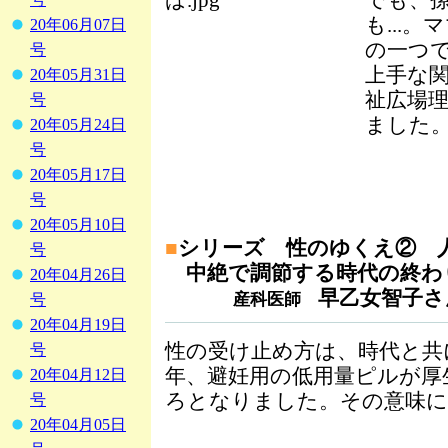
でも、
も...
20年06月07日
の一つ
号
上手な関
20年05月31日
祉広場
号
ました
20年05月24日
号
20年05月17日
号
20年05月10日
■
シリーズ 性のゆくえ② 
号
中絶で調節する時代の終わ
20年04月26日
早乙女智子さ
産科医師
号
20年04月19日
性の受け止め方は、時代と共
号
年、避妊用の低用量ピルが厚
20年04月12日
ろとなりました。その意味に
号
20年04月05日