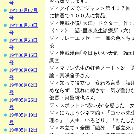
をお送りします。
号
▽＜クイズでごジャレ＞第４１７回
19年07月07月
に抽選で１００人に賞品。
号
▽＜連載小説｢大江戸ドクター」作
19年06月30日
《１２》二話･里永克生診療所（六）
号
▽＜リレーエッセ ー 風の色＞ちょ
19年06月23日
ゑ
号
▽＜連載漫画｢今日もいい天気 Par
19年06月16日
調査
号
▽＜マリン先生の虹色ノート＞24 
19年06月09日
諭・真咲倫子さん
号
▽＜知って役立つ 変わる言葉 誤
19年06月02日
めならず 流れに棹さす 気が置け
号
部長・河邑哲也さん
19年05月26日
▽＜スポット＞"赤い糸"を感じた 
号
▽＜にちようシネマ館＞「コッホ先
19年05月19日
理本」「人生、いろどり」「わたし
号
▽＜本立て＞全国「餓死」「孤立死
19年05月12日