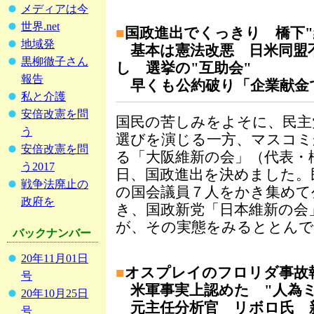
メディアは今
世界.net
■
国政進出でくっきり 橋下"
地域発
基本は憲法改悪 日米同盟不
黒柳徹子さん
し 選挙の"互助会"
報告
早くも公約破り「企業献金
私と介護
安倍改憲を問
国民の苦しみをよそに、民主
う
選びを演じる一方、マスコミ
安倍改憲を問
る「大阪維新の会」（代表・
う2017
日、国政進出を決めました。
戦争法廃止の
の国会議員７人をかき集めて
政府を
き、国政新党「日本維新の会
が、その実態をみるととんで
バックナンバー
20年11月01日
■
オスプレイのフロリダ事故
号
米軍事実上認めた "人為ミ
20年10月25日
元主任分析官 リボロ氏 
号