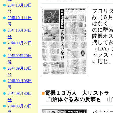
20年10月18日
フロリ
号
故（６
20年10月11日
はなく
号
のに墜落
20年10月04日
陸機オ
号
摘して
20年09月27日
（IDA
号
ックス
20年09年20日
に応じ
号
20年09月13日
号
20年09月06日
号
■
電機１３万人 大リストラ
20年08月30日
自治体ぐるみの反撃も 山
号
20年08月23日
パナソニ
号