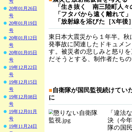
号
「生き抜く 南三陸町人々
20年01月26日
「フタバから遠く離れて」
号
「放射線を浴びた［X年後
20年01月19日
号
東日本大震災から１年半。秋
20年01月12日
発事故に関連したドキュメン
号
す。被災者の悲しみと怒りを
20年01月05日
だそうとする、制作者たちの
号
19年12月22日
号
19年12月15日
■
自衛隊が国民監視続けてい
号
に
19年12月08日
号
19年12月01月
「違法
号
決（今
19年11月24日
隊の国