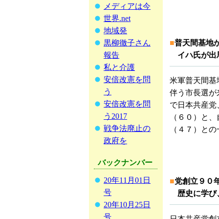
メディアは今
世界.net
地域発
■
普天間基地
黒柳徹子さん
イハ氏が出
報告
私と介護
安倍改憲を問
米軍普天間基
う
伴う市長選が
安倍改憲を問
で日本共産党
う2017
（６０）と、
戦争法廃止の
（４７）との
政府を
バックナンバー
20年11月01日
■
党創立９０
号
歴史に学び
20年10月25日
号
日本共産党創