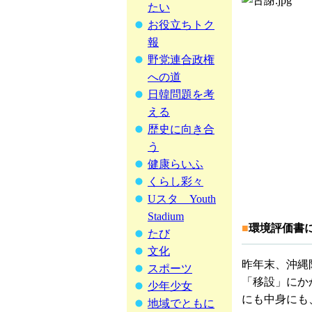
たい
お役立ちトク
報
野党連合政権
への道
日韓問題を考
える
歴史に向き合
う
健康らいふ
くらし彩々
Uスタ Youth
Stadium
■
環境評価書
たび
文化
昨年末、沖縄
スポーツ
「移設」にか
少年少女
にも中身にも
地域でともに