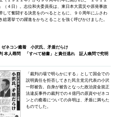
」（４日）。志位和夫委員長は、東日本大震災や原発事故
帯して奮闘する決意をのべるとともに、９０周年にふさわ
き総選挙での躍進をかちとることを強く呼びかけました。
、ゼネコン癒着 小沢氏、矛盾だらけ
 本人尋問 「すべて秘書」と責任逃れ 証人喚問で究明
「裁判の場で明らかにする」として国会での
説明責任を拒否してきた民主党元代表の小沢
一郎被告。自身が被告となった政治資金規正
法違反事件の裁判での４億円の原資やゼネコ
ンとの癒着についての弁明は、矛盾に満ちた
ものでした。