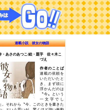
連載小説 彼女の物語
作・あさのあつこ/絵・題字 佐々木こ
づえ
作者のことば
連載の依頼を
いただいたと
き、まず頭に
浮かんだのは
〝今〟という
一文字でし
た。それから〝今、このときを書きた
い〟という思いが、驚くほど強い衝動