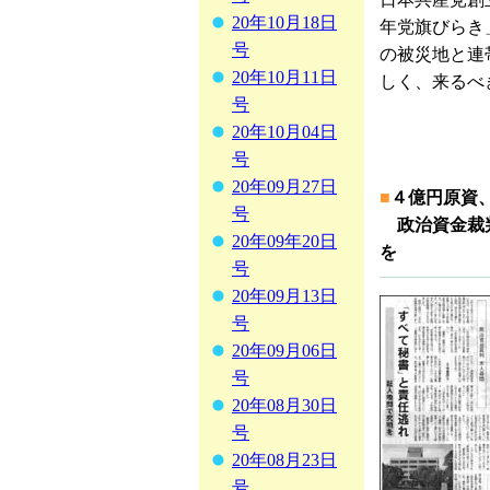
20年10月18日
年党旗びらき
号
の被災地と連
20年10月11日
しく、来るべ
号
20年10月04日
号
20年09月27日
■
４億円原資
号
政治資金裁判
20年09年20日
を
号
20年09月13日
号
20年09月06日
号
20年08月30日
号
20年08月23日
号