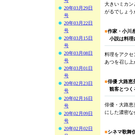
号
大きいミカン
20年03月29日
がるでしょう
号
20年03月22日
号
■
作家・小川
20年03月15日
小説は料理に
号
20年03月08日
料理をアクセ
号
あつを召し上
20年03月01日
号
■
俳優 大路
20年02月23日
観客とつく
号
20年02月16日
俳優・大路恵
号
にした濃密な
20年02月09日
号
20年02月02日
■
シネマ歌舞