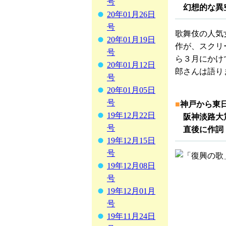
号
幻想的な異
20年01月26日
号
歌舞伎の人気
20年01月19日
作が、スクリ
号
ら３月にかけ
20年01月12日
郎さんは語り
号
20年01月05日
号
■
神戸から東
19年12月22日
阪神淡路大
号
直後に作詞・
19年12月15日
号
19年12月08日
号
19年12月01月
号
19年11月24日