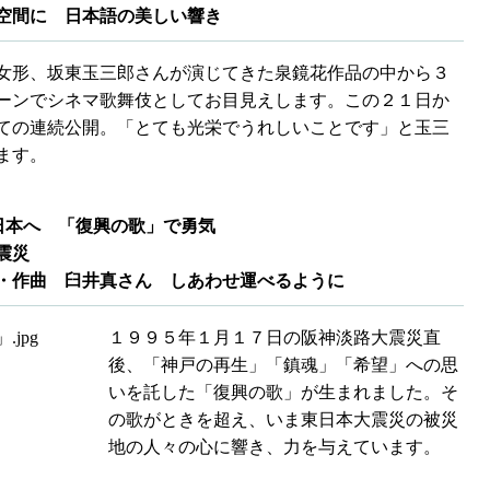
空間に 日本語の美しい響き
女形、坂東玉三郎さんが演じてきた泉鏡花作品の中から３
ーンでシネマ歌舞伎としてお目見えします。この２１日か
ての連続公開。「とても光栄でうれしいことです」と玉三
ます。
日本へ 「復興の歌」で勇気
震災
作曲 臼井真さん しあわせ運べるように
１９９５年１月１７日の阪神淡路大震災直
後、「神戸の再生」「鎮魂」「希望」への思
いを託した「復興の歌」が生まれました。そ
の歌がときを超え、いま東日本大震災の被災
地の人々の心に響き、力を与えています。