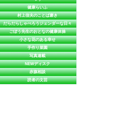
健康らいふ
村上信夫のことば磨き
だらだらしゃべろうジェンダーな日々
ごぼう先生のおとなの健康体操
小さな花のある幸せ
手作り菜園
写真連載
NEWディスク
赤旗相談
読者の文芸