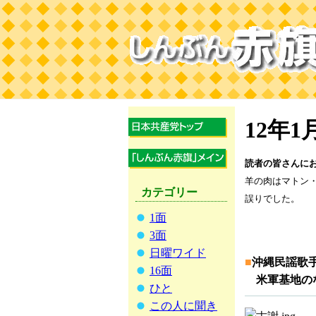
12年
読者の皆さんに
羊の肉はマトン
カテゴリー
誤りでした。
1面
3面
日曜ワイド
■
沖縄民謡歌
16面
米軍基地の
ひと
この人に聞き