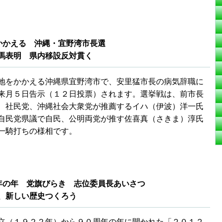
かかえる 沖縄・宜野湾市長選
馬表明 県内移設反対貫く
地をかかえる沖縄県宜野湾市で、安里猛市長の病気辞職に
来月５日告示（１２日投票）されます。選挙戦は、前市長
、社民党、沖縄社会大衆党が推薦するイハ（伊波）洋一氏
自民党県議で自民、公明両党が推す佐喜真（さきま）淳氏
一騎打ちの様相です。
年の年 党旗びらき 志位委員長あいさつ
、新しい歴史つくろう
立（１９２２年）から９０周年の年に開かれた「２０１２