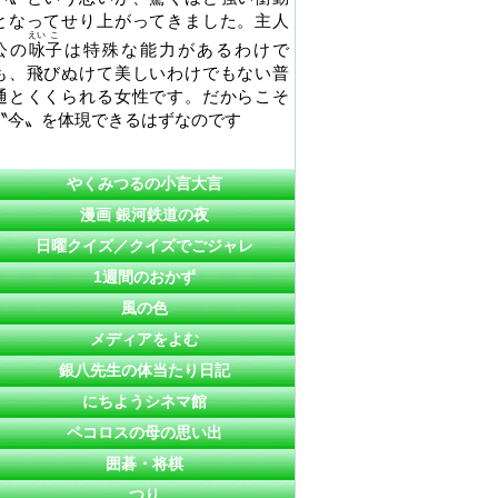
となってせり上がってきました。主人
えい
こ
公の
咏
子
は特殊な能力があるわけで
も、飛びぬけて美しいわけでもない普
通とくくられる女性です。だからこそ
〝今〟を体現できるはずなのです
やくみつるの小言大言
漫画 銀河鉄道の夜
日曜クイズ／クイズでごジャレ
1週間のおかず
風の色
メディアをよむ
銀八先生の体当たり日記
にちようシネマ館
ペコロスの母の思い出
囲碁・将棋
つり