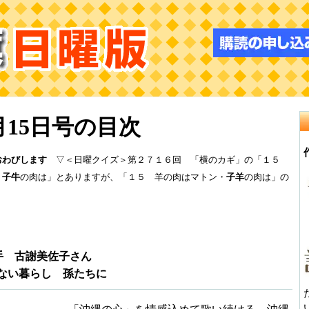
1月15日号の目次
おわびします
▽＜日曜クイズ＞第２７１６回 「横のカギ」の「１５
・
子牛
の肉は」とありますが、「１５ 羊の肉はマトン・
子羊
の肉は」の
手 古謝美佐子さん
ない暮らし 孫たちに