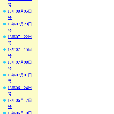
号
18年08月05日
号
18年07月29日
号
18年07月22日
号
18年07月15日
号
18年07月08日
号
18年07月01日
号
18年06月24日
号
18年06月17日
号
18年06月10日