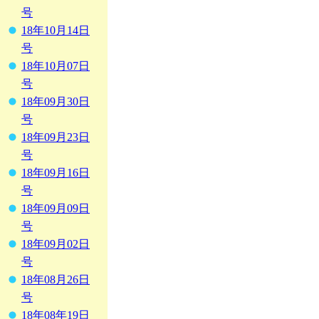
号
18年10月14日
号
18年10月07日
号
18年09月30日
号
18年09月23日
号
18年09月16日
号
18年09月09日
号
18年09月02日
号
18年08月26日
号
18年08年19日