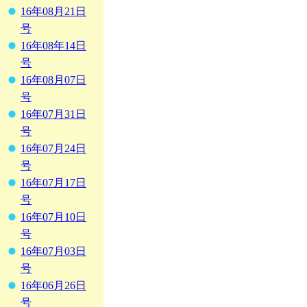
16年08月21日
号
16年08年14日
号
16年08月07日
号
16年07月31日
号
16年07月24日
号
16年07月17日
号
16年07月10日
号
16年07月03日
号
16年06月26日
号