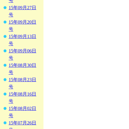
号
15年09月27日
号
15年09月20日
号
15年09月13日
号
15年09月06日
号
15年08月30日
号
15年08月23日
号
15年08月16日
号
15年08月02日
号
15年07月26日