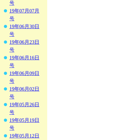
号
19年07月07月
号
19年06月30日
号
19年06月23日
号
19年06月16日
号
19年06月09日
号
19年06月02日
号
19年05月26日
号
19年05月19日
号
19年05月12日