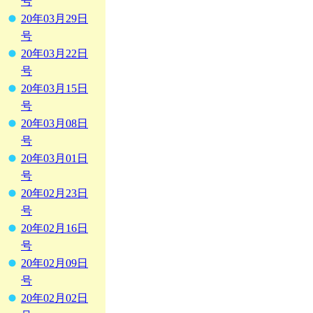
号
20年03月29日
号
20年03月22日
号
20年03月15日
号
20年03月08日
号
20年03月01日
号
20年02月23日
号
20年02月16日
号
20年02月09日
号
20年02月02日