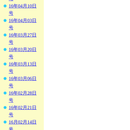
16年04月10日
号
16年04月03日
号
16年03月27日
号
16年03月20日
号
16年03月13日
号
16年03月06日
号
16年02月28日
号
16年02月21日
号
16月02月14日
号