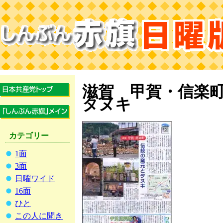
滋賀 甲賀・信楽
タヌキ
カテゴリー
1面
3面
日曜ワイド
16面
ひと
この人に聞き