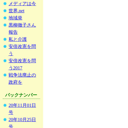
メディアは今
世界.net
地域発
黒柳徹子さん
報告
私と介護
安倍改憲を問
う
安倍改憲を問
う2017
戦争法廃止の
政府を
バックナンバー
20年11月01日
号
20年10月25日
号