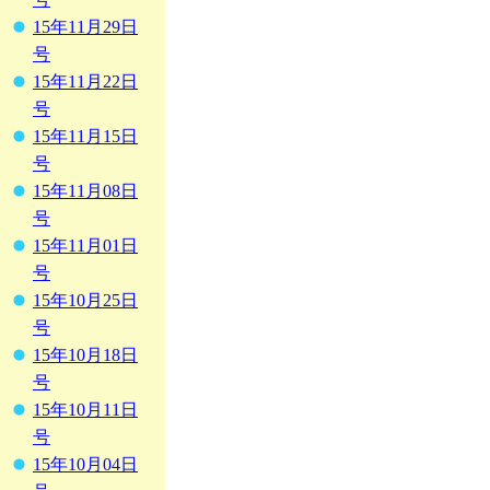
15年11月29日
号
15年11月22日
号
15年11月15日
号
15年11月08日
号
15年11月01日
号
15年10月25日
号
15年10月18日
号
15年10月11日
号
15年10月04日