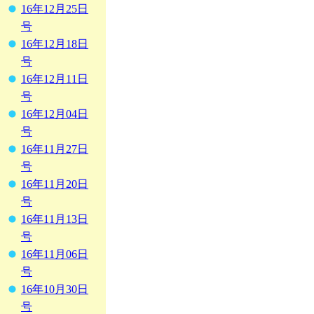
16年12月25日
号
16年12月18日
号
16年12月11日
号
16年12月04日
号
16年11月27日
号
16年11月20日
号
16年11月13日
号
16年11月06日
号
16年10月30日
号