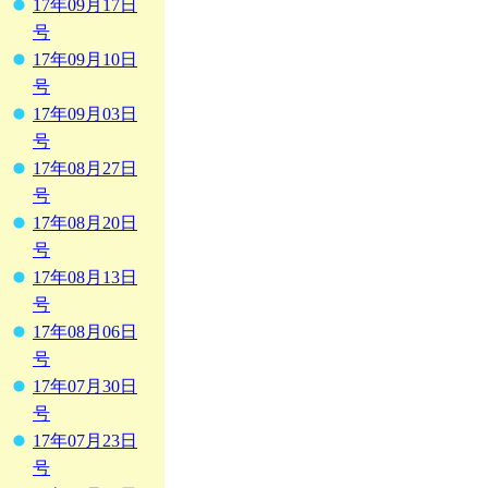
17年09月17日
号
17年09月10日
号
17年09月03日
号
17年08月27日
号
17年08月20日
号
17年08月13日
号
17年08月06日
号
17年07月30日
号
17年07月23日
号