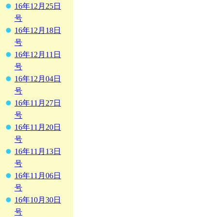
16年12月25日
号
16年12月18日
号
16年12月11日
号
16年12月04日
号
16年11月27日
号
16年11月20日
号
16年11月13日
号
16年11月06日
号
16年10月30日
号