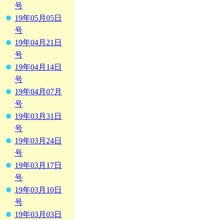
号
19年05月05日
号
19年04月21日
号
19年04月14日
号
19年04月07月
号
19年03月31日
号
19年03月24日
号
19年03月17日
号
19年03月10日
号
19年03月03日