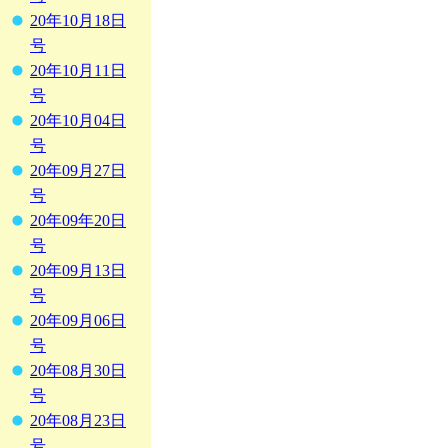
20年10月18日
号
20年10月11日
号
20年10月04日
号
20年09月27日
号
20年09年20日
号
20年09月13日
号
20年09月06日
号
20年08月30日
号
20年08月23日
号