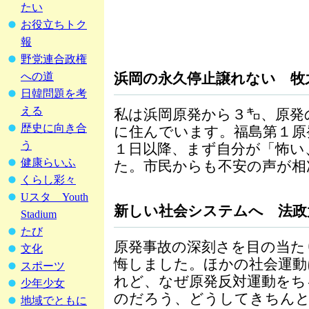
たい
お役立ちトク
報
野党連合政権
浜岡の永久停止譲れない 牧
への道
日韓問題を考
える
私は浜岡原発から３㌔、原発
歴史に向き合
に住んでいます。福島第１原
う
１日以降、まず自分が「怖い
健康らいふ
た。市民からも不安の声が相
くらし彩々
Uスタ Youth
新しい社会システムへ 法政
Stadium
たび
原発事故の深刻さを目の当た
文化
悔しました。ほかの社会運動
スポーツ
れど、なぜ原発反対運動をち
少年少女
のだろう、どうしてきちん
地域でともに