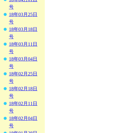
号
18年03月25日
号
18年03月18日
号
18年03月11日
号
18年03月04日
号
18年02月25日
号
18年02月18日
号
18年02月11日
号
18年02月04日
号