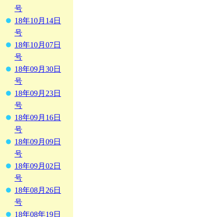
号
18年10月14日
号
18年10月07日
号
18年09月30日
号
18年09月23日
号
18年09月16日
号
18年09月09日
号
18年09月02日
号
18年08月26日
号
18年08年19日