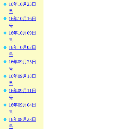
16年10月23日
号
16年10月16日
号
16年10月09日
号
16年10月02日
号
16年09月25日
号
16年09月18日
号
16年09月11日
号
16年09月04日
号
16年08月28日
号