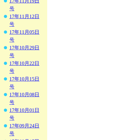
17年11月19日
号
17年11月12日
号
17年11月05日
号
17年10月29日
号
17年10月22日
号
17年10月15日
号
17年10月08日
号
17年10月01日
号
17年09月24日
号