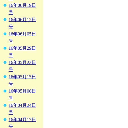
16年06月19日
号
16年06月12日
号
16年06月05日
号
16年05月29日
号
16年05月22日
号
16年05月15日
号
16年05月08日
号
16年04月24日
号
16年04月17日
号