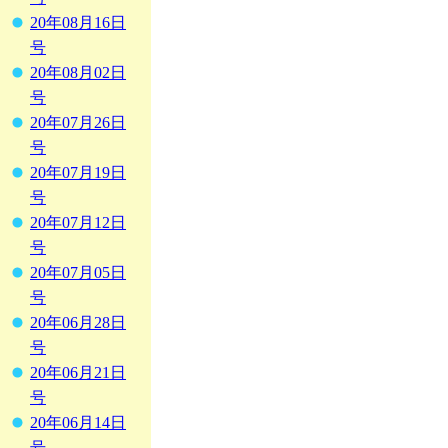
20年08月16日
号
20年08月02日
号
20年07月26日
号
20年07月19日
号
20年07月12日
号
20年07月05日
号
20年06月28日
号
20年06月21日
号
20年06月14日
号