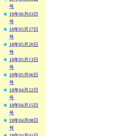
号
18年06月03日
号
18年05月27日
号
18年05月20日
号
18年05月13日
号
18年05月06日
号
18年04月22日
号
18年04月15日
号
18年04月08日
号
18年04月01日