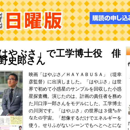
はやぶさ」で工学博士役 俳
野史郎さん
映画「はやぶさ／ＨＡＹＡＢＵＳＡ」（堤幸
彦監督）に出演しました。「はやぶさ」は世
界で初めて小惑星のサンプルを回収した小惑
星探査機。演じたのは、計画の責任者を務め
た川口淳一郎さんをモデルにした、工学博士
の川渕です。「はやぶさ」の世界は３億㌔か
なたの宇宙。「想像するだけでエネルギーを
使う。せりふがないシーンでもへとへとにな