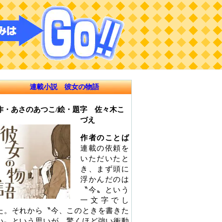
連載小説 彼女の物語
作・あさのあつこ/絵・題字 佐々木こ
づえ
作者のことば
連載の依頼を
いただいたと
き、まず頭に
浮かんだのは
〝今〟という
一文字でし
た。それから〝今、このときを書きた
い〟という思いが、驚くほど強い衝動