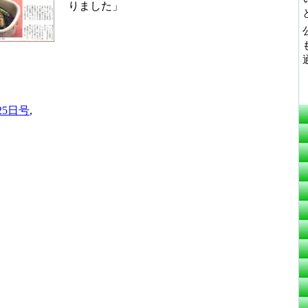
りました」
25日号
,