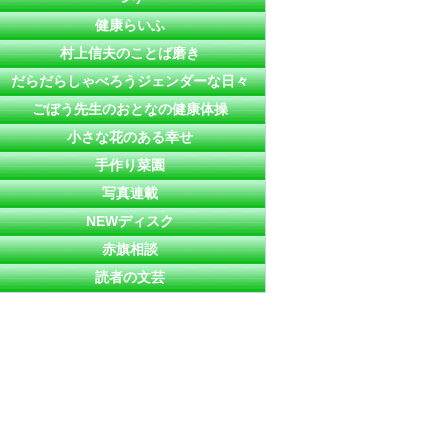
健康らいふ
村上信夫のことば磨き
だらだらしゃべろうジェンダーな日々
ごぼう先生のおとなの健康体操
小さな花のある幸せ
手作り菜園
写真連載
NEWディスク
赤旗相談
読者の文芸