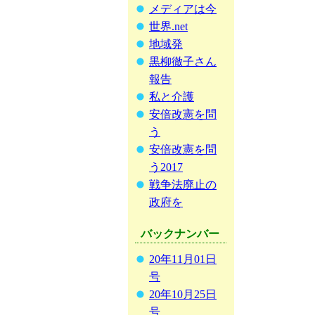
メディアは今
世界.net
地域発
黒柳徹子さん
報告
私と介護
安倍改憲を問
う
安倍改憲を問
う2017
戦争法廃止の
政府を
バックナンバー
20年11月01日
号
20年10月25日
号