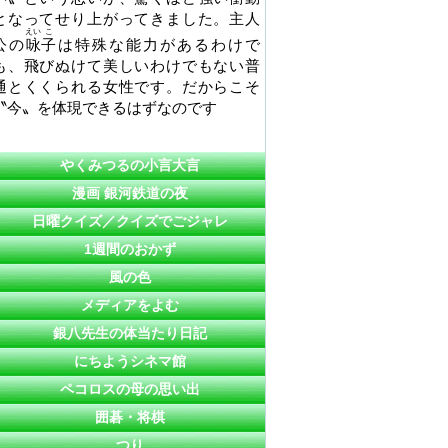
となってせり上がってきました。主人
えい
こ
公の
咏
子
は特殊な能力があるわけで
も、飛びぬけて美しいわけでもない普
通とくくられる女性です。だからこそ
〝今〟を体現できるはずなのです
やくみつるの小言大言
漫画 銀河鉄道の夜
日曜クイズ／クイズでごジャレ
1週間のおかず
風の色
メディアをよむ
銀八先生の体当たり日記
にちようシネマ館
ペコロスの母の思い出
囲碁・将棋
つり