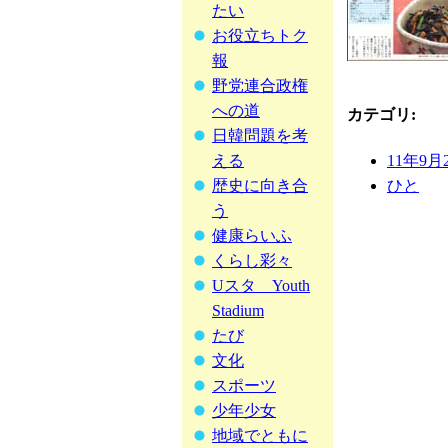
たい
お役立ちトク
報
野党連合政権
への道
カテゴリ
:
日韓問題を考
える
11年9月
歴史に向き合
ひと
う
健康らいふ
くらし彩々
Uスタ Youth
Stadium
たび
文化
スポーツ
少年少女
地域でともに