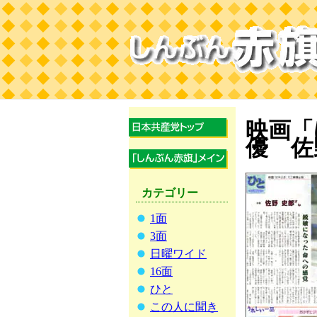
映画「
優 佐
カテゴリー
1面
3面
日曜ワイド
16面
ひと
この人に聞き