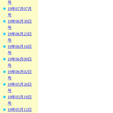
号
19年07月07月
号
19年06月30日
号
19年06月23日
号
19年06月16日
号
19年06月09日
号
19年06月02日
号
19年05月26日
号
19年05月19日
号
19年05月12日