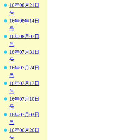
16年08月21日
号
16年08年14日
号
16年08月07日
号
16年07月31日
号
16年07月24日
号
16年07月17日
号
16年07月10日
号
16年07月03日
号
16年06月26日
号