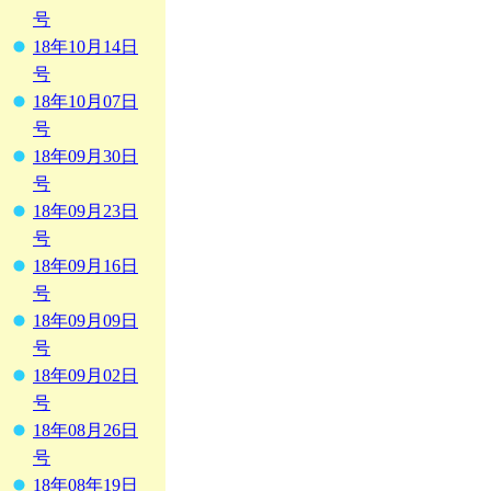
号
18年10月14日
号
18年10月07日
号
18年09月30日
号
18年09月23日
号
18年09月16日
号
18年09月09日
号
18年09月02日
号
18年08月26日
号
18年08年19日