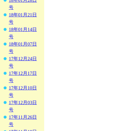
18年01月28日
号
18年01月21日
号
18年01月14日
号
18年01月07日
号
17年12月24日
号
17年12月17日
号
17年12月10日
号
17年12月03日
号
17年11月26日
号