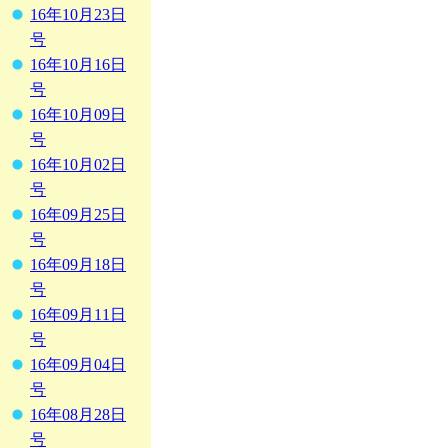
16年10月23日
号
16年10月16日
号
16年10月09日
号
16年10月02日
号
16年09月25日
号
16年09月18日
号
16年09月11日
号
16年09月04日
号
16年08月28日
号