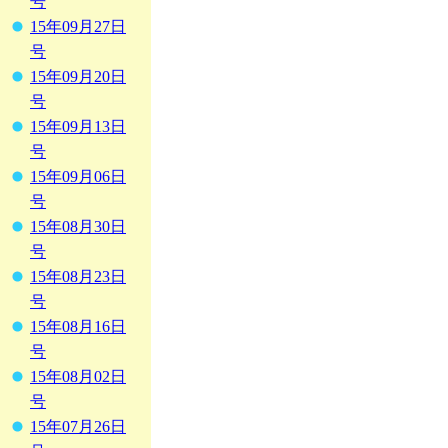
号
15年09月27日
号
15年09月20日
号
15年09月13日
号
15年09月06日
号
15年08月30日
号
15年08月23日
号
15年08月16日
号
15年08月02日
号
15年07月26日