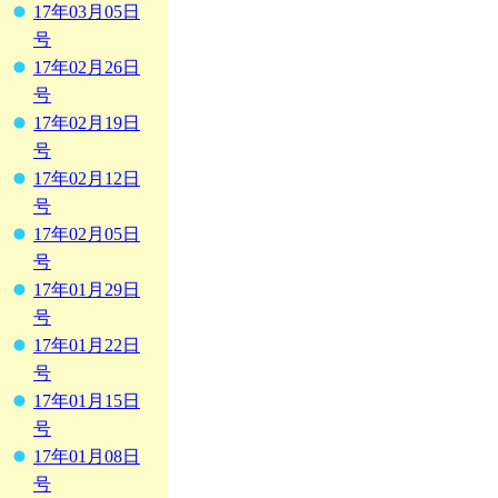
17年03月05日
号
17年02月26日
号
17年02月19日
号
17年02月12日
号
17年02月05日
号
17年01月29日
号
17年01月22日
号
17年01月15日
号
17年01月08日
号