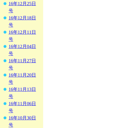
16年12月25日
号
16年12月18日
号
16年12月11日
号
16年12月04日
号
16年11月27日
号
16年11月20日
号
16年11月13日
号
16年11月06日
号
16年10月30日
号