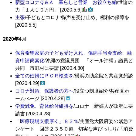
新型コロナＱ＆Ａ 暮らしと営業 お役立ち編
/世論の
力「１人１０万円」 [2020.5.6]
主張
/子どもとコロナ禍/声を受け止め、権利の保障を
[2020.5.5]
2020年4月
保育希望家庭の子ども受け入れ、傷病手当金支給、融
資申請簡素化
/沖縄の党議員団 「オール沖縄」議員と
共同 市町村に要請 [2020.4.30]
全ての妊婦にＰＣＲ検査を
/横浜の助産院と共産党懇談
[2020.4.29]
コロナ対策 保護者の方へ
/役立つ制度紹介/共産党ホ
ームぺージ [2020.4.28]
学費減免、育休給付維持を
/コロナ 新婦人が政府に要
請書 [2020.4.28]
「医療現場支援厚く」８３％
/共産党大阪府委の緊急ア
ンケート 回答２３５０超 切実な声びっしり/「消費