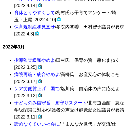
[2022.4.14]
育休とりやすくして
/梅村氏ら子育てアンケート/埼
玉・上尾 [2022.4.10]
保育規制緩和見直せ
/参院内閣委 田村智子議員が要求
[2022.4.3]
2022年3月
指導監査緩和やめよ
/田村氏 保育の質 悪化まねく
[2022.3.25]
病院再編・統合やめよ
/高橋氏 お産安心の体制こそ
[2022.3.17]
ケア労働賃上げ 国で
/塩川氏 自治体の声に応えよ
[2022.3.12]
子どものみ留守番 見守りスタート
/北海道函館 急な
学級閉鎖に対応/保護者の声受け超党派女性議員が要請
[2022.3.11]
諦めなくていい社会に
/「まんなか世代」が交流/仕