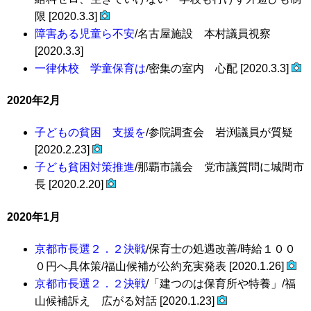
限 [2020.3.3]
障害ある児童ら不安
/名古屋施設 本村議員視察
[2020.3.3]
一律休校 学童保育は
/密集の室内 心配 [2020.3.3]
2020年2月
子どもの貧困 支援を
/参院調査会 岩渕議員が質疑
[2020.2.23]
子ども貧困対策推進
/那覇市議会 党市議質問に城間市
長 [2020.2.20]
2020年1月
京都市長選２．２決戦
/保育士の処遇改善/時給１００
０円へ具体策/福山候補が公約充実発表 [2020.1.26]
京都市長選２．２決戦
/「建つのは保育所や特養」/福
山候補訴え 広がる対話 [2020.1.23]