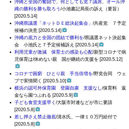
沖縄と全国の奮闘で、何としても党７議席、オール沖
縄の勝利を勝ち取ろう
/小池書記局長の訴え（要旨）
[2020.5.14]
沖縄県議選「ネットＤＥ総決起集会」
/共産党 ７予定
候補の決意 [2020.5.14]
沖縄の底力と全国の団結で勝利を
/県議選ネット決起集
会 小池氏と７予定候補訴え [2020.5.14]
利用児童が激減 保育士の感染も心配
/新型コロナで病
児保育は/休めない親 国が継続の支援を [2020.5.12]
コロナで困窮 ひとり親 手当倍増を
/野党合同 ウェ
ブで実情聞く [2020.5.10]
横浜の認可外保育園 登園自粛 支援なし
/保育料 返
金なら園つぶれる [2020.5.9]
子ども食堂支援早く
/大阪市対連などが市に要請
[2020.5.8]
差し押さえ禁止徹底
/清水氏、一律１０万円給付で
[2020.5.8]