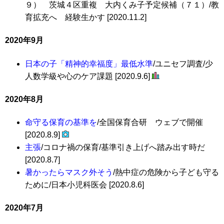
９） 茨城４区重複 大内くみ子予定候補（７１）/教
育拡充へ 経験生かす [2020.11.2]
2020年9月
日本の子「精神的幸福度」最低水準
/ユニセフ調査/少
人数学級や心のケア課題 [2020.9.6]
2020年8月
命守る保育の基準を
/全国保育合研 ウェブで開催
[2020.8.9]
主張
/コロナ禍の保育/基準引き上げへ踏み出す時だ
[2020.8.7]
暑かったらマスク外そう
/熱中症の危険から子ども守る
ために/日本小児科医会 [2020.8.6]
2020年7月