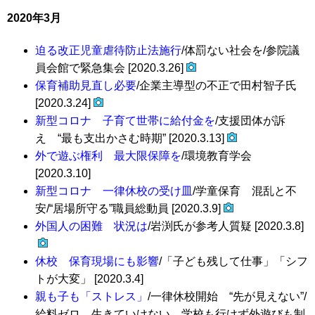
2020年3月
迫る改正児童虐待防止法施行
/体罰ない社会を/参院議
員会館で緊急集会 [2020.3.26]
保育補助見直し必要
/企業主導型の不正で田村智子氏
[2020.3.24]
新型コロナ 子育て世帯に給付金を
/支援団体が訴
え “最も支出かさむ時期” [2020.3.13]
外で遊ぶ権利 最大限保障を
/環境教育学会
[2020.3.10]
新型コロナ 一律休校の受け皿
/学童保育 混乱と不
安/“居場所守る”職員総動員 [2020.3.9]
外国人の困難 状況は
/岩渕氏が参考人質疑 [2020.3.8]
休校 保育現場にも影響
/「子ども残して仕事」「シフ
トが大変」 [2020.3.4]
親も子も「ストレス」
/一律休校開始 “先が見えない”/
給料ゼロ、生きていけない 学校も行けず外遊びも制