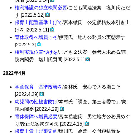
討論 [2022.5.14]
権利擁護の独立機関必要
/こども関連法案 塩川氏ただ
す [2022.5.12]
保育士配置基準上げて
/宮本徹氏 公定価格抜本引き上
げを [2022.5.11]
育休取得へ増員こそ
/伊藤氏 地方公務員の実態示す
[2022.5.3]
権利実現位置づけを
/こども２法案 参考人求める/衆
院内閣委 塩川氏質問 [2022.5.1]
2022年4月
学童保育 基準改善を
/倉林氏 安心できる場こそ
[2022.4.29]
幼児間の性被害防げ
/本村氏「調査、第三者委で」/衆
院内閣委 [2022.4.29]
育休保障へ増員必要
/宮本岳志氏 男性地方公務員めぐ
り/改正法案衆院可決 [2022.4.15]
保育士賃上げ限定的
/塩川氏 改善、交付税措置を