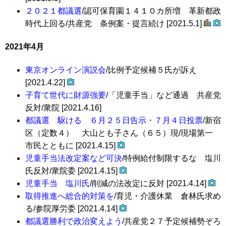
２０２１都議選
/認可保育園１４１０カ所増 革新都政
時代上回る/共産党 条例案・提言続け [2021.5.1]
2021年4月
東京オンライン演説会
/比例予定候補５氏が訴え
[2021.4.22]
子育て世代に財源強要
/「児童手当」など通過 共産党
反対/衆院 [2021.4.16]
都議選 駆ける ６月２５日告示・７月４日投票
/新宿
区（定数４） 大山とも子さん（６５）現/現場第一
市民とともに [2021.4.15]
児童手当法改定案など可決
/特例給付制限するな 塩川
氏反対/衆院委 [2021.4.15]
児童手当 塩川氏
/削減の法改定に反対 [2021.4.14]
取得推進へ総合的対策を
/育児・介護休業 倉林氏求め
る/参院厚労委 [2021.4.14]
都議選勝利で政治変えよう
/共産党２７予定候補勢ぞろ