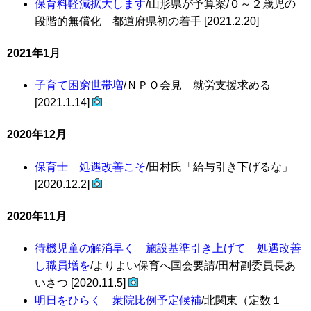
保育料軽減拡大します
/山形県が予算案/０～２歳児の
段階的無償化 都道府県初の着手 [2021.2.20]
2021年1月
子育て困窮世帯増
/ＮＰＯ会見 就労支援求める
[2021.1.14]
2020年12月
保育士 処遇改善こそ
/田村氏「給与引き下げるな」
[2020.12.2]
2020年11月
待機児童の解消早く 施設基準引き上げて 処遇改善
し職員増を
/よりよい保育へ国会要請/田村副委員長あ
いさつ [2020.11.5]
明日をひらく 衆院比例予定候補
/北関東（定数１