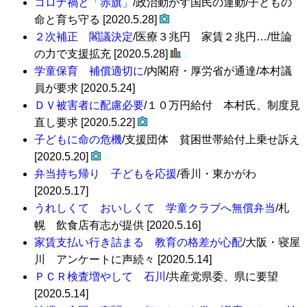
コロナ禍と「赤旗」
/政治動かす国民の運動/子どもの
命と育ち守る [2020.5.28]
２次補正 閣議決定
/医療３兆円 家賃２兆円…/世論
の力で支援拡充 [2020.5.28]
学童保育 補償適切に
/内閣府・厚労省が通達/本村議
員が要求 [2020.5.24]
ＤＶ被害者に配慮必要
/１０万円給付 本村氏、制度見
直し要求 [2020.5.22]
子どもに命の危機
/支援団体 貧困世帯給付上乗せ訴え
[2020.5.20]
弁当持ち帰り 子どもを応援
/香川・東かがわ
[2020.5.17]
うれしくて おいしくて 学童クラブへ無償弁当
/札
幌 飲食店有志が提供 [2020.5.16]
家賃支払い行き詰まる 教育の格差が心配
/大阪・寝屋
川 アンケートに声続々 [2020.5.14]
ＰＣＲ検査増やして 石川
/共産党県委、県に要望
[2020.5.14]