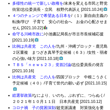
多様性の統一で新しい政権を
/未来を変える市民と野党
街宣/志位委員長・立民 枝野代表訴え [2021.10.24]
４つのチェンジで希望ある日本を
/（１）新自由主義の
転換/学び 子育て 安心の社会へ お金の心配させま
せん [2021.10.22]
命守る川崎市政に
/小池書記局長が市古市長候補応援
[2021.10.19]
比例は共産党 この人を
/九州・沖縄ブロック・鹿児島
２区重複 まつざき真琴予定候補（６３）/女性・弱者
の心強い味方 [2021.10.18]
ＴＢＳ「ｎｅｗｓ２３」党首討論
/志位委員長の発言
[2021.10.16]
比例は共産党 この人を
/四国ブロック 中根こうさく
予定候補（４０）/子育て世代の願い必ず [2021.10.15]
総選挙政策
/なにより、いのち。ぶれずに、つらぬく/
２０２１年１０月１１日 日本共産党 [2021.10.12]
コロナ禍 子の貧困深刻
/超党派議連 対策強化を要