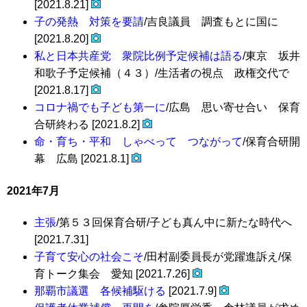
[2021.8.21]
子の発熱 対策を要請
/吉良議員 調査もとに国に
[2021.8.20]
私と日本共産党 衆院比例予定候補は語る
/東京 坂井
和歌子予定候補（４３）/生活者の視点 政権交代で
[2021.8.17]
コロナ禍でも子ども第一に
/広島 思い寄せ合い 保育
合研終わる [2021.8.2]
命・育ち・平和 しゃべって つながって
/保育合研開
幕 広島 [2021.8.1]
2021年7月
主張
/第５３回保育合研/子ども真ん中に新たな時代へ
[2021.7.31]
子育て安心の社会こそ
/田村副委員長が党躍進訴え/保
育トーク集会 愛知 [2021.7.26]
那覇市議選 各候補駆ける
[2021.7.9]