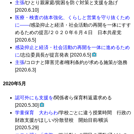
主張
/ひとり親家庭/貧困を防ぐ対策と支援を急げ
[2020.6.10]
医療・検査の抜本強化、くらしと営業を守り抜くため
に――
/感染抑止と経済・社会活動の再開を一体にすす
めるための提言/２０２０年６月４日 日本共産党
[2020.6.5]
感染抑止と経済・社会活動の再開を一体に進めるため
に
/志位委員長が提言発表 [2020.6.5]
主張
/コロナと障害児者/権利条約が求める施策が急務
[2020.6.3]
2020年5月
認可外にも支援を
/関係者ら保育料返還求める
[2020.5.30]
学童保育 大わらわ
/学校ごとに違う授業時間 行政の
財政支援がほしい/分散登校 開始目前/横浜
[2020.5.29]