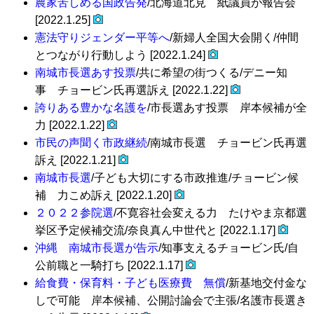
農家苦しめる国政告発
/北海道北見 紙議員が報告会
[2022.1.25]
憲法守りジェンダー平等へ
/新婦人全国大会開く/仲間
とつながり行動しよう [2022.1.24]
南城市長選あす投票
/共に希望の街つくる/デニー知
事 チョービン氏再選訴え [2022.1.22]
誇りある豊かな名護を
/市長選あす投票 岸本候補が全
力 [2022.1.22]
市民の声聞く市政継続
/南城市長選 チョービン氏再選
訴え [2022.1.21]
南城市長選
/子ども大切にする市政推進/チョービン候
補 力こめ訴え [2022.1.20]
２０２２参院選
/不寛容社会変える力 たけやま京都選
挙区予定候補交流/奈良真ん中世代と [2022.1.17]
沖縄 南城市長選が告示
/知事支えるチョービン氏/自
公前職と一騎打ち [2022.1.17]
給食費・保育料・子ども医療費 無償
/新基地交付金な
しで可能 岸本候補、公開討論会で主張/名護市長選き