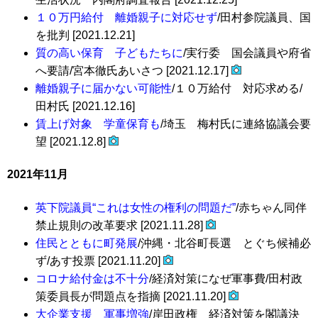
１０万円給付 離婚親子に対応せず
/田村参院議員、国
を批判 [2021.12.21]
質の高い保育 子どもたちに
/実行委 国会議員や府省
へ要請/宮本徹氏あいさつ [2021.12.17]
離婚親子に届かない可能性
/１０万給付 対応求める/
田村氏 [2021.12.16]
賃上げ対象 学童保育も
/埼玉 梅村氏に連絡協議会要
望 [2021.12.8]
2021年11月
英下院議員“これは女性の権利の問題だ”
/赤ちゃん同伴
禁止規則の改革要求 [2021.11.28]
住民とともに町発展
/沖縄・北谷町長選 とぐち候補必
ず/あす投票 [2021.11.20]
コロナ給付金は不十分
/経済対策になぜ軍事費/田村政
策委員長が問題点を指摘 [2021.11.20]
大企業支援 軍事増強
/岸田政権 経済対策を閣議決