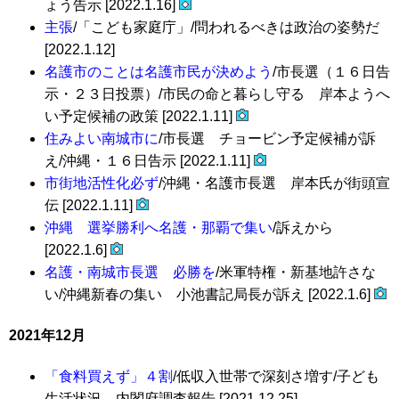
ょう告示 [2022.1.16]
主張
/「こども家庭庁」/問われるべきは政治の姿勢だ
[2022.1.12]
名護市のことは名護市民が決めよう
/市長選（１６日告
示・２３日投票）/市民の命と暮らし守る 岸本ようへ
い予定候補の政策 [2022.1.11]
住みよい南城市に
/市長選 チョービン予定候補が訴
え/沖縄・１６日告示 [2022.1.11]
市街地活性化必ず
/沖縄・名護市長選 岸本氏が街頭宣
伝 [2022.1.11]
沖縄 選挙勝利へ名護・那覇で集い
/訴えから
[2022.1.6]
名護・南城市長選 必勝を
/米軍特権・新基地許さな
い/沖縄新春の集い 小池書記局長が訴え [2022.1.6]
2021年12月
「食料買えず」４割
/低収入世帯で深刻さ増す/子ども
生活状況 内閣府調査報告 [2021.12.25]