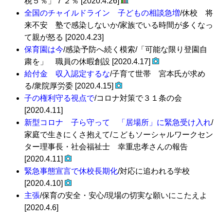
税５％」７２％ [2020.4.26]
全国のチャイルドライン 子どもの相談急増
/休校 将
来不安 塾で感染しないか/家族でいる時間が多くなっ
て親が怒る [2020.4.23]
保育園は今
/感染予防へ続く模索/「可能な限り登園自
粛を」 職員の休暇創設 [2020.4.17]
給付金 収入認定するな
/子育て世帯 宮本氏が求め
る/衆院厚労委 [2020.4.15]
子の権利守る視点で
/コロナ対策で３１条の会
[2020.4.11]
新型コロナ 子ら守って 「居場所」に緊急受け入れ
/
家庭で生きにくさ抱えて/こどもソーシャルワークセン
ター理事長・社会福祉士 幸重忠孝さんの報告
[2020.4.11]
緊急事態宣言で休校長期化
/対応に追われる学校
[2020.4.10]
主張
/保育の安全・安心/現場の切実な願いにこたえよ
[2020.4.6]