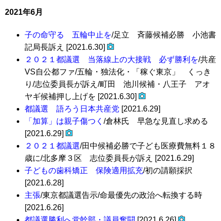
2021年6月
子の命守る 五輪中止を
/足立 斉藤候補必勝 小池書
記局長訴え [2021.6.30]
２０２１都議選 当落線上の大接戦 必ず勝利を
/共産
VS自公都ファ/五輪・独法化・「稼ぐ東京」 くっき
り/志位委員長が訴え/町田 池川候補・八王子 アオ
ヤギ候補押し上げを [2021.6.30]
都議選 語ろう日本共産党
[2021.6.29]
「加算」は親子傷つく
/倉林氏 早急な見直し求める
[2021.6.29]
２０２１都議選
/田中候補必勝で子ども医療費無料１８
歳に/北多摩３区 志位委員長が訴え [2021.6.29]
子どもの歯科矯正 保険適用拡充
/初の請願採択
[2021.6.28]
主張
/東京都議選告示/命最優先の政治へ転換する時
[2021.6.26]
都議選勝利へ党幹部・議員奮闘
[2021.6.26]