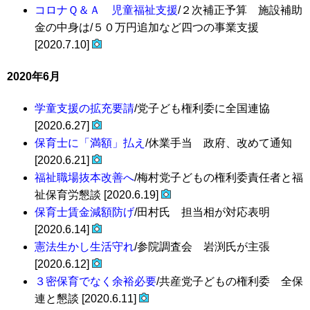
コロナＱ＆Ａ 児童福祉支援
/２次補正予算 施設補助
金の中身は/５０万円追加など四つの事業支援
[2020.7.10]
2020年6月
学童支援の拡充要請
/党子ども権利委に全国連協
[2020.6.27]
保育士に「満額」払え
/休業手当 政府、改めて通知
[2020.6.21]
福祉職場抜本改善へ
/梅村党子どもの権利委責任者と福
祉保育労懇談 [2020.6.19]
保育士賃金減額防げ
/田村氏 担当相が対応表明
[2020.6.14]
憲法生かし生活守れ
/参院調査会 岩渕氏が主張
[2020.6.12]
３密保育でなく余裕必要
/共産党子どもの権利委 全保
連と懇談 [2020.6.11]