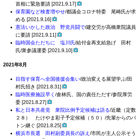
首相に緊急要請 [2021.9.17]
保育園など検査増やせ
/都議会コロナ特委 尾崎氏が求
める [2021.9.16]
憲法いかした政治 野党共闘で
/建交労が高橋衆院議員
に要請 [2021.9.11]
臨時国会ただちに 塩川氏
/給付金再支給急げ 田村
氏/衆参議運委 [2021.9.10]
2021年8月
目指す保育へ全国後援会集い
/政治変える展望学ぶ/田
村氏招き [2021.8.31]
臨時医療施設早く
/倉林氏、国の責任ただす/参院厚労
委 [2021.8.27]
私と日本共産党 衆院比例予定候補は語る
/近畿（定数
２８） たけやま彩子予定候補（５０）/先輩からのバ
トン継ぐ [2021.8.25]
横浜市長選 田村副委員長の訴え
/市民が主人公示そう