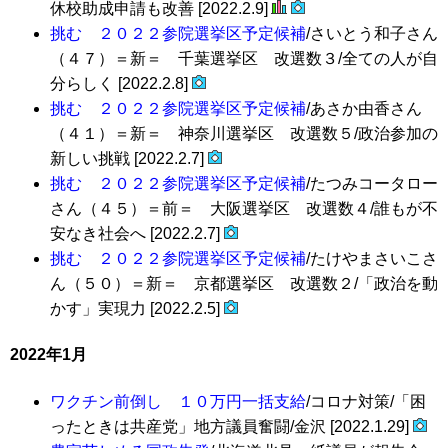
休校助成申請も改善 [2022.2.9]
挑む ２０２２参院選挙区予定候補
/さいとう和子さん
（４７）＝新＝ 千葉選挙区 改選数３/全ての人が自
分らしく [2022.2.8]
挑む ２０２２参院選挙区予定候補
/あさか由香さん
（４１）＝新＝ 神奈川選挙区 改選数５/政治参加の
新しい挑戦 [2022.2.7]
挑む ２０２２参院選挙区予定候補
/たつみコータロー
さん（４５）＝前＝ 大阪選挙区 改選数４/誰もが不
安なき社会へ [2022.2.7]
挑む ２０２２参院選挙区予定候補
/たけやまさいこさ
ん（５０）＝新＝ 京都選挙区 改選数２/「政治を動
かす」実現力 [2022.2.5]
2022年1月
ワクチン前倒し １０万円一括支給
/コロナ対策/「困
ったときは共産党」地方議員奮闘/金沢 [2022.1.29]