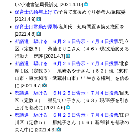
い/小池書記局長訴え [2021.4.10]
保育士の給与上げて
/子育て支援めぐり参考人/衆院委
[2021.4.9]
保育士は常勤が原則
/塩川氏 短時間置き換え撤回を
[2021.4.8]
都議選 駆ける ６月２５日告示・７月４日投票
/足立
区（定数６） 斉藤まりこさん（４６）現/政治変える
行動力 定評 [2021.4.7]
都議選 駆ける ６月２５日告示・７月４日投票
/北多
摩１区（定数３） 尾崎あや子さん（６２）現（東村
山市・東大和市・武蔵村山市）/「生きる権利」を信条
に [2021.4.7]
都議選 駆ける ６月２５日告示・７月４日投票
/目黒
区（定数３） 星見てい子さん（６３）現/医療を引き
上げる都政に [2021.4.6]
都議選 駆ける ６月２５日告示・７月４日投票
/江戸
川区（定数５） 原純子さん（５６）新/福祉を都政の
真ん中に [2021.4.3]