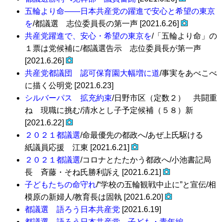
五輪より命――日本共産党の躍進で安心と希望の東京
を
/都議選 志位委員長の第一声 [2021.6.26]
共産党躍進で、安心・希望の東京を
/「五輪より命」の
１票は党候補に/都議選告示 志位委員長が第一声
[2021.6.26]
共産党都議団 認可保育園大幅増に道
/事実をあべこべ
に描く公明党 [2021.6.23]
シルバーパス 拡充約束
/日野市区（定数２） 共闘重
ね 現職に挑む/清水とし子予定候補（５８）新
[2021.6.22]
２０２１都議選
/命最優先の都政へ/あぜ上氏駆ける
紙議員応援 江東 [2021.6.21]
２０２１都議選
/コロナとたたかう都政へ/小池書記局
長 斉藤・そね氏勝利訴え [2021.6.21]
子どもたちの命守れ
/“学校の五輪観戦中止に”と宣伝/相
模原の新婦人/教育長は固執 [2021.6.20]
都議選 語ろう日本共産党
[2021.6.19]
都議選 語ろう日本共産党 子ども・青年編