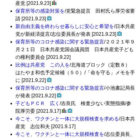
産党 [2021.9.23]
保育所等の感染対策を
/党緊急提言 田村氏ら厚労省要
請 [2021.9.23]
新自由主義を終わらせ暮らしに安心と希望を
/日本共産
党が新経済提言/志位委員長が発表 [2021.9.23]
保育所等のコロナ感染に関する緊急提言
/２０２１年９
月２１日 日本共産党国会議員団 日本共産党子ども
の権利委員会 [2021.9.22]
比例は共産党 この人を
/北海道ブロック（定数８）
はたやま和也予定候補（５０）/「命を守る」メモを手
に [2021.9.22]
保育所等のコロナ感染に関する緊急提言
/小池書記局長
が発表 [2021.9.22]
子どもＰＣＲ 広く
/吉良氏 検査少ない実態指摘/参
院厚労委 [2021.9.17]
今こそ、ワクチンと一体に大規模検査を求める
/日本共
産党 志位和夫 [2021.9.17]
今こそ、ワクチンと一体に大規模検査を
/志位委員長、