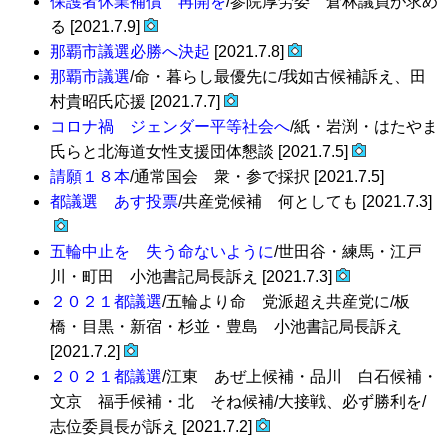
保護者休業補償 再開を
/参院厚労委 倉林議員が求め
る [2021.7.9]
那覇市議選必勝へ決起
[2021.7.8]
那覇市議選
/命・暮らし最優先に/我如古候補訴え、田
村貴昭氏応援 [2021.7.7]
コロナ禍 ジェンダー平等社会へ
/紙・岩渕・はたやま
氏らと北海道女性支援団体懇談 [2021.7.5]
請願１８本
/通常国会 衆・参で採択 [2021.7.5]
都議選 あす投票
/共産党候補 何としても [2021.7.3]
五輪中止を 失う命ないように
/世田谷・練馬・江戸
川・町田 小池書記局長訴え [2021.7.3]
２０２１都議選
/五輪より命 党派超え共産党に/板
橋・目黒・新宿・杉並・豊島 小池書記局長訴え
[2021.7.2]
２０２１都議選
/江東 あぜ上候補・品川 白石候補・
文京 福手候補・北 そね候補/大接戦、必ず勝利を/
志位委員長が訴え [2021.7.2]