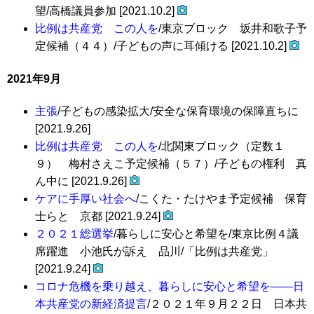
望/高橋議員参加 [2021.10.2]
比例は共産党 この人を
/東京ブロック 坂井和歌子予
定候補（４４）/子どもの声に耳傾ける [2021.10.2]
2021年9月
主張
/子どもの感染拡大/安全な保育環境の保障直ちに
[2021.9.26]
比例は共産党 この人を
/北関東ブロック（定数１
９） 梅村さえこ予定候補（５７）/子どもの権利 真
ん中に [2021.9.26]
ケアに手厚い社会へ
/こくた・たけやま予定候補 保育
士らと 京都 [2021.9.24]
２０２１総選挙
/暮らしに安心と希望を/東京比例４議
席躍進 小池氏が訴え 品川/「比例は共産党」
[2021.9.24]
コロナ危機を乗り越え、暮らしに安心と希望を――日
本共産党の新経済提言
/２０２１年９月２２日 日本共