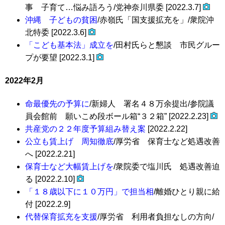
事 子育て…悩み語ろう/党神奈川県委 [2022.3.7]
沖縄 子どもの貧困
/赤嶺氏「国支援拡充を」/衆院沖
北特委 [2022.3.6]
「こども基本法」成立を
/田村氏らと懇談 市民グルー
プが要望 [2022.3.1]
2022年2月
命最優先の予算に
/新婦人 署名４８万余提出/参院議
員会館前 願いこめ段ボール箱“３２箱” [2022.2.23]
共産党の２２年度予算組み替え案
[2022.2.22]
公立も賃上げ 周知徹底
/厚労省 保育士など処遇改善
へ [2022.2.21]
保育士など大幅賃上げを
/衆院委で塩川氏 処遇改善迫
る [2022.2.10]
「１８歳以下に１０万円」で担当相
/離婚ひとり親に給
付 [2022.2.9]
代替保育拡充を支援
/厚労省 利用者負担なしの方向/