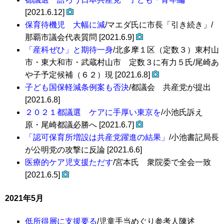
[2021.6.12]
保育待機児 大幅に減
/マエダ氏に市長「引き続き」/
那覇市議会代表質問 [2021.6.9]
「産科ぜひ」と期待一身
/北多摩１区（定数３）東村山
市・東大和市・武蔵村山市 定数３に有力５氏/尾崎あ
や子予定候補（６２）現 [2021.6.8]
子ども国保軽減条例案も否決
/都議会 共産党が提出
[2021.6.8]
２０２１都議選 ケアに手厚い東京を
/小池氏訴え
原・尾崎都議必勝へ [2021.6.7]
「認可保育所増設は共産党躍進の結果」
/小池書記局長
が公明党の攻撃に反論 [2021.6.6]
医療的ケア児支援ただす
/宮本氏 衆院委で全会一致
[2021.6.5]
2021年5月
低所得層に支援要る
/児童手当めぐり参考人陳述