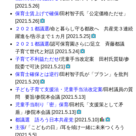
[2021.5.26]
保育士賃上げで確保
/田村智子氏「公定価格ただせ」
[2021.5.26]
２０２１都議選
/命と暮らし守る都政へ 共産党３連続
躍進を/告示まで１カ月 [2021.5.25]
２０２１都議選
/認可保育園さらに/足立 斉藤都議
子育て世代と対話 [2021.5.24]
子育て不利益ただせ
/児童手当改定案 田村氏質疑/参
院委で可決 [2021.5.21]
保育士確保とは逆行
/田村智子氏が「プラン」を批判
[2021.5.20]
子ども子育て支援法・児童手当法改定案
/田村議員の質
問 要旨/参院本会議 [2021.5.13]
児童手当削り「密」保育
/田村氏「支援策として矛
盾」/参院本会議 [2021.5.13]
都議選 語ろう日本共産党
[2021.5.10]
主張
/「こどもの日」/耳を傾け一緒に未来つくろう
[2021.5.5]