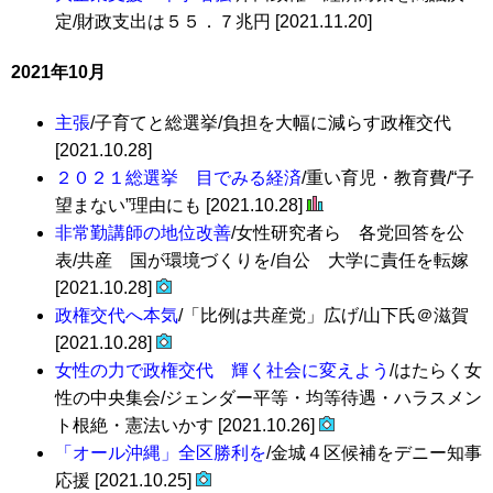
定/財政支出は５５．７兆円 [2021.11.20]
2021年10月
主張
/子育てと総選挙/負担を大幅に減らす政権交代
[2021.10.28]
２０２１総選挙 目でみる経済
/重い育児・教育費/“子
望まない”理由にも [2021.10.28]
非常勤講師の地位改善
/女性研究者ら 各党回答を公
表/共産 国が環境づくりを/自公 大学に責任を転嫁
[2021.10.28]
政権交代へ本気
/「比例は共産党」広げ/山下氏＠滋賀
[2021.10.28]
女性の力で政権交代 輝く社会に変えよう
/はたらく女
性の中央集会/ジェンダー平等・均等待遇・ハラスメン
ト根絶・憲法いかす [2021.10.26]
「オール沖縄」全区勝利を
/金城４区候補をデニー知事
応援 [2021.10.25]