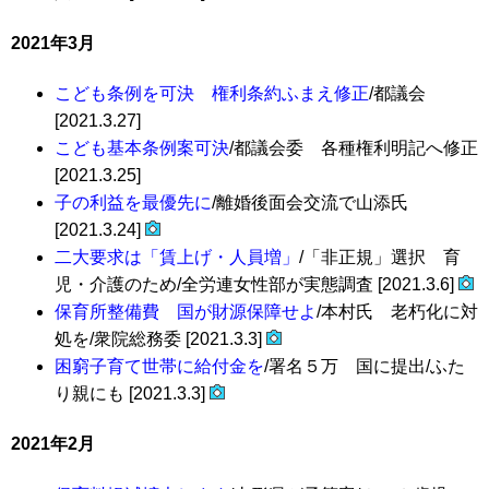
2021年3月
こども条例を可決 権利条約ふまえ修正
/都議会
[2021.3.27]
こども基本条例案可決
/都議会委 各種権利明記へ修正
[2021.3.25]
子の利益を最優先に
/離婚後面会交流で山添氏
[2021.3.24]
二大要求は「賃上げ・人員増」
/「非正規」選択 育
児・介護のため/全労連女性部が実態調査 [2021.3.6]
保育所整備費 国が財源保障せよ
/本村氏 老朽化に対
処を/衆院総務委 [2021.3.3]
困窮子育て世帯に給付金を
/署名５万 国に提出/ふた
り親にも [2021.3.3]
2021年2月