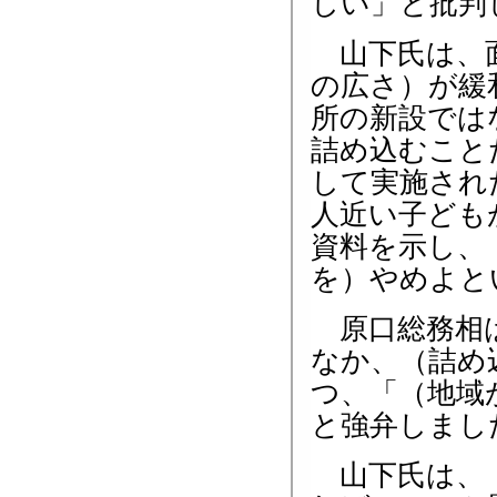
しい」と批判
山下氏は、面
の広さ）が緩
所の新設では
詰め込むこと
して実施され
人近い子ども
資料を示し、
を）やめよと
原口総務相は
なか、（詰め
つ、「（地域
と強弁しまし
山下氏は、「