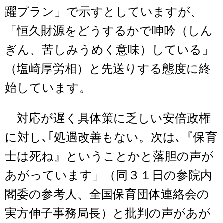
躍プラン」で示すとしていますが、
「恒久財源をどうするかで呻吟（しん
ぎん、苦しみうめく意味）している」
（塩崎厚労相）と先送りする態度に終
始しています。
対応が遅く具体策に乏しい安倍政権
に対し､｢処遇改善もない。次は､『保育
士は死ね』ということかと落胆の声が
あがっています」（同３１日の参院内
閣委の参考人、全国保育団体連絡会の
実方伸子事務局長）と批判の声があが