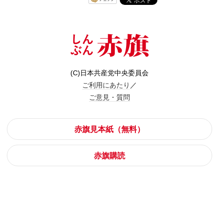
(C)日本共産党中央委員会
ご利用にあたり
／
ご意見・質問
赤旗見本紙（無料）
赤旗購読