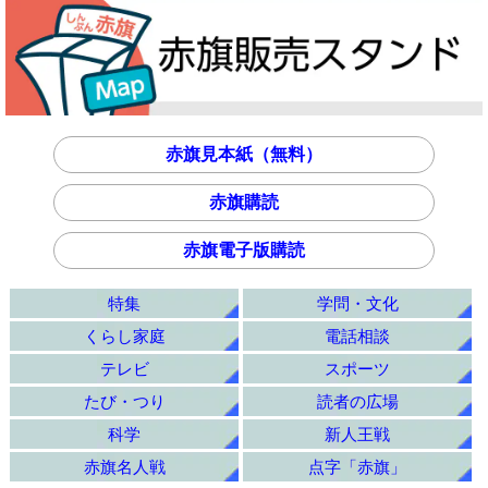
赤旗見本紙（無料）
赤旗購読
赤旗電子版購読
特集
学問・文化
くらし家庭
電話相談
テレビ
スポーツ
たび・つり
読者の広場
科学
新人王戦
赤旗名人戦
点字「赤旗」