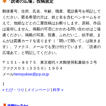
◆
「読者の広場」投稿規定
郵便番号、住所、氏名、年齢、職業、電話番号を明記して
ください。匿名希望の方は、姓と名を含むペンネームをそ
えて。他紙などとの二重投稿はお断りします。原稿、作品
は返却しません。掲載の可否にかかわる問い合わせはご遠
慮ください。掲載の写真、投書、ふれだいこ、絵手紙、ま
んがは図書カードを送ります（「聞いて聞いて」は除きま
す）。ファクス、メールでも受け付けています。「読者の
広場あて」と明記してください。
〒１５１－８６７５ 東京都代々木郵便局私書箱６２号
ファクス０３（３３５０）１９０４
メール
hensyukoe@jcp.or.jp
1
« たび・つり
|
メインページ
|
科学 »
赤旗YouTube