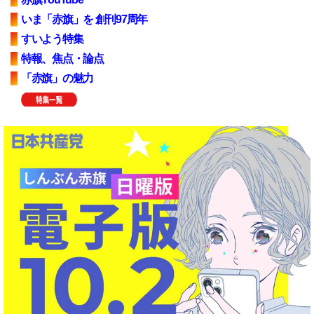
いま「赤旗」を 創刊97周年
すいよう特集
特報、焦点・論点
「赤旗」の魅力