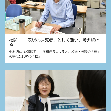
校閲──「表現の探究者」として迷い、考え続け
る
中村徳仁（校閲部） 漢和辞典によると、校正・校閲の「校」
の字には比較の「較」...