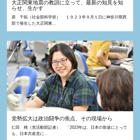
大正関東地震の教訓に立って、最新の知見を知
らせ、生かす
原 千拓（社会部科学班） １９２３年９月１日に神奈川県西
部で発生した大正関東...
党勢拡大は政治闘争の焦点、その現場から
仁田 桃（党活動部記者） 「2023年は、日本の前途にとって
も、日本共産党に...