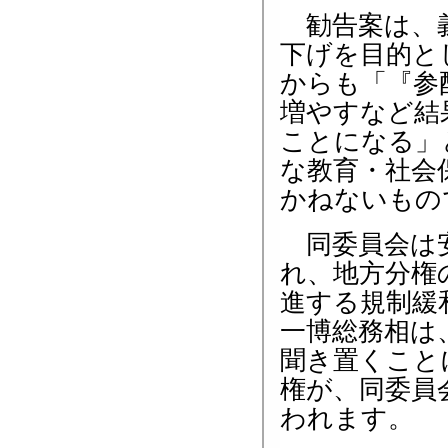
勧告案は、義
下げを目的と
からも「『参
増やすなど結
ことになる」
な教育・社会
かねないもの
同委員会は安
れ、地方分権
進する規制緩
一博総務相は
聞き置くこと
権が、同委員
われます。