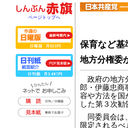
ページトップへ
保育など基
地方分権委
政府の地方分
郎・伊藤忠商
容や方法を国
した第３次勧
同委員会は、
限定されるべ