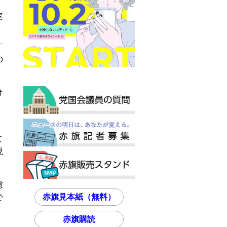
案
の
け
。
て
現
慮
赤旗見本紙（無料）
で
赤旗購読