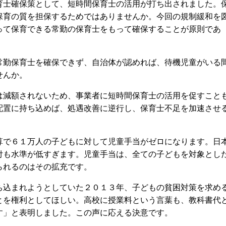
士確保策として、短時間保育士の活用が打ち出されました。
保育の質を担保するためではありませんか。今回の規制緩和を
って保育できる常勤の保育士をもって確保することが原則であ
勤保育士を確保できず、自治体が認めれば、待機児童がいる
せんか。
減額されないため、事業者に短時間保育士の活用を促すこと
配置に持ち込めば、処遇改善に逆行し、保育士不足を加速させ
で６１万人の子どもに対して児童手当がゼロになります。日
付も水準が低すぎます。児童手当は、全ての子どもを対象とし
られるのはその拡充です。
込まれようとしていた２０１３年、子どもの貧困対策を求め
とを権利としてほしい。高校に授業料という言葉も、教科書代
す」と表明しました。この声に応える決意です。