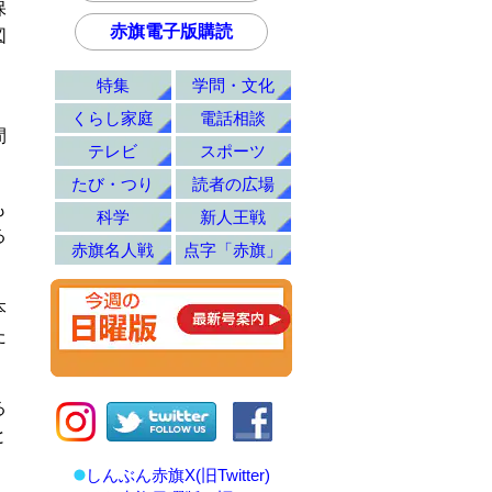
保
赤旗電子版購読
図
特集
学問・文化
くらし家庭
電話相談
間
テレビ
スポーツ
たび・つり
読者の広場
も
科学
新人王戦
る
赤旗名人戦
点字「赤旗」
本
た
る
と
しんぶん赤旗X(旧Twitter)