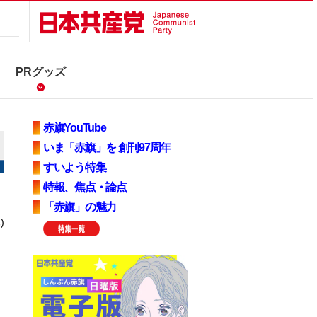
PRグッズ
赤旗YouTube
いま「赤旗」を 創刊97周年
すいよう特集
特報、焦点・論点
「赤旗」の魅力
)