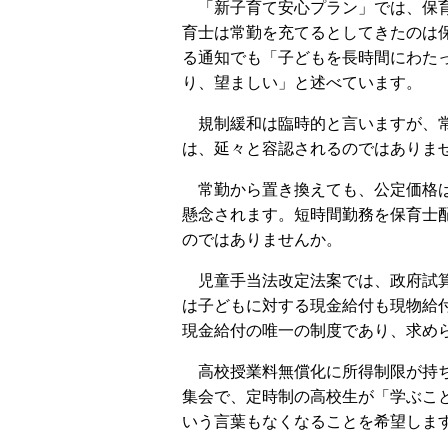
「新子育て安心プラン」では、保育
育士は常勤を充てるとしてきたのは
る通知でも「子どもを長時間にわた
り、望ましい」と述べています。
規制緩和は臨時的と言いますが、常
は、延々と容認されるのではありま
常勤から置き換えても、公定価格は
懸念されます。短時間勤務を保育士
のではありませんか。
児童手当法改定法案では、政府試算
は子どもに対する現金給付も現物給
現金給付の唯一の制度であり、求め
高校授業料無償化に所得制限が持ち
集会で、定時制の高校生が「学ぶこ
いう言葉もなくなることを希望しま