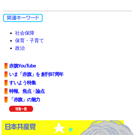
社会保障
保育・子育て
政治
赤旗YouTube
いま「赤旗」を 創刊97周年
すいよう特集
特報、焦点・論点
「赤旗」の魅力