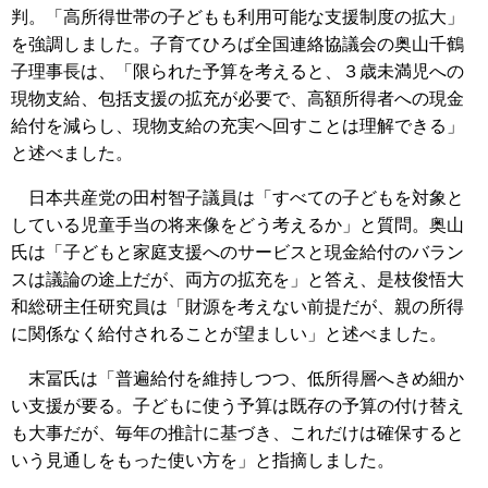
判。「高所得世帯の子どもも利用可能な支援制度の拡大」
を強調しました。子育てひろば全国連絡協議会の奥山千鶴
子理事長は、「限られた予算を考えると、３歳未満児への
現物支給、包括支援の拡充が必要で、高額所得者への現金
給付を減らし、現物支給の充実へ回すことは理解できる」
と述べました。
日本共産党の田村智子議員は「すべての子どもを対象と
している児童手当の将来像をどう考えるか」と質問。奥山
氏は「子どもと家庭支援へのサービスと現金給付のバラン
スは議論の途上だが、両方の拡充を」と答え、是枝俊悟大
和総研主任研究員は「財源を考えない前提だが、親の所得
に関係なく給付されることが望ましい」と述べました。
末冨氏は「普遍給付を維持しつつ、低所得層へきめ細か
い支援が要る。子どもに使う予算は既存の予算の付け替え
も大事だが、毎年の推計に基づき、これだけは確保すると
いう見通しをもった使い方を」と指摘しました。