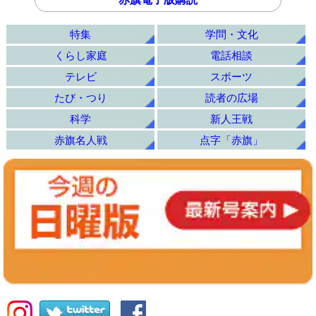
特集
学問・文化
くらし家庭
電話相談
テレビ
スポーツ
たび・つり
読者の広場
科学
新人王戦
赤旗名人戦
点字「赤旗」