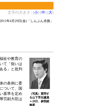
文字の大きさ : [
小
] [
中
] [
大
]
2011年4月29日(金)
「しんぶん赤旗」
福祉や教育の
いて「狙いは
ある」と批判
体の条例に委
について、国
い基準を定め
（写真）質問す
る山下芳生議員
厚労副大臣は
＝28日、参院総
務委