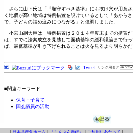
さらに山下氏は「『順守すべき基準』にも抜け穴が用意さ
く地価が高い地域は特例措置を設けているとして「あからさ
で、子どもの詰め込みにつながる」と強調しました。
小宮山副大臣は、特例措置は２０１４年度末までの措置だ
は、すでに法案成立を見越して面積基準の緩和議論まで行っ
ば、最低基準が引き下げられることは火を見るより明らかだ
Tweet
リンク用タグ
■関連キーワード
保育・子育て
国会議員の活動
｜
日本共産党ホーム
｜
「しんぶん赤旗」
｜
ご利用にあたって
｜