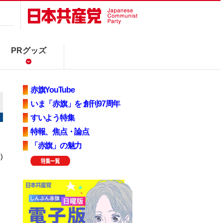
PRグッズ
赤旗YouTube
いま「赤旗」を 創刊97周年
すいよう特集
特報、焦点・論点
「赤旗」の魅力
)