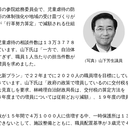
の参院総務委員会で、児童虐待の防
所の体制強化や地域の受け皿づくりが
が「行革努力算定」で減額される仕組
童虐待の相談件数は１３万３７７８
ています。山下氏は「一方で、自治体
すぎず、職員１人当たりの担当件数が
（写真）山下芳生議員
増員を求めました。
新プラン」で２２年までに２０２０人の職員増を目標にして
きています。山下氏は「政府の政策で増員しているのに交付税
な見直しを要求。林崎理自治財政局長は、交付税の算定方法を
８年度までの増員については従前どおり減額」、１９年度の増
が１５年間で４万１０００人に倍増する中、一時保護所は１
できないとして、施設整備とともに、職員配置基準が３歳児で