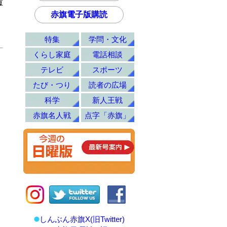
厚
赤旗電子版購読
特集
学問・文化
くらし家庭
電話相談
テレビ
スポーツ
たび・つり
読者の広場
科学
新人王戦
赤旗名人戦
点字「赤旗」
しんぶん赤旗X(旧Twitter)