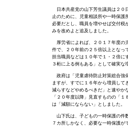
日本共産党の山下芳生議員は２０日
止のために、児童相談所や一時保護
必要だとし、職員を増やせば交付税
みを改めよと追及しました。
厚労省によれば、２０１７年度の児
件で、２０年前の２５倍以上となっ
担当職員などは１０年で１・２倍に
３桁に上る例もある」として確実な
政府は「児童虐待防止対策総合強化
ますが、すでに１６年から増員して
減らすなどやめるべきだ」と速やか
「２０年度以降」見直すものの「１
は「減額にならない」としました。
山下氏は、子どもの一時保護の件数
７カ所しかなく、必要な一時保護が