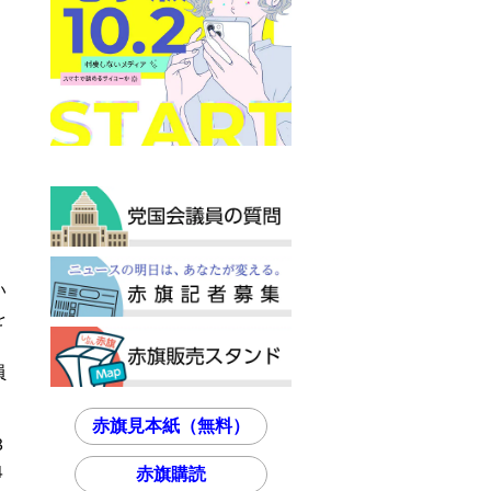
い
を
員
赤旗見本紙（無料）
３
４
赤旗購読