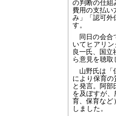
の判断の仕組
費用の支払い
み」「認可外
す。
同日の会合で
いてヒアリン
良一氏、国立
ら意見を聴取
山野氏は「保
により保育の
と発言。阿部
を及ぼすが、
育、保育など
しました。