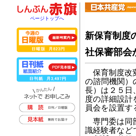
ページトップへ
新保育制度
社保審部会
保育制度改変
の諮問機関）
長）は２５日
度の詳細設計
員会を設置す
専門委は同部
識経験者など