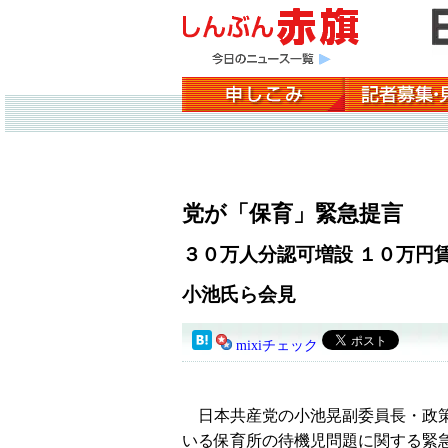
党が「保育」緊急提言
３０万人分認可増設 １０万円
小池氏ら会見
mixiチェック
日本共産党の小池晃副委員長・政策
いる保育所の待機児問題に関する緊