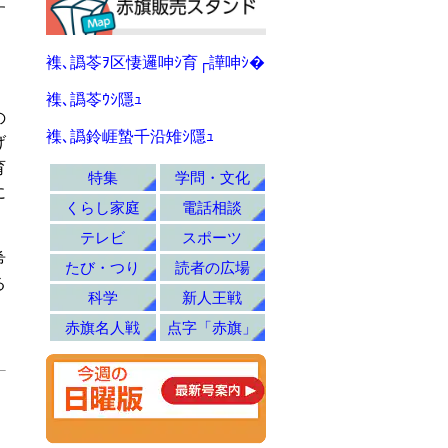
す
襍､譌苓ｦ区悽邏呻ｼ育┌譁呻ｼ�
襍､譌苓ｳｼ隱ｭ
の
襍､譌鈴崕蟄千沿雉ｼ隱ｭ
げ
育
特集
学問・文化
に
くらし家庭
電話相談
テレビ
スポーツ
希
たび・つり
読者の広場
る
科学
新人王戦
赤旗名人戦
点字「赤旗」