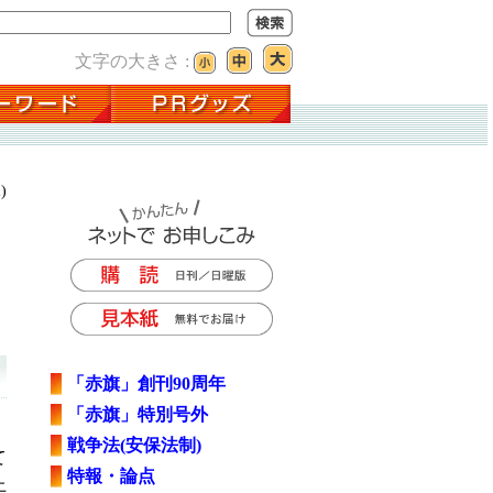
文字の大きさ :
)
「赤旗」創刊90周年
「赤旗」特別号外
戦争法(安保法制)
て
特報・論点
上