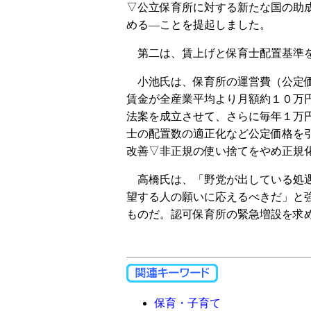
▽公立保育所に対する新たな国の助
める―ことを提起しました。
第二は、賃上げと保育士配置基準を
小池氏は、保育所の運営費（公定価
賃金が全産業平均より月額約１０万
法案を成立させて、さらに毎年１万
士の配置数の適正化など公定価格を
改善▽非正規の使い捨てをやめ正規
高橋氏は、「野党が出している処遇
望する人の願いに応えるべきだ」と
ものだ。認可保育所の緊急増設を求
保育・子育て