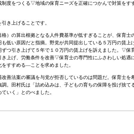
成制度をつくる▽地域の保育ニーズを正確につかんで対策をす
引き上げることです。
格）の算出根拠となる人件費基準が低すぎることが、保育士
円も低い原因だと指摘。野党が共同提出している５万円の賃上
円ずつ引き上げて５年で１０万円の賃上げを訴えました。▽保
引き上げ、労働条件を改善▽保育士の専門性にふさわしい処遇
化をすすめる―ことを求めました。
改善法案の審議を与党が拒否しているのは問題だ。保育士を
強調。田村氏は「詰め込みは、子どもの育ちの保障を投げ捨て
めていく」とのべました。