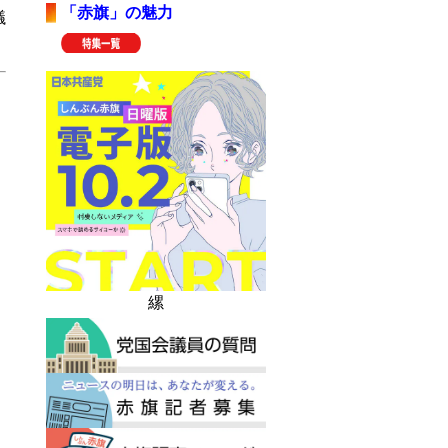
「赤旗」の魅力
議
縲