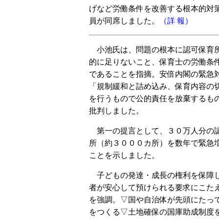
げなど労働条件を改善する根本的対
員が同席しました。
（詳 報）
小池氏は、問題の根本に認可保育
的に足りないこと、保育士の労働条
であることを指摘。安倍内閣の緊急
「規制緩和と詰め込み、保育内容の
を行うもので公的責任を放棄するも
批判しました。
第一の提言として、３０万人分の
所（約３０００カ所）を数年で緊急
ことを示しました。
子どもの発達・成長の権利を保障
者が安心して預けられる要求にこた
を強調。▽国や自治体が先頭にたっ
をつくる▽土地確保の国庫助成制度