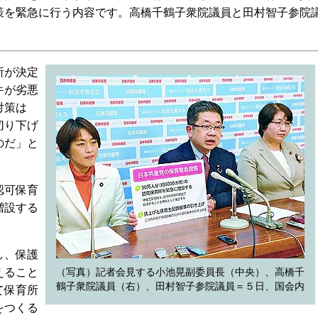
策を緊急に行う内容です。高橋千鶴子衆院議員と田村智子参院
所が決定
件が劣悪
対策は
切り下げ
のだ」と
認可保育
増設する
し、保護
えること
（写真）記者会見する小池晃副委員長（中央）、高橋千
鶴子衆院議員（右）、田村智子参院議員＝５日、国会内
て保育所
をつくる