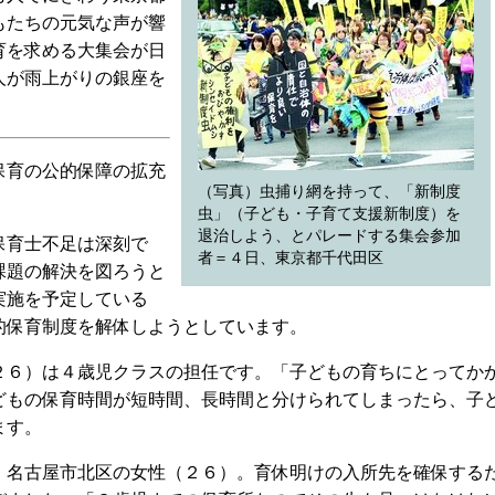
もたちの元気な声が響
育を求める大集会が日
人が雨上がりの銀座を
保育の公的保障の拡充
（写真）虫捕り網を持って、「新制度
虫」（子ども・子育て支援新制度）を
退治しよう、とパレードする集会参加
保育士不足は深刻で
者＝４日、東京都千代田区
課題の解決を図ろうと
実施を予定している
的保育制度を解体しようとしています。
６）は４歳児クラスの担任です。「子どもの育ちにとってか
どもの保育時間が短時間、長時間と分けられてしまったら、子
ます。
名古屋市北区の女性（２６）。育休明けの入所先を確保する