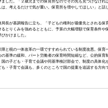
びました。「２歳児までの保育所なのでその先も見つけなけれ
しは、考えるだけで気が重い。保育所を増やしてほしい」と話
局長が基調報告に立ち、「子どもの権利が最優先とされる保
けるとりくみを強めるとともに、予算の大幅増額で保育条件や
呼びかけました。
障と税の一体改革の一環ですすめられている制度改悪。保育
めの基準の緩和、パート労働者の保育時間短縮など、公的保育
。国の子ども・子育て会議や同基準検討部会で、制度の具体化
ども・子育て会議も、多くのところで国の提案を追認する方向