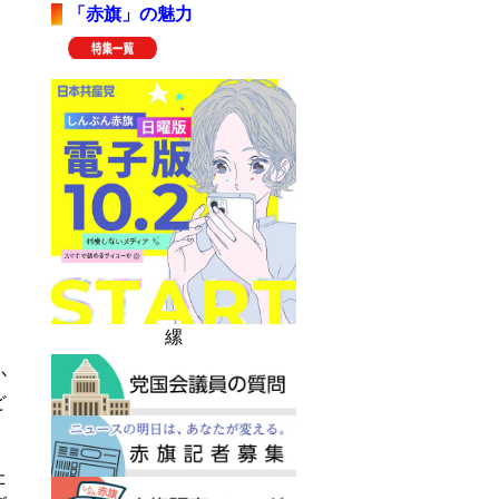
「赤旗」の魅力
縲
か
ど
た