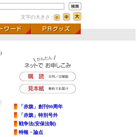
文字の大きさ :
)
「赤旗」創刊90周年
「赤旗」特別号外
戦争法(安保法制)
特報・論点