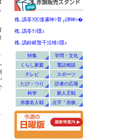
ば
し
襍､譌苓ｦ区悽邏呻ｼ育┌譁呻ｼ�
育
襍､譌苓ｳｼ隱ｭ
保
襍､譌鈴崕蟄千沿雉ｼ隱ｭ
特集
学問・文化
へ
くらし家庭
電話相談
制
テレビ
スポーツ
が
たび・つり
読者の広場
で
科学
新人王戦
赤旗名人戦
点字「赤旗」