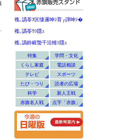
基
襍､譌苓ｦ区悽邏呻ｼ育┌譁呻ｼ�
襍､譌苓ｳｼ隱ｭ
襍､譌鈴崕蟄千沿雉ｼ隱ｭ
特集
学問・文化
くらし家庭
電話相談
テレビ
スポーツ
たび・つり
読者の広場
科学
新人王戦
赤旗名人戦
点字「赤旗」