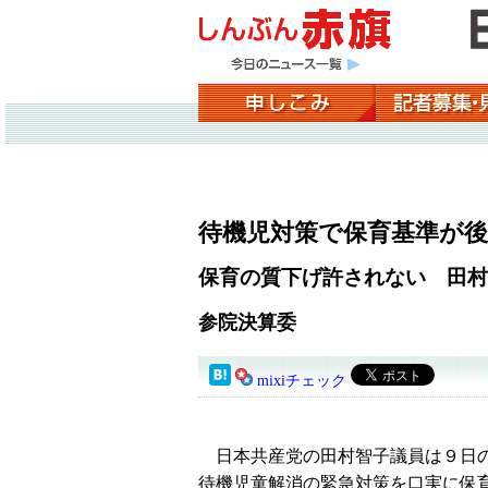
待機児対策で保育基準が後
保育の質下げ許されない 田村
参院決算委
mixiチェック
日本共産党の田村智子議員は９日の
待機児童解消の緊急対策を口実に保