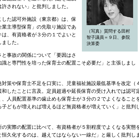
は許されない」と批判しました。
した認可外施設（東京都）は、保
企業主導型保育」の先取り施設であ
（写真）質問する田村
件は、有資格者が３分の１でよいと
智子議員＝９日、参院
しました。
決算委
と事故の関係について「要因はさ
知識と専門性を培った保育士の配置こそ必要だ」と主張しまし
対策や保育士不足を口実に、児童福祉施設最低基準を改定（
緩和したことに言及。定員超過や延長保育の受け入れでは認可
く、人員配置基準の歯止めも保育士が３分の２でよくなること
る子どもが増えれば増えるほど無資格者が増えていく」と批判
の実際の配置に比べて、有資格者が５割程度でよくなる実態
と恒久化するのは、越えてはならない一線だ」と厳しく批判し