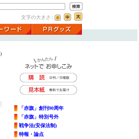
文字の大きさ :
)
「赤旗」創刊90周年
「赤旗」特別号外
戦争法(安保法制)
特報・論点