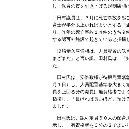
し「保育の質を引き下げる規制緩和
田村議員は、３月に死亡事故を起こ
育士が半分以上いればよいとする「
り、昨年の死亡事故１４件のうち９
する認可外施設で起きていると指摘
塩崎恭久厚労相は、人員配置の低さ
まざまだ」と言い訳。田村氏は、「
た。
田村氏は、安倍政権が待機児童緊急
月１日）し、人員配置基準を大きく
員を上回る分の職員は無資格者でよ
指摘し、「長ければ長いほど、預け
ました。
田村氏は、認可定員６０人の保育所
示し、「有資格者を３分の２でよい