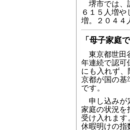
堺市では、認
６１５人増や
増。２０４４
「母子家庭
東京都世田谷
年連続で認可
にも入れず、
京都が国の基
です。
申し込みが定
家庭の状況を
受け入れます
休暇明けの指