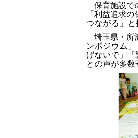
保育施設での
「利益追求の
つながる」と
埼玉県・所沢
ンポジウム」
げないで」「
との声が多数