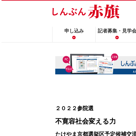
申し込み
記者募集・見学
２０２２参院選
不寛容社会変える力
たけやま京都選挙区予定候補交