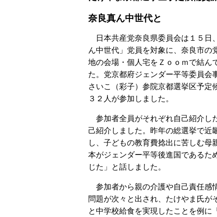
奈良真ん中世代と
日本共産党奈良県委員会は１５日
ん中世代」党員を対象に、奈良市の
地の会場・個人宅をＺｏｏｍで結ん
た。党京都府ジェンダー平等委員会
さいこ（彩子）参院京都選挙区予定
３２人が参加しました。
参加者全員がそれぞれ自己紹介し
己紹介しました。昨年の総選挙で近
し、子どもの教育費捻出に苦しむ母
本がジェンダー平等後進国であるた
じた」と話しました。
参加者から親の介護や自己責任感情
問題が次々と出され、たけやま氏が
と中学校給食を実現したことを例に