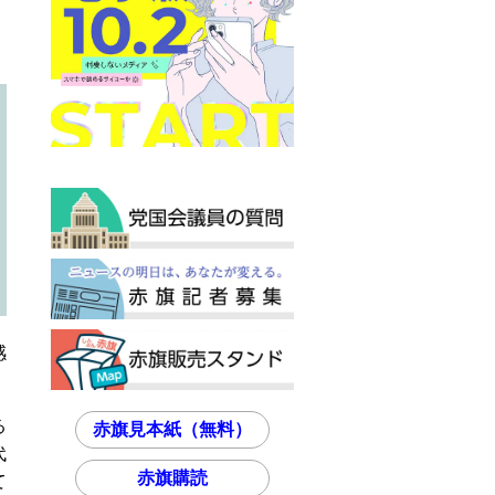
感
る
赤旗見本紙（無料）
代
赤旗購読
て