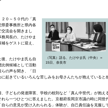
、２０～５０代の「真
党県委事務所と県内各
で交流会を開きまし
事務局長の、たけやま
候補をゲストに迎え、
（写真）語る、たけやま氏（中央）＝
た後、たけやま氏も自
15日、奈良市
畿比例候補として活動
親らの声を聞き、「日
めに起きているいろんな苦しみをお母さんたちが抱えていると
、子どもの発達障害、学校の校則など「真ん中世代」が抱え
それら一つひとつに答えました。京都府長岡京市議の時に同世
「自らの意見が受け入れられる」体験が、自己責任論を克服し