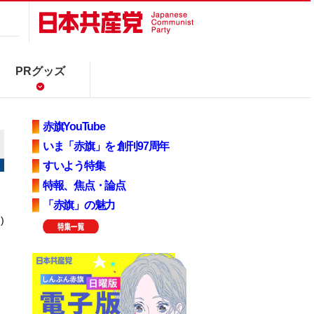
PRグッズ
赤旗YouTube
いま「赤旗」を 創刊97周年
すいよう特集
特報、焦点・論点
「赤旗」の魅力
)