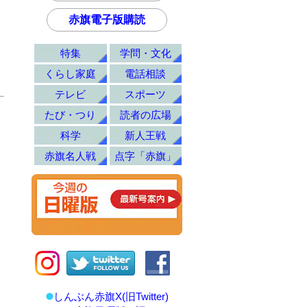
赤旗電子版購読
特集
学問・文化
くらし家庭
電話相談
テレビ
スポーツ
たび・つり
読者の広場
科学
新人王戦
赤旗名人戦
点字「赤旗」
しんぶん赤旗X(旧Twitter)