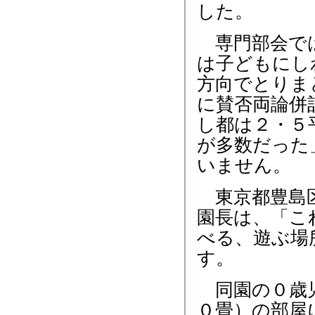
した。
専門部会では
は子どもにし
方向でとりま
に賛否両論併
し都は２・５
が多数だった
いません。
東京都豊島区
園長は、「こ
べる、遊ぶ場
す。
同園の０歳児
０畳）の部屋