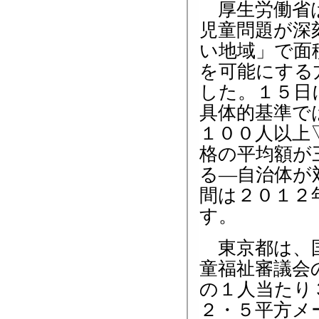
厚生労働省
児童問題が深
い地域」で面
を可能にする
した。１５日
具体的基準で
１００人以上
格の平均額が
る―自治体が
間は２０１２
す。
東京都は、国
童福祉審議会
の１人当たり
２・５平方メ