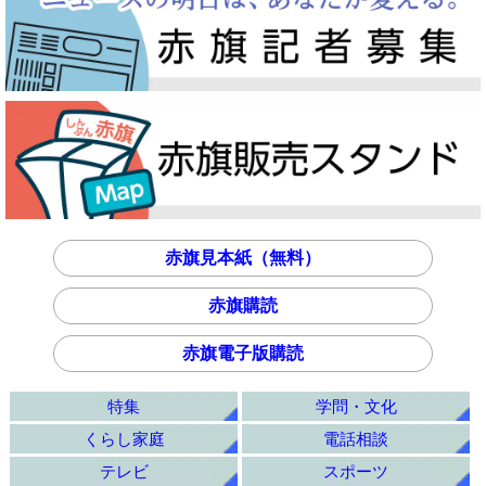
赤旗見本紙（無料）
赤旗購読
赤旗電子版購読
特集
学問・文化
くらし家庭
電話相談
テレビ
スポーツ