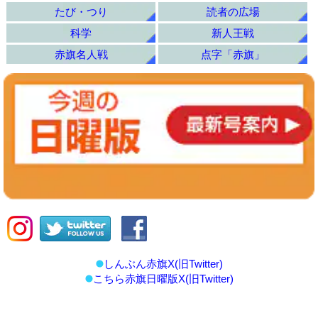
たび・つり
読者の広場
科学
新人王戦
赤旗名人戦
点字「赤旗」
しんぶん赤旗X(旧Twitter)
こちら赤旗日曜版X(旧Twitter)