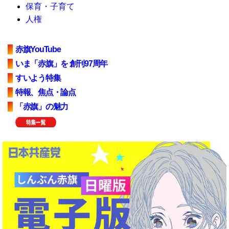
保育・子育て
人権
赤旗YouTube
いま「赤旗」を 創刊97周年
すいよう特集
特報、焦点・論点
「赤旗」の魅力