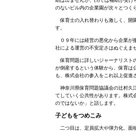
助は出ませんが、(3)では補助が受
のないビル内の企業園が次々とつく
保育士の入れ替わりも激しく、開園
す。
０９年には経営の悪化から企業が撤
社による運営の不安定さはぬぐえま
保育問題に詳しいジャーナリストの
が倒産するという体験から、保育は
も、株式会社の参入をこれ以上促進
神奈川県保育問題協議会の辻村久江
てしていく公共性があります。株式
のではないか」と話します。
子どもをつめこみ
二つ目は、定員拡大や弾力化、面積