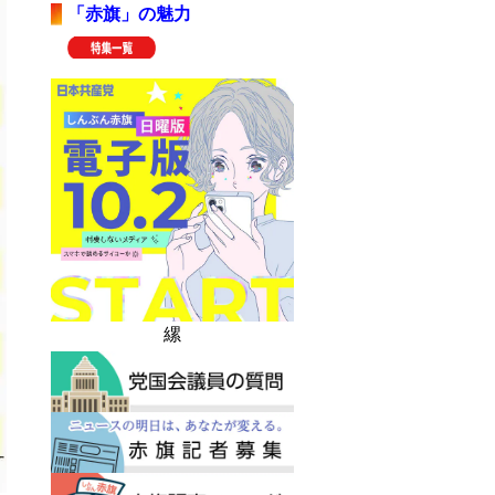
「赤旗」の魅力
縲