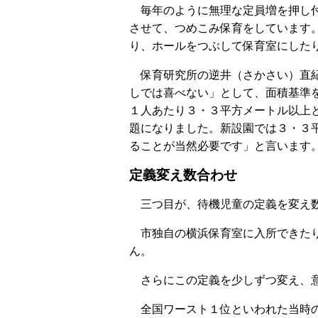
毎年のように無理な定員増を押し付
させて、つめこみ保育をしています
り、ホールをつぶして保育室にした
保育研究所の逆井（さかさい）直紀
しでは喜べない」として、面積基準
１人あたり３・３平方メートル以上
題になりました。新設園では３・３
ることが当然必要です」と言います
定義変え数合わせ
三つ目が、待機児童の定義を変え数
市独自の横浜保育室に入所できたり
ん。
さらにこの定義を少しずつ変え、意
全国ワースト１位といわれた当時の定