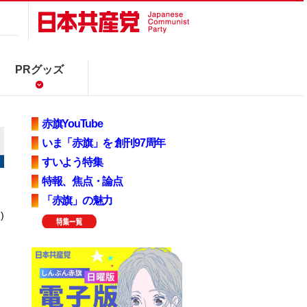
PRグッズ
赤旗YouTube
いま「赤旗」を 創刊97周年
すいよう特集
特報、焦点・論点
「赤旗」の魅力
)