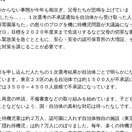
からない事態が今年も相次ぎ、父母たちが悲鳴を上げていま
うしたら…」。１次選考の不承諾通知を自治体から受け取った人
保育園落ちた」の怒りのブログを機に待機児問題が大議論にな
ゼロ」目標を２０２０年度末まで先送りするなど父母の切実な
へ緊急策を急ぐとともに、安心・安全の認可保育所の大増設、
な対策を講じることが必要です。
を申し込んだ人たちの１次選考結果が自治体ごとで明らかに
ています。東京２３区のある自治体では約１５００人が不承諾
では３５００～４５００人規模で不承諾になっています。
再度の申請、不服審査などの取り組みを始めています。子ど
ことなどないよう、国・自治体の真剣な対応は待ったなしです
待機児童は約２万人、認可園に入れず自治体独自の施設（東
「隠れ待機児」は約７万人にのぼりました。毎年、多くの待機