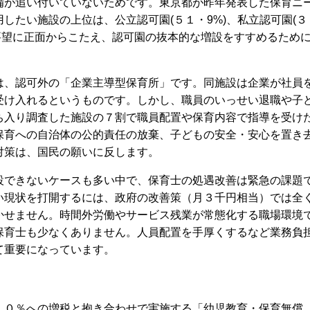
備が追い付いていないためです。東京都が昨年発表した保育ニ
したい施設の上位は、公立認可園(５１・9%)、私立認可園(３
要望に正面からこたえ、認可園の抜本的な増設をすすめるため
、認可外の「企業主導型保育所」です。同施設は企業が社員
受け入れるというものです。しかし、職員のいっせい退職や子
ち入り調査した施設の７割で職員配置や保育内容で指導を受け
保育への自治体の公的責任の放棄、子どもの安全・安心を置き
対策は、国民の願いに反します。
できないケースも多い中で、保育士の処遇改善は緊急の課題
い現状を打開するには、政府の改善策（月３千円相当）では全
かせません。時間外労働やサービス残業が常態化する職場環境
保育士も少なくありません。人員配置を手厚くするなど業務負
て重要になっています。
０％への増税と抱き合わせで実施する「幼児教育・保育無償