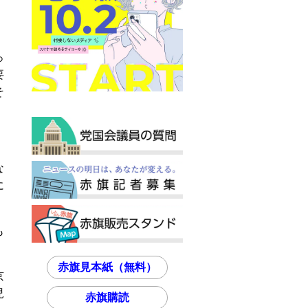
っ
要
そ
な
に
も
。
赤旗見本紙（無料）
京
児
赤旗購読