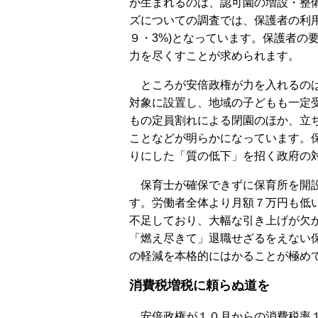
が生まれるのは、認可園の増設・整
ズについての調査では、保護者の利用
９・3%)となっています。保護者の
力を尽くすことが求められます。
ところが安倍政権が力を入れるのは
対象に設置し、地域の子どもも一定
もの定員割れによる閉園のほか、立
ことなどが明らかになっています。
りにした「質の低下」を招く政府の
保育士が確保できずに保育所を開設
す。労働者全体より月額７万円も低
不足しており、大幅な引き上げが欠
「燃え尽きて」退職せざるをえない
の軽減を本格的にはかることが極め
消費税増税に頼らぬ道を
安倍政権が１０月からの消費税率１