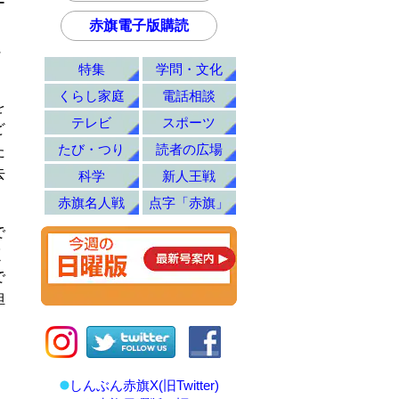
ー
赤旗電子版購読
に
特集
学問・文化
くらし家庭
電話相談
を
テレビ
スポーツ
ど
たび・つり
読者の広場
た
去
科学
新人王戦
赤旗名人戦
点字「赤旗」
で
く
で
担
しんぶん赤旗X(旧Twitter)