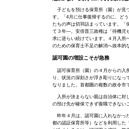
子どもを預ける保育所（園）が見つ
す。「4月に仕事復帰するのに、ど
たちの声は切羽詰まっています。「
て３年―。安倍晋三政権は「待機児
求に逆らい続けています。４月入所
のための保育士不足の解消へ抜本的
認可園の増設こそが急務
認可保育所（園）の４月からの入所
り、状況の深刻さが浮き彫りになっ
なりました。首都圏の複数の政令市
入所が決まらない親は自治体に対し
の預け先が確保できず復職できない
昨年４月は、認可園に入れなかった
都の認証保育所等）などを利用した