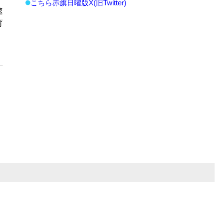
こちら赤旗日曜版X(旧Twitter)
速
育