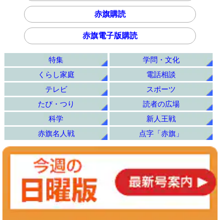
赤旗購読
赤旗電子版購読
特集
学問・文化
くらし家庭
電話相談
テレビ
スポーツ
たび・つり
読者の広場
科学
新人王戦
赤旗名人戦
点字「赤旗」