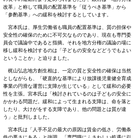
改革」と称して職員の配置基準を「従うべき基準」から
「参酌基準」への緩和を検討するとしています。
宮本氏は、厚生労働省も職員の配置基準は、質の担保や
安全性の確保のために不可欠なものであり、現在も専門委
員会で議論中であると指摘。それを地方分権の議論の場に
移し緩和を検討するのは「子どもの安全などどうでもよい
ということか」と迫りました。
梶山弘志地方創生相は、一定の質と安全性の確保は当然
としながらも、「硬直的な基準により放課後児童健全育成
事業の円滑な運営に支障が生じている」として緩和の必要
性を主張。宮本氏は「検討されているのは子どもの安全に
かかわる問題だ。緩和によって生まれる支障は、命を落と
したり、大けがをする支障であり、他の問題とは質が違
う」と批判しました。
宮本氏は「人手不足の最大の原因は賃金の低さ、労働条
件の悪さにある」と強調。「専門職にふさわしい処遇に引