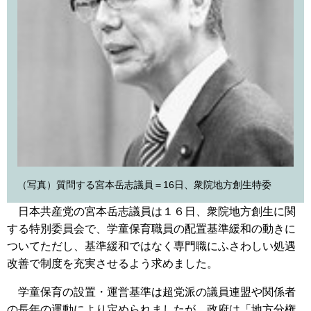
（写真）質問する宮本岳志議員＝16日、衆院地方創生特委
日本共産党の宮本岳志議員は１６日、衆院地方創生に関
する特別委員会で、学童保育職員の配置基準緩和の動きに
ついてただし、基準緩和ではなく専門職にふさわしい処遇
改善で制度を充実させるよう求めました。
学童保育の設置・運営基準は超党派の議員連盟や関係者
の長年の運動により定められましたが、政府は「地方分権