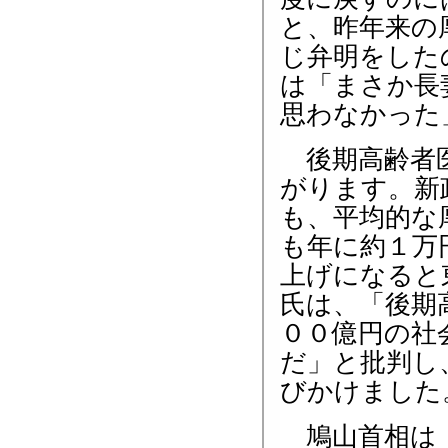
と、昨年来の
じ弁明をした
は「まさか長
思わなかった
後期高齢者医
がります。新
も、平均的な
も年に約１万
上げになると
氏は、「後期
００億円の社
だ」と批判し
びかけました
鳩山首相は「