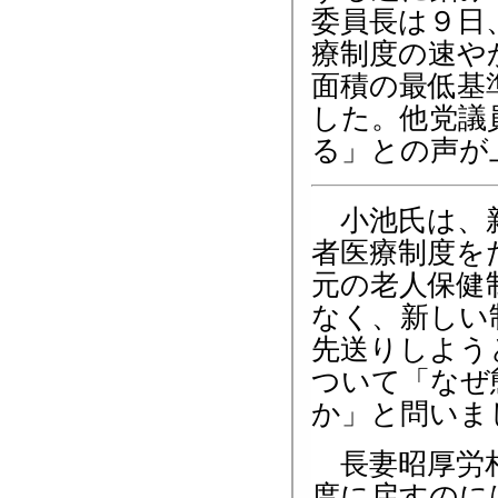
委員長は９日
療制度の速や
面積の最低基
した。他党議
る」との声が
小池氏は、
者医療制度を
元の老人保健
なく、新しい
先送りしよう
ついて「なぜ
か」と問いま
長妻昭厚労
度に戻すのに