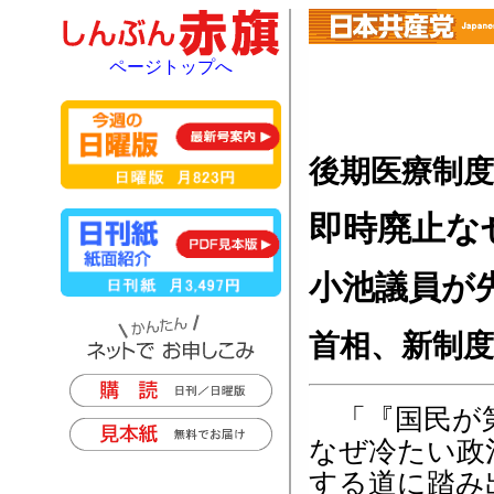
ページトップへ
後期医療制
即時廃止な
小池議員が
首相、新制
「『国民が第
なぜ冷たい政
する道に踏み