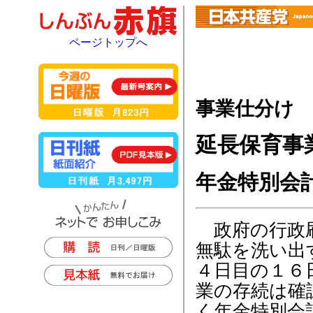
ページトップへ
事業仕分け
延長保育事
年金特別会
政府の行政刷
無駄を洗い出
４日目の１６
業の存続は確
く年金特別会