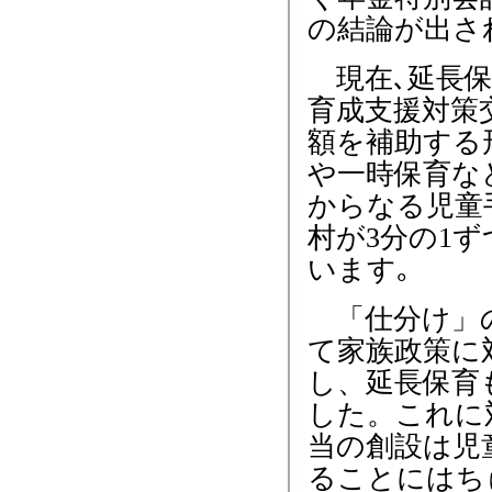
の結論が出さ
現在､延長保
育成支援対策交
額を補助する
や一時保育な
からなる児童
村が3分の1
います｡
「仕分け」の
て家族政策に
し、延長保育
した。これに
当の創設は児
ることにはち