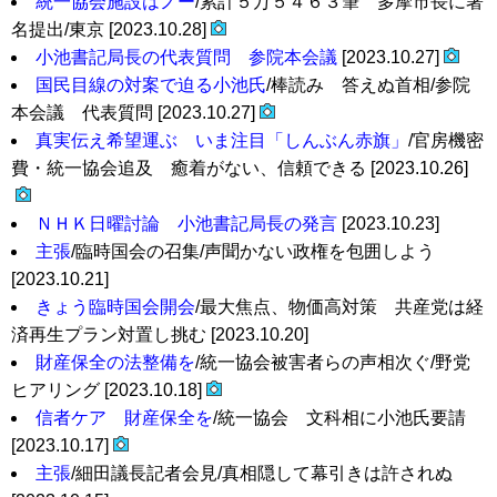
統一協会施設はノー
/累計５万５４６３筆 多摩市長に署
名提出/東京 [2023.10.28]
小池書記局長の代表質問 参院本会議
[2023.10.27]
国民目線の対案で迫る小池氏
/棒読み 答えぬ首相/参院
本会議 代表質問 [2023.10.27]
真実伝え希望運ぶ いま注目「しんぶん赤旗」
/官房機密
費・統一協会追及 癒着がない、信頼できる [2023.10.26]
ＮＨＫ日曜討論 小池書記局長の発言
[2023.10.23]
主張
/臨時国会の召集/声聞かない政権を包囲しよう
[2023.10.21]
きょう臨時国会開会
/最大焦点、物価高対策 共産党は経
済再生プラン対置し挑む [2023.10.20]
財産保全の法整備を
/統一協会被害者らの声相次ぐ/野党
ヒアリング [2023.10.18]
信者ケア 財産保全を
/統一協会 文科相に小池氏要請
[2023.10.17]
主張
/細田議長記者会見/真相隠して幕引きは許されぬ