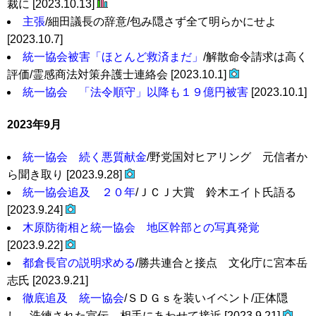
裁に [2023.10.13]
主張
/細田議長の辞意/包み隠さず全て明らかにせよ
[2023.10.7]
統一協会被害「ほとんど救済まだ」
/解散命令請求は高く
評価/霊感商法対策弁護士連絡会 [2023.10.1]
統一協会 「法令順守」以降も１９億円被害
[2023.10.1]
2023年9月
統一協会 続く悪質献金
/野党国対ヒアリング 元信者か
ら聞き取り [2023.9.28]
統一協会追及 ２０年
/ＪＣＪ大賞 鈴木エイト氏語る
[2023.9.24]
木原防衛相と統一協会 地区幹部との写真発覚
[2023.9.22]
都倉長官の説明求める
/勝共連合と接点 文化庁に宮本岳
志氏 [2023.9.21]
徹底追及 統一協会
/ＳＤＧｓを装いイベント/正体隠
し 洗練された宣伝 相手にあわせて接近 [2023.9.21]