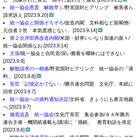
統一協会悪質 解散早く
/野党国対ヒアリング 被害者ら
請求訴え [2023.9.20]
統一協会と関係ぞろぞろ
/改造内閣 文科相など新閣僚/
元信者２世「本気度感じない」 [2023.9.14]
第２次岸田再改造内閣
/米国・財界いいなり加速の面々/
統一協会関係なお [2023.9.14]
主張
/統一協会と自民党/深い癒着を曖昧にはできない
[2023.9.9]
解散請求の一根拠
/野党国対ヒアリング 統一協会の「過
料」 [2023.9.8]
長官「記憶定かでない」
/勝共連合問題 文化庁、本紙に
回答 [2023.9.7]
統一協会への過料通知決定
/文科省、きょうにも東京地裁
へ [2023.9.7]
徹底追及 統一協会
/文化庁長官 集会参加/８４年勝共
連合主催・機関紙連載も/講演に「感銘」 教育勅語を肯定
[2023.9.6]