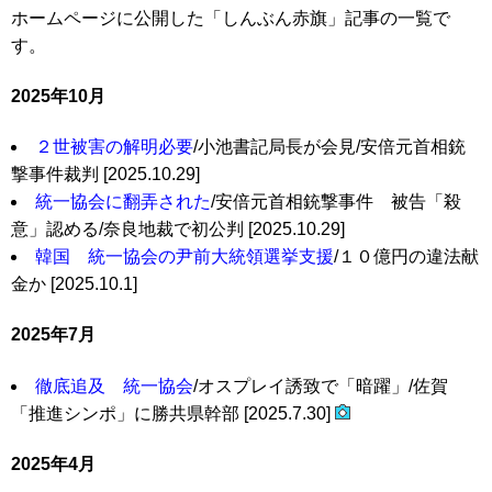
ホームページに公開した「しんぶん赤旗」記事の一覧で
す。
2025年10月
２世被害の解明必要
/小池書記局長が会見/安倍元首相銃
撃事件裁判 [2025.10.29]
統一協会に翻弄された
/安倍元首相銃撃事件 被告「殺
意」認める/奈良地裁で初公判 [2025.10.29]
韓国 統一協会の尹前大統領選挙支援
/１０億円の違法献
金か [2025.10.1]
2025年7月
徹底追及 統一協会
/オスプレイ誘致で「暗躍」/佐賀
「推進シンポ」に勝共県幹部 [2025.7.30]
2025年4月