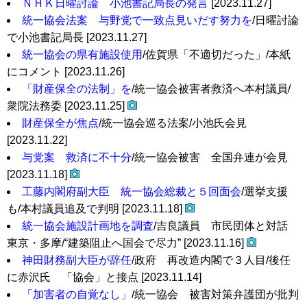
ＮＨＫ日曜討論 小池書記局長の発言
[2023.11.27]
統一協会法案 与野党で一致点見いだす努力を
/日曜討論
で小池書記局長 [2023.11.27]
統一協会の県有施設使用
/佐賀県「不適切だった」/本紙
にコメント [2023.11.26]
「財産保全の法制」を
/統一協会被害者救済へ本村議員/
衆院法務委 [2023.11.25]
財産保全が焦点
/統一協会巡る法案/小池氏会見
[2023.11.22]
与党案 救済に不十分
/統一協会被害 全国弁連が会見
[2023.11.18]
工藤内閣府副大臣 統一協会総裁と５回面会
/選挙支援
も/本村議員追及で判明 [2023.11.18]
統一協会施設計画地を調査
/吉良議員 市民団体と対話
東京・多摩/“建築阻止へ国会で尽力” [2023.11.16]
神田財務副大臣が辞任
/政府 再改造内閣で３人目/後任
に赤沢氏 「協会」と接点 [2023.11.14]
「加害者の自覚なし」
/統一協会 被害対策弁護団が批判