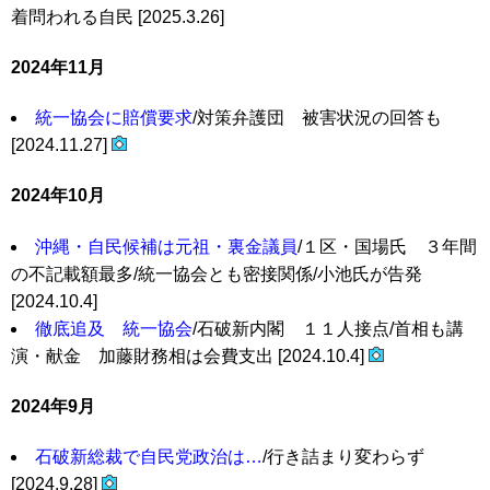
着問われる自民 [2025.3.26]
2024年11月
統一協会に賠償要求
/対策弁護団 被害状況の回答も
[2024.11.27]
2024年10月
沖縄・自民候補は元祖・裏金議員
/１区・国場氏 ３年間
の不記載額最多/統一協会とも密接関係/小池氏が告発
[2024.10.4]
徹底追及 統一協会
/石破新内閣 １１人接点/首相も講
演・献金 加藤財務相は会費支出 [2024.10.4]
2024年9月
石破新総裁で自民党政治は…
/行き詰まり変わらず
[2024.9.28]