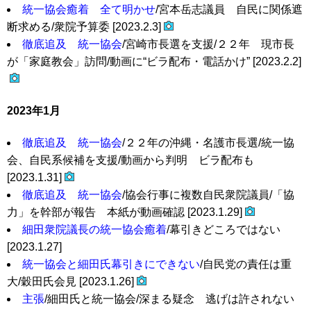
統一協会癒着 全て明かせ
/宮本岳志議員 自民に関係遮
断求める/衆院予算委 [2023.2.3]
徹底追及 統一協会
/宮崎市長選を支援/２２年 現市長
が「家庭教会」訪問/動画に“ビラ配布・電話かけ” [2023.2.2]
2023年1月
徹底追及 統一協会
/２２年の沖縄・名護市長選/統一協
会、自民系候補を支援/動画から判明 ビラ配布も
[2023.1.31]
徹底追及 統一協会
/協会行事に複数自民衆院議員/「協
力」を幹部が報告 本紙が動画確認 [2023.1.29]
細田衆院議長の統一協会癒着
/幕引きどころではない
[2023.1.27]
統一協会と細田氏幕引きにできない
/自民党の責任は重
大/穀田氏会見 [2023.1.26]
主張
/細田氏と統一協会/深まる疑念 逃げは許されない