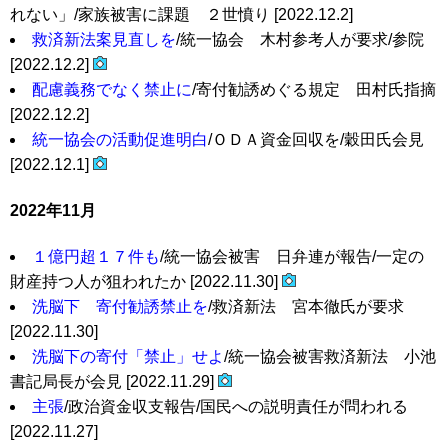
れない」/家族被害に課題 ２世憤り [2022.12.2]
救済新法案見直しを
/統一協会 木村参考人が要求/参院
[2022.12.2]
配慮義務でなく禁止に
/寄付勧誘めぐる規定 田村氏指摘
[2022.12.2]
統一協会の活動促進明白
/ＯＤＡ資金回収を/穀田氏会見
[2022.12.1]
2022年11月
１億円超１７件も
/統一協会被害 日弁連が報告/一定の
財産持つ人が狙われたか [2022.11.30]
洗脳下 寄付勧誘禁止を
/救済新法 宮本徹氏が要求
[2022.11.30]
洗脳下の寄付「禁止」せよ
/統一協会被害救済新法 小池
書記局長が会見 [2022.11.29]
主張
/政治資金収支報告/国民への説明責任が問われる
[2022.11.27]