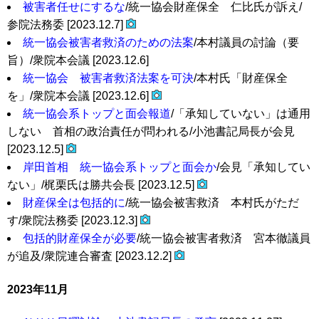
被害者任せにするな
/統一協会財産保全 仁比氏が訴え/
参院法務委 [2023.12.7]
統一協会被害者救済のための法案
/本村議員の討論（要
旨）/衆院本会議 [2023.12.6]
統一協会 被害者救済法案を可決
/本村氏「財産保全
を」/衆院本会議 [2023.12.6]
統一協会系トップと面会報道
/「承知していない」は通用
しない 首相の政治責任が問われる/小池書記局長が会見
[2023.12.5]
岸田首相 統一協会系トップと面会か
/会見「承知してい
ない」/梶栗氏は勝共会長 [2023.12.5]
財産保全は包括的に
/統一協会被害救済 本村氏がただ
す/衆院法務委 [2023.12.3]
包括的財産保全が必要
/統一協会被害者救済 宮本徹議員
が追及/衆院連合審査 [2023.12.2]
2023年11月