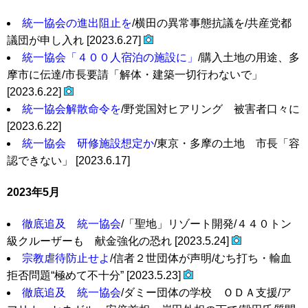
統一協会の進出阻止を
/横田の異常事態抗議を/共産党都
議団が申し入れ [2023.6.27]
統一協会「４００人宿泊の施設に」
/購入土地の用途、多
摩市に伝達/市長要請「解体・建築一切行わないで」
[2023.6.22]
統一協会解散命令を
/野党国対ヒアリング 被害者口々に
[2023.6.22]
統一協会 研修施設想定か
/東京・多摩の土地 市長「容
認できない」 [2023.6.17]
2023年5月
徹底追及 統一協会
/「聖地」リゾート開発/４４０トン
級クルーザーも 献金強化の恐れ [2023.5.24]
宗教虐待防止せよ
/信者２世団体が声明/むち打ち・輸血
拒否問題“極めて不十分” [2023.5.23]
徹底追及 統一協会
/ダミー団体の学校 ＯＤＡ支援/ア