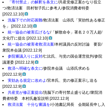
「寄付禁止」の解釈を条文に
/共産党修正案かなり役立
つ/救済法案 田村智子氏に参考人/参院消費者特委
[2022.12.10]
洗脳下での対応困難
/救済法案 山添氏「実効性ある修正
を」 [2022.12.10]
統一協会の被害広げるな
/「解散命令」署名２０万人超/
文化庁に提出 [2022.12.10]
統一協会の被害者救済法案
/本村議員の反対討論 要旨/
衆院本会議 [2022.12.9]
参院審議入りに反対
/仁比氏、与党の国会運営批判/参院
議運委 [2022.12.9]
救済へ明確な条文に
/参院本会議 山添氏求める
[2022.12.9]
実効ある規定に改めよ
/宮本氏、党の修正案示し迫る
[2022.12.9]
共産党が修正案提出
/洗脳下の寄付禁止盛り込む/衆院消
費者特委 本村氏趣旨説明 [2022.12.9]
救済法案 十分な審議を
/小池書記局長 会期延長申し入