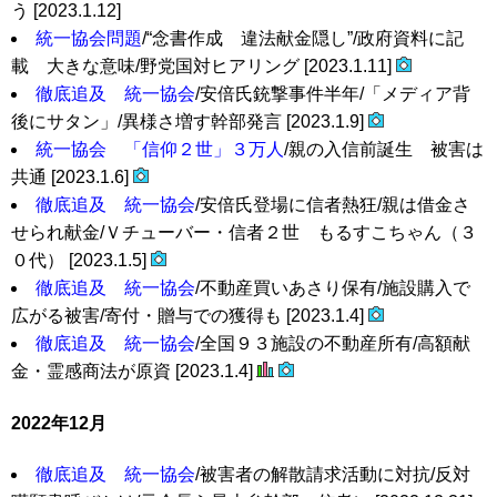
う [2023.1.12]
統一協会問題
/“念書作成 違法献金隠し”/政府資料に記
載 大きな意味/野党国対ヒアリング [2023.1.11]
徹底追及 統一協会
/安倍氏銃撃事件半年/「メディア背
後にサタン」/異様さ増す幹部発言 [2023.1.9]
統一協会 「信仰２世」３万人
/親の入信前誕生 被害は
共通 [2023.1.6]
徹底追及 統一協会
/安倍氏登場に信者熱狂/親は借金さ
せられ献金/Ｖチューバー・信者２世 もるすこちゃん（３
０代） [2023.1.5]
徹底追及 統一協会
/不動産買いあさり保有/施設購入で
広がる被害/寄付・贈与での獲得も [2023.1.4]
徹底追及 統一協会
/全国９３施設の不動産所有/高額献
金・霊感商法が原資 [2023.1.4]
2022年12月
徹底追及 統一協会
/被害者の解散請求活動に対抗/反対