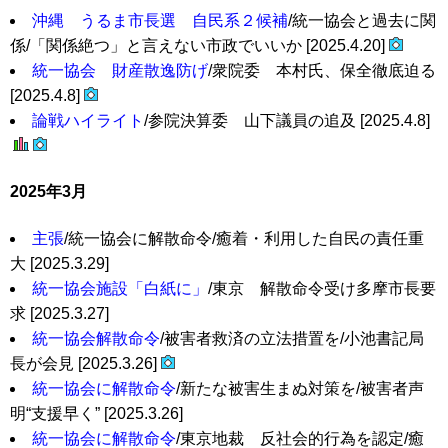
沖縄 うるま市長選 自民系２候補
/統一協会と過去に関
係/「関係絶つ」と言えない市政でいいか [2025.4.20]
統一協会 財産散逸防げ
/衆院委 本村氏、保全徹底迫る
[2025.4.8]
論戦ハイライト
/参院決算委 山下議員の追及 [2025.4.8]
2025年3月
主張
/統一協会に解散命令/癒着・利用した自民の責任重
大 [2025.3.29]
統一協会施設「白紙に」
/東京 解散命令受け多摩市長要
求 [2025.3.27]
統一協会解散命令
/被害者救済の立法措置を/小池書記局
長が会見 [2025.3.26]
統一協会に解散命令
/新たな被害生まぬ対策を/被害者声
明“支援早く” [2025.3.26]
統一協会に解散命令
/東京地裁 反社会的行為を認定/癒