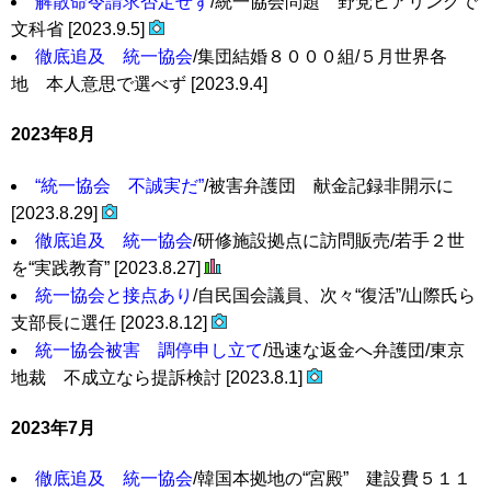
解散命令請求否定せず
/統一協会問題 野党ヒアリングで
文科省 [2023.9.5]
徹底追及 統一協会
/集団結婚８０００組/５月世界各
地 本人意思で選べず [2023.9.4]
2023年8月
“統一協会 不誠実だ”
/被害弁護団 献金記録非開示に
[2023.8.29]
徹底追及 統一協会
/研修施設拠点に訪問販売/若手２世
を“実践教育” [2023.8.27]
統一協会と接点あり
/自民国会議員、次々“復活”/山際氏ら
支部長に選任 [2023.8.12]
統一協会被害 調停申し立て
/迅速な返金へ弁護団/東京
地裁 不成立なら提訴検討 [2023.8.1]
2023年7月
徹底追及 統一協会
/韓国本拠地の“宮殿” 建設費５１１