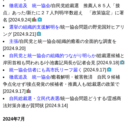
徹底追及 統一協会
/自民党総裁選 推薦人８５人「接
点」あった/新たに２７人判明/半数超え 「政策協定」に署
名 [2024.9.24]
選挙の組織的支援解明を
/統一協会問題の野党国対ヒアリ
ング [2024.9.21]
主張
/自民党と統一協会/組織的癒着の全面的な調査を
[2024.9.20]
自民党と統一協会の組織的つながり明らか
/総裁選候補と
岸田首相も問われる/小池書記局長が記者会見 [2024.9.18]
統一協会信者にも高市氏リーフ届く
[2024.9.17]
徹底追及 統一協会
/癒着解明・被害救済 自民９候補
争点化せず/接点発覚の候補者・推薦人も/総裁選の政策で
[2024.9.17]
自民総裁選・立民代表選
/統一協会問題どうする/霊感商
法対策弁連が質問状 [2024.9.14]
2024年7月