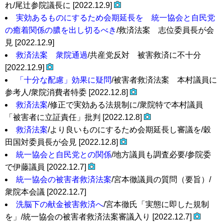
れ/尾辻参院議長に [2022.12.9]
実効あるものにするため会期延長を 統一協会と自民党
の癒着関係の膿を出し切るべき
/救済法案 志位委員長が会
見 [2022.12.9]
救済法案 衆院通過
/共産党反対 被害救済に不十分
[2022.12.9]
「十分な配慮」効果に疑問
/被害者救済法案 本村議員に
参考人/衆院消費者特委 [2022.12.8]
救済法案
/修正で実効ある法規制に/衆院特で本村議員
「被害者に立証責任」批判 [2022.12.8]
救済法案
/より良いものにするため会期延長し審議を/穀
田国対委員長が会見 [2022.12.8]
統一協会と自民党との関係
/地方議員も調査必要/参院委
で伊藤議員 [2022.12.7]
統一協会の被害者救済法案
/宮本徹議員の質問（要旨）/
衆院本会議 [2022.12.7]
洗脳下の献金被害救済へ
/宮本徹氏「実態に即した規制
を」/統一協会の被害者救済法案審議入り [2022.12.7]