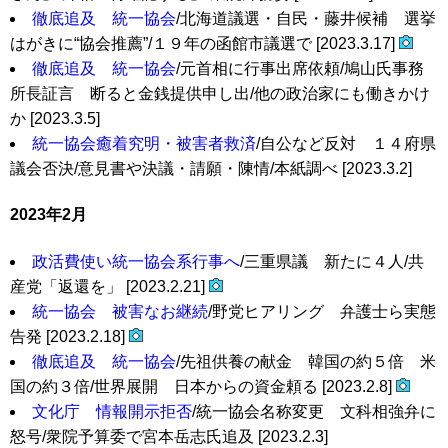
徹底追及 統一協会
/北海道議選・自民・藤井候補 選挙
はがきに“協会推薦”/１９年の函館市議選で [2023.3.17]
徹底追及 統一協会
/元首相に行事出席依頼/鳩山氏事務
所長証言 断ると金銭提供申し出/他の政治家にも働きかけ
か [2023.3.5]
統一協会癒着究明・被害者救済
/自公など反対 １４府県
議会否決/意見書や決議・請願・陳情/本紙調べ [2023.3.2]
2023年2月
政活費使い統一協会系行事へ
/三重県議 新たに４人/共
産党「返還を」 [2023.2.21]
統一協会 被害なお継続
/野党ヒアリング 弁護士ら実態
告発 [2023.2.18]
徹底追及 統一協会
/先祖供養の献金 韓国の約５倍 米
国の約３倍/世界展開 日本からの資金頼る [2023.2.8]
文化庁 情報開示拒否
/統一協会名称変更 文科相強弁に
怒号/衆院予算委で宮本岳志氏追及 [2023.2.3]