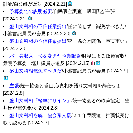
討論/自公維が反対 [2024.2.21]
予算委での説明必要
/自民裏金調査 穀田氏が主張
[2024.2.21]
盛山文科相の不信任案提出
/任に値せず 罷免すべきだ/
小池書記局長が会見 [2024.2.20]
盛山文科相の不信任案提出
/統一協会と関係「事実重い」
[2024.2.20]
パー券収入 形を変えた企業献金
/財界による政策買収/
衆院予算委 塩川議員が追及 [2024.2.15]
盛山文科相罷免すべきだ
/小池書記局長が会見 [2024.2.9]
主張
/統一協会と盛山氏/真相を語り文科相を辞任せよ
[2024.2.8]
盛山文科相「軽率にサイン」
/統一協会との政策協定 笠
井氏が罷免要求 [2024.2.8]
盛山文科相を統一協会系支援
/２１年衆院選 推薦状受け
取り認める [2024.2.7]