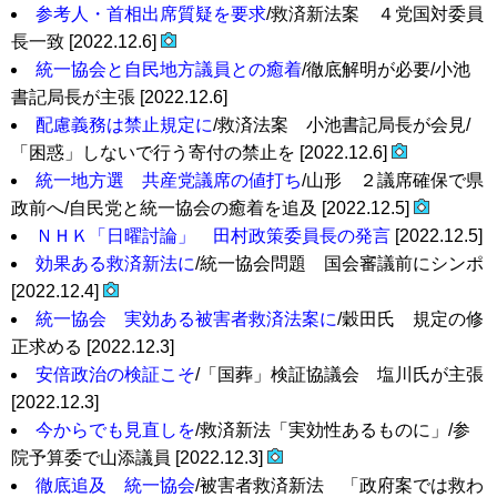
参考人・首相出席質疑を要求
/救済新法案 ４党国対委員
長一致 [2022.12.6]
統一協会と自民地方議員との癒着
/徹底解明が必要/小池
書記局長が主張 [2022.12.6]
配慮義務は禁止規定に
/救済法案 小池書記局長が会見/
「困惑」しないで行う寄付の禁止を [2022.12.6]
統一地方選 共産党議席の値打ち
/山形 ２議席確保で県
政前へ/自民党と統一協会の癒着を追及 [2022.12.5]
ＮＨＫ「日曜討論」 田村政策委員長の発言
[2022.12.5]
効果ある救済新法に
/統一協会問題 国会審議前にシンポ
[2022.12.4]
統一協会 実効ある被害者救済法案に
/穀田氏 規定の修
正求める [2022.12.3]
安倍政治の検証こそ
/「国葬」検証協議会 塩川氏が主張
[2022.12.3]
今からでも見直しを
/救済新法「実効性あるものに」/参
院予算委で山添議員 [2022.12.3]
徹底追及 統一協会
/被害者救済新法 「政府案では救わ