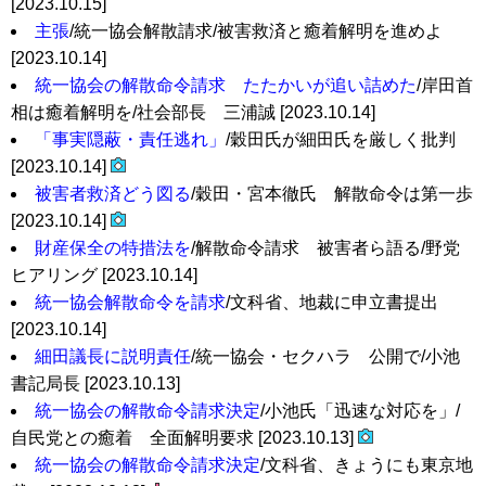
[2023.10.15]
主張
/統一協会解散請求/被害救済と癒着解明を進めよ
[2023.10.14]
統一協会の解散命令請求 たたかいが追い詰めた
/岸田首
相は癒着解明を/社会部長 三浦誠 [2023.10.14]
「事実隠蔽・責任逃れ」
/穀田氏が細田氏を厳しく批判
[2023.10.14]
被害者救済どう図る
/穀田・宮本徹氏 解散命令は第一歩
[2023.10.14]
財産保全の特措法を
/解散命令請求 被害者ら語る/野党
ヒアリング [2023.10.14]
統一協会解散命令を請求
/文科省、地裁に申立書提出
[2023.10.14]
細田議長に説明責任
/統一協会・セクハラ 公開で/小池
書記局長 [2023.10.13]
統一協会の解散命令請求決定
/小池氏「迅速な対応を」/
自民党との癒着 全面解明要求 [2023.10.13]
統一協会の解散命令請求決定
/文科省、きょうにも東京地