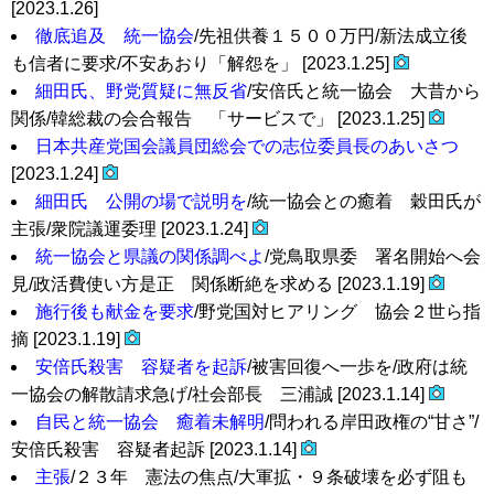
[2023.1.26]
徹底追及 統一協会
/先祖供養１５００万円/新法成立後
も信者に要求/不安あおり「解怨を」 [2023.1.25]
細田氏、野党質疑に無反省
/安倍氏と統一協会 大昔から
関係/韓総裁の会合報告 「サービスで」 [2023.1.25]
日本共産党国会議員団総会での志位委員長のあいさつ
[2023.1.24]
細田氏 公開の場で説明を
/統一協会との癒着 穀田氏が
主張/衆院議運委理 [2023.1.24]
統一協会と県議の関係調べよ
/党鳥取県委 署名開始へ会
見/政活費使い方是正 関係断絶を求める [2023.1.19]
施行後も献金を要求
/野党国対ヒアリング 協会２世ら指
摘 [2023.1.19]
安倍氏殺害 容疑者を起訴
/被害回復へ一歩を/政府は統
一協会の解散請求急げ/社会部長 三浦誠 [2023.1.14]
自民と統一協会 癒着未解明
/問われる岸田政権の“甘さ”/
安倍氏殺害 容疑者起訴 [2023.1.14]
主張
/２３年 憲法の焦点/大軍拡・９条破壊を必ず阻も