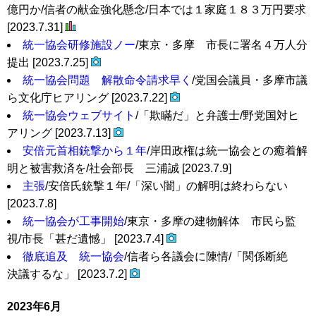
億円か/信者の献金強化懸念/日本では１家庭１８３万円要求
[2023.7.31]
統一協会研修施設ノー
/東京・多摩 市長に署名４万人分
提出 [2023.7.25]
統一協会問題 解散命令請求早く
/党国会議員・多摩市議
ら文化庁ヒアリング [2023.7.22]
統一協会ウェブサイト
/「欺瞞だ」と弁護士/野党国対ヒ
アリング [2023.7.13]
安倍元首相銃撃から１年
/岸田政権は統一協会との癒着解
明と被害救済を/社会部長 三浦誠 [2023.7.9]
主張
/安倍氏銃撃１年/「深い闇」の解明は終わらない
[2023.7.8]
統一協会が工事開始
/東京・多摩の建物解体 市民ら監
視/市長「甚だ遺憾」 [2023.7.4]
徹底追及 統一協会
/信者ら各議会に陳情/「関係断絶
決議するな」 [2023.7.2]
2023年6月