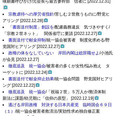
嘆願書呼びかけ/元会長ら最古参幹部 信者に [2022.12.31]
宗教虐待への厚労省指針
/苦しむ２世救うものに/野党ヒ
アリング [2022.12.28]
「書面送付制度」創設を
/配慮義務違反 気づきやすく/
「宗教２世ネット」 関係省庁に要請 [2022.12.27]
書面送付で献金抑制
/統一協会被害者 制度化求める/野
党国対ヒアリング [2022.12.27]
政権の体をなしていない 岸田内閣は総辞職せよ
/小池氏
が会見 [2022.12.27]
徹底追及 統一協会
/被害者の多くが女性/悩み抱え タ
ーゲットに [2022.12.24]
書面送付で献金抑止効果
/統一協会問題 野党国対ヒアリ
ング [2022.12.22]
徹底追及 統一協会
/「祝福２世」５万人か/救済体制
新法に課題/幼児期に「信仰の原型」 [2022.12.19]
逃げる岸田政権 対決する日本共産党 臨時国会６９日
（１）
/統一協会被害者救済法/実効性求め独自修正案