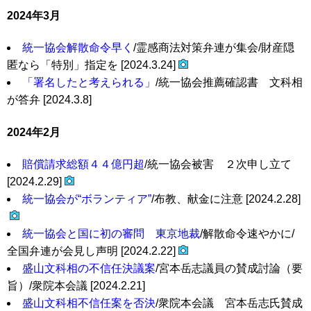
2024年3月
統一協会解散命令早く
/霊感商法対策弁連が集会/財産隠
匿なら「特別」指定を [2024.3.24]
「署名したと考えられる」
/統一協会推薦確認書 文科相
が答弁 [2024.3.8]
2024年2月
賠償請求総額４４億円超
/統一協会被害 ２次申し立て
[2024.2.29]
統一協会が“ボランティア”
/布教、献金に注意 [2024.2.28]
統一協会と国に初の審問 東京地裁
/解散命令速やかに/
全国弁連が会見し声明 [2024.2.22]
盛山文科相の不信任決議案
/宮本岳志議員の賛成討論（要
旨）/衆院本会議 [2024.2.21]
盛山文科相不信任案を否決
/衆院本会議 宮本岳志氏賛成