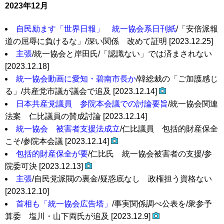
2023年12月
自民励ます「世界日報」 統一協会系日刊紙
/「安倍派報
道の屈辱に負けるな」/深い関係 改めて証明 [2023.12.25]
主張
/統一協会と岸田氏/「認識ない」では済まされない
[2023.12.18]
統一協会動画に愛知・碧南市長か
/韓総裁の「ご加護感じ
る」/共産党市議が議会で追及 [2023.12.14]
日本共産党議員 参院本会議での討論要旨
/統一協会関連
法案 仁比議員の賛成討論 [2023.12.14]
統一協会 被害者支援法成立
/仁比議員 包括的財産保全
こそ/参院本会議 [2023.12.14]
包括的財産保全が要
/仁比氏 統一協会被害者の支援/参
院委可決 [2023.12.13]
主張
/自民党派閥の裏金/疑惑底なし 政権担う資格ない
[2023.12.10]
首相も「統一協会広告塔」
/事実関係調べ公表を/衆参予
算委 塩川・山下両氏が追及 [2023.12.9]