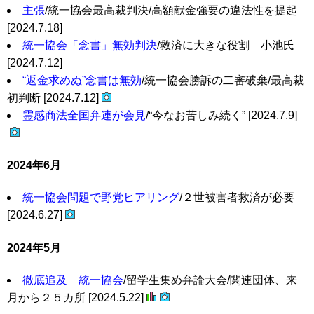
主張
/統一協会最高裁判決/高額献金強要の違法性を提起
[2024.7.18]
統一協会「念書」無効判決
/救済に大きな役割 小池氏
[2024.7.12]
“返金求めぬ”念書は無効
/統一協会勝訴の二審破棄/最高裁
初判断 [2024.7.12]
霊感商法全国弁連が会見
/“今なお苦しみ続く” [2024.7.9]
2024年6月
統一協会問題で野党ヒアリング
/２世被害者救済が必要
[2024.6.27]
2024年5月
徹底追及 統一協会
/留学生集め弁論大会/関連団体、来
月から２５カ所 [2024.5.22]