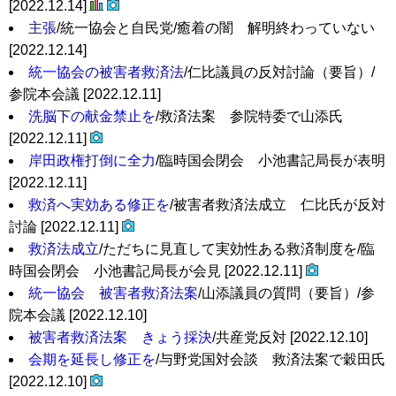
[2022.12.14]
主張
/統一協会と自民党/癒着の闇 解明終わっていない
[2022.12.14]
統一協会の被害者救済法
/仁比議員の反対討論（要旨）/
参院本会議 [2022.12.11]
洗脳下の献金禁止を
/救済法案 参院特委で山添氏
[2022.12.11]
岸田政権打倒に全力
/臨時国会閉会 小池書記局長が表明
[2022.12.11]
救済へ実効ある修正を
/被害者救済法成立 仁比氏が反対
討論 [2022.12.11]
救済法成立
/ただちに見直して実効性ある救済制度を/臨
時国会閉会 小池書記局長が会見 [2022.12.11]
統一協会 被害者救済法案
/山添議員の質問（要旨）/参
院本会議 [2022.12.10]
被害者救済法案 きょう採決
/共産党反対 [2022.12.10]
会期を延長し修正を
/与野党国対会談 救済法案で穀田氏
[2022.12.10]