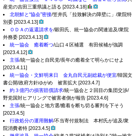
産党の吉田三重県議と語る [2023.4.18]
北朝鮮と“協会”密接
/笠井氏「拉致解決の障壁に」/衆院特
別委 [2023.4.13]
ＯＤＡの返還請求を
/穀田氏、統一協会の関連追及/衆院
外務委 [2023.4.13]
統一協会 癒着断つ
/山口４区補選 有田候補が強調
[2023.4.12]
主張
/統一協会と自民党/長年の癒着全て明らかにせよ
[2023.4.11]
統一協会・文鮮明来日 金丸自民元副総裁が便宜
/韓国文
書公開/政府方針ゆがめ 被害拡大 [2023.4.7]
約３億円の損害賠償請求
/統一協会と２回目の集団交渉/
野党国対ヒアリングで被害者側が報告 [2023.4.6]
主張
/統一協会と地方選/癒着を断ち切る審判を下そう
[2023.4.5]
行政処分の運用難解
/不当寄付規制法 本村氏が追及/衆
院消費者特 [2023.4.5]
徹底追及 統一協会
/信者２世“候補者は決別を”/統一地方