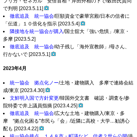
フリカ・セネガル 安倍首相・岸田外相の下で/穀田氏質問
で判明 [2023.5.11]
徹底追及 統一協会
/巨額資金で豪華宮殿/日本の信者に
「伝道」１０倍化を指示 [2023.5.4]
隣接地を統一協会が購入
/国士舘大「強い危惧」/東京・
多摩 [2023.5.2]
徹底追及 統一協会
/幼子残し「海外宣教師」/母さん、
行かないで [2023.5.1]
2023年4月
統一協会 拠点化ノー
/土地・建物購入 多摩で連絡会結
成/東京 [2023.4.30]
文鮮明入国で方針変更
/韓国外交文書 確認・調査を/参
院特委で井上議員指摘 [2023.4.25]
徹底追及 統一協会
/広大な土地・建物購入/東京・多
摩 “拠点化困る”市民ら「会」/近隣に高校・大学…勧誘心
配も [2023.4.22]
統一協会接点 １４８市・町議など 信者２世ら公開
/共