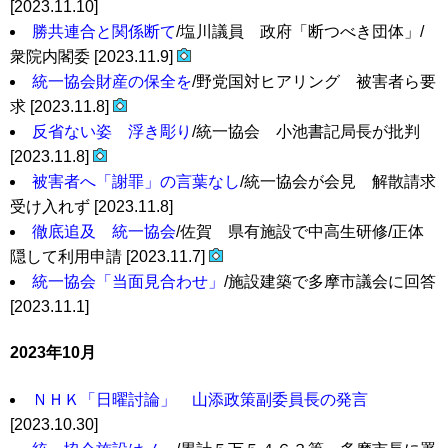
[2023.11.10]
勝共連合と関係断て
/塩川議員 政府「断つべき団体」/
衆院内閣委 [2023.11.9]
統一協会財産の保全を
/野党国対ヒアリング 被害者ら要
求 [2023.11.8]
反省ない姿 浮き彫り
/統一協会 小池書記局長が批判
[2023.11.8]
被害者へ「謝罪」の言葉なし
/統一協会が会見 解散請求
受け入れず [2023.11.8]
徹底追及 統一協会
/佐賀 県有施設で中高生研修/正体
隠して利用申請 [2023.11.7]
統一協会「当面見合わせ」
/施設建築で多摩市議会に回答
[2023.11.1]
2023年10月
ＮＨＫ「日曜討論」 山添政策副委員長の発言
[2023.10.30]