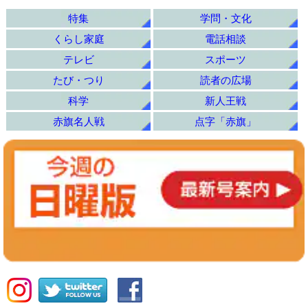
特集
学問・文化
くらし家庭
電話相談
テレビ
スポーツ
たび・つり
読者の広場
科学
新人王戦
赤旗名人戦
点字「赤旗」