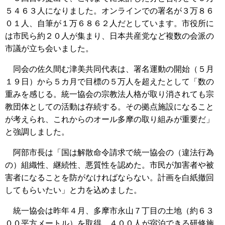
５４６３人になりました。オンラインでの署名が３万８６
０１人、自筆が１万６８６２人だとしています。市役所に
は市民ら約２０人が集まり、日本共産党など複数の会派の
市議が立ち会いました。
同会の佐久間む津美共同代表は、署名運動の開始（５月
１９日）から５カ月で目標の５万人を超えたとして「数の
重みを感じる。統一協会の宗教法人格が取り消されても宗
教団体としての活動は存続する。その拠点施設になること
が考えられ、これからのオール多摩の取り組みが重要だ」
と強調しました。
阿部市長は「国は解散命令請求で統一協会の（違法行為
の）組織性、継続性、悪質性を認めた。市民が加害者や被
害者になることを防がなければならない。計画を白紙撤回
してもらいたい」と力を込めました。
統一協会は昨年４月、多摩市永山７丁目の土地（約６３
００平方メートル）を取得。４００人が宿泊できる研修施