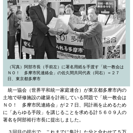
（写真）阿部市長（手前左）に署名用紙を手渡す「統一教会は
ＮＯ！ 多摩市民連絡会」の佐久間共同代表（同右）＝２７
日、東京都多摩市
統一協会（世界平和統一家庭連合）が東京都多摩市内の
土地で研修施設の建築を計画している問題で「統一教会は
ＮＯ！ 多摩市民連絡会」が２７日、同計画を止めるため
に「あらゆる手段」を講じることを求める計５６０９人の
署名を阿部裕行市長に提出しました。
３回目の提出で、これまでに集計した分と合わせて５万