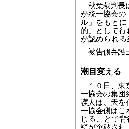
秋葉裁判長は
が統一協会の
ル」をもとに
的」として行
が認められる
被告側弁護士
潮目変える
１０日、東京
一協会の集団
護人は、天を
一協会側はこ
じることで背
壁が突破され