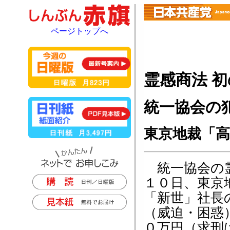
ページトップへ
霊感商法 
統一協会の
東京地裁「
統一協会の霊
１０日、東京
「新世」社長
（威迫・困惑
０万円（求刑