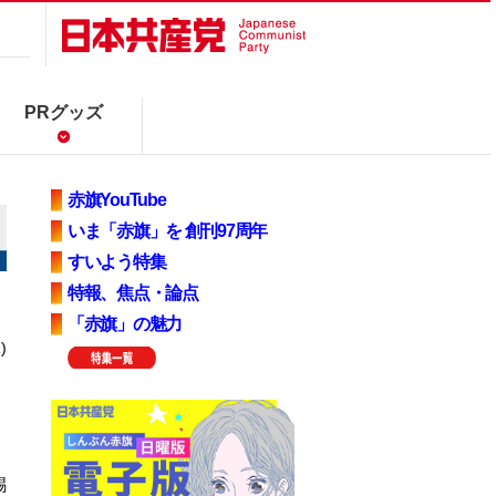
PRグッズ
赤旗YouTube
いま「赤旗」を 創刊97周年
すいよう特集
特報、焦点・論点
「赤旗」の魅力
)
錫