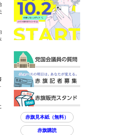
治
伝
約
本
。
書
ォ
に
赤旗見本紙（無料）
赤旗購読