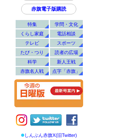
赤旗電子版購読
特集
学問・文化
くらし家庭
電話相談
テレビ
スポーツ
たび・つり
読者の広場
科学
新人王戦
赤旗名人戦
点字「赤旗」
しんぶん赤旗X(旧Twitter)