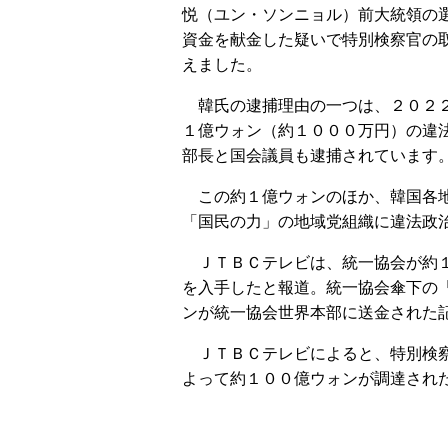
悦（ユン・ソンニョル）前大統領の
資金を献金した疑いで特別検察官の
えました。
韓氏の逮捕理由の一つは、２０２２
１億ウォン（約１０００万円）の違
部長と国会議員も逮捕されています
この約１億ウォンのほか、韓国各地
「国民の力」の地域党組織に違法政
ＪＴＢＣテレビは、統一協会が約１
を入手したと報道。統一協会傘下の
ンが統一協会世界本部に送金された
ＪＴＢＣテレビによると、特別検察
よって約１００億ウォンが調達され