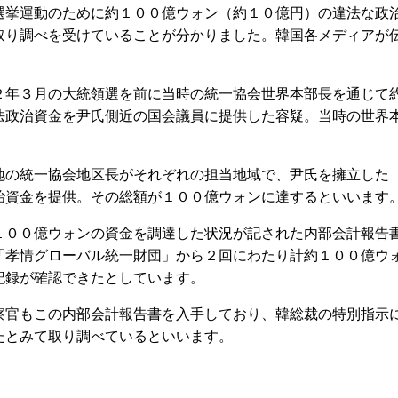
選挙運動のために約１００億ウォン（約１０億円）の違法な政
取り調べを受けていることが分かりました。韓国各メディアが
年３月の大統領選を前に当時の統一協会世界本部長を通じて
法政治資金を尹氏側近の国会議員に提供した容疑。当時の世界
。
の統一協会地区長がそれぞれの担当地域で、尹氏を擁立した
治資金を提供。その総額が１００億ウォンに達するといいます
００億ウォンの資金を調達した状況が記された内部会計報告
「孝情グローバル統一財団」から２回にわたり計約１００億ウ
記録が確認できたとしています。
官もこの内部会計報告書を入手しており、韓総裁の特別指示
たとみて取り調べているといいます。