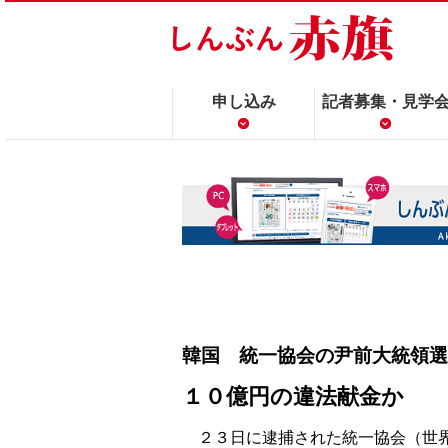
申し込み
記者募集・見学
韓国 統一協会の尹前大統領選
１０億円の違法献金か
２３日に逮捕された統一協会（世界