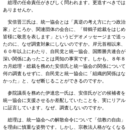
総理の任命責任がきびしく問われます。更迭すべきでは
ありませんか。
安倍晋三氏は、統一協会とは「真逆の考え方にたつ政治
家」どころか、関連団体の会合に、「韓鶴子総裁をはじめ
皆様に敬意を表します」というビデオメッセージまで送っ
たのに、なぜ調査対象にしないのですか。岸元首相以来、
６０年以上にわたり、自民党と統一協会、国際勝共連合が
深い関係にあったことは周知の事実です。しかも、８年８
カ月総理・総裁を務めた安倍氏と統一協会の関係について
何の調査もせずに、自民党と統一協会に「組織的関係はな
かった」と、なぜ断じることができるのですか。
参院議長を務めた伊達忠一氏は、安倍氏がどの候補者を
統一協会に支援させるか差配していたことを、実にリアル
に証言しています。なぜ、調査しないのですか。
総理は、統一協会への解散命令について「信教の自由」
を理由に慎重な姿勢です。しかし、宗教法人格がなくなる