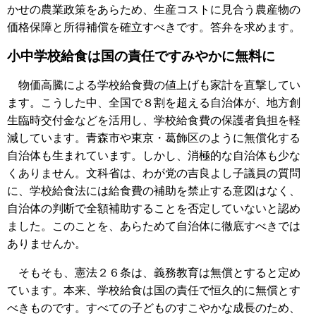
かせの農業政策をあらため、生産コストに見合う農産物の
価格保障と所得補償を確立すべきです。答弁を求めます。
小中学校給食は国の責任ですみやかに無料に
物価高騰による学校給食費の値上げも家計を直撃してい
ます。こうした中、全国で８割を超える自治体が、地方創
生臨時交付金などを活用し、学校給食費の保護者負担を軽
減しています。青森市や東京・葛飾区のように無償化する
自治体も生まれています。しかし、消極的な自治体も少な
くありません。文科省は、わが党の吉良よし子議員の質問
に、学校給食法には給食費の補助を禁止する意図はなく、
自治体の判断で全額補助することを否定していないと認め
ました。このことを、あらためて自治体に徹底すべきでは
ありませんか。
そもそも、憲法２６条は、義務教育は無償とすると定め
ています。本来、学校給食は国の責任で恒久的に無償とす
べきものです。すべての子どものすこやかな成長のため、