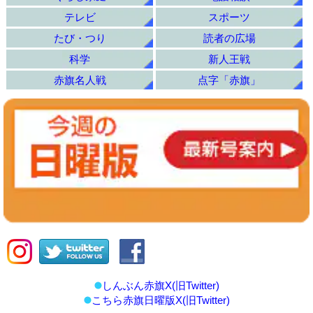
テレビ
スポーツ
たび・つり
読者の広場
科学
新人王戦
赤旗名人戦
点字「赤旗」
しんぶん赤旗X(旧Twitter)
こちら赤旗日曜版X(旧Twitter)