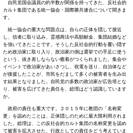
自民党国会議員の約半数が関係を持ってきた、反社会的
カルト集団である統一協会・国際勝共連合について聞きま
す。
統一協会の重大な問題点は、自らの正体を隠して接近
し、信者に取り込み、霊感商法や高額献金、集団結婚など
を強いてきたことです。そうした反社会的行動を覆い隠す
ため政治家に取り入り、政治家の側は選挙での手足に使う
という、抜き差しならない癒着がつくられました。集会や
イベントで政治家があいさつし、祝電を送り、自治体など
が後援したことが、市民をだまして多くの被害者を生み出
す結果となりました。自民党の多数の政治家が広告塔とな
り、被害を広げてきた責任を、総理はどう認識しています
か。
政府の責任も重大です。２０１５年に教団の「名称変
更」を認めたことは、正体隠しのために最大限利用されま
した。総理は、この反社会的カルト集団の名称変更を認め
て被害を拡大させた、行政としての責任をどう考えていま