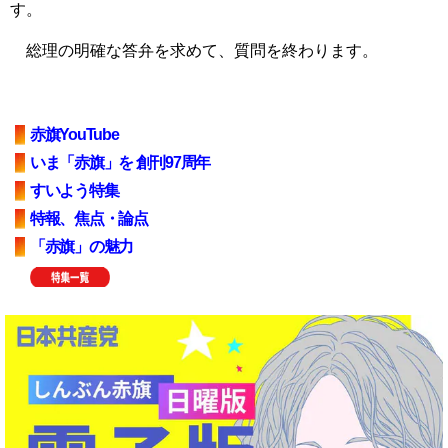
す。
総理の明確な答弁を求めて、質問を終わります。
赤旗YouTube
いま「赤旗」を 創刊97周年
すいよう特集
特報、焦点・論点
「赤旗」の魅力