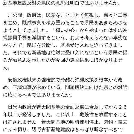
新基地建設反対の県民の意思は明白ではありませんか。
この間、政府は、民意をことごとく無視し、粛々と工事
を進め、既成事実を積み重ねることで県民をあきらめさせ
ようとしてきました。「償いの心」から始まったはずの沖
縄振興予算を減額するという、およそ考えられない卑劣な
やり方で、県民を分断し、基地受け入れを迫ってきまし
た。それでも新基地は絶対に受け入れないという県民の揺
るがぬ意思を示したのが今回の選挙結果にほかなりませ
ん。
安倍政権以来の強権的で冷酷な沖縄政策を根本から改
め、玉城知事が求めている、問題解決に向けた県との対話
に応じるべきではありませんか。
日米両政府が普天間基地の全面返還に合意してから２６
年以上が経過しました。これ以上、危険性を放置すること
は許されません。普天間基地の即時運用停止、閉鎖・撤去
にふみ切り、辺野古新基地建設はきっぱり断念すべきで