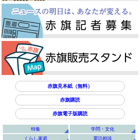
赤旗見本紙（無料）
赤旗購読
赤旗電子版購読
特集
学問・文化
くらし家庭
電話相談