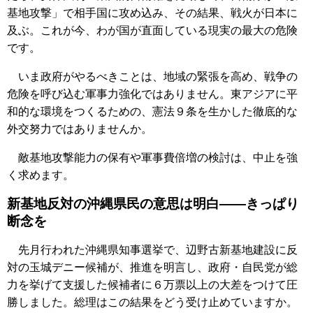
基地攻撃」で相手国に攻め込み、その結果、戦火が日本に
及ぶ。これが今、わが国が直面している現実の最大の危険
です。
いま政府がやるべきことは、地域の緊張を高め、戦争の
危険を呼び込む軍事力強化ではありません。東アジアに平
和的な環境をつくるための、憲法９条を生かした徹底的な
外交努力ではありませんか。
敵基地攻撃能力の保有や軍事費倍増の検討は、中止を強
く求めます。
新基地反対の沖縄県民の意思は明白――きっぱり
断念を
先月行われた沖縄県知事選挙で、辺野古新基地建設に反
対の玉城デニー候補が、推進を明言し、政府・自民党が総
力を挙げて支援した候補者に６万票以上の大差をつけて圧
勝しました。総理はこの結果をどう受け止めていますか。