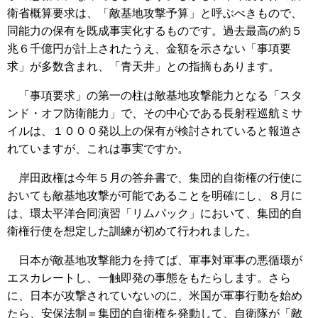
衛省概算要求は、「敵基地攻撃予算」と呼ぶべきもので、
同能力の保有を既成事実化するものです。過去最高の約５
兆６千億円が計上されたうえ、金額を示さない「事項要
求」が多数含まれ、「青天井」との指摘もあります。
「事項要求」の第一の柱は敵基地攻撃能力となる「スタ
ンド・オフ防衛能力」で、その中心である長射程巡航ミサ
イルは、１０００発以上の保有が検討されていると報道さ
れていますが、これは事実ですか。
岸田政権は今年５月の答弁書で、集団的自衛権の行使に
おいても敵基地攻撃が可能であることを明確にし、８月に
は、環太平洋合同演習「リムパック」において、集団的自
衛権行使を想定した訓練が初めて行われました。
日本が敵基地攻撃能力を持てば、軍事対軍事の悪循環が
エスカレートし、一触即発の事態をもたらします。さら
に、日本が攻撃されていないのに、米国が軍事行動を始め
たら、安保法制＝集団的自衛権を発動して、自衛隊が「敵