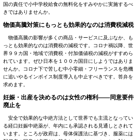
国の責任で小中学校給食の無料化をすみやかに実施するべ
きではありませんか。
物価高騰対策にもっとも効果的なのは消費税減税
物価高騰の影響が多くの商品・サービスに及ぶなか、も
っとも効果的なのは消費税の減税です。コロナ禍以降、世
界９９カ国・地域で消費税・付加価値税の減税がすすめら
れています。ぜひ日本を１００カ国目にしようではありま
せんか。コロナ下で苦しむ中小零細・フリーランスを危機
に追いやるインボイス制度導入も中止すべきです。答弁を
求めます。
妊娠・出産を決めるのは女性の権利――同意要件
廃止を
安全で効果的な中絶方法として世界でも主流となってい
る経口妊娠中絶薬が、年内にも承認される見通しとされて
います。ところが政府は、母体保護法に基づき、服薬には