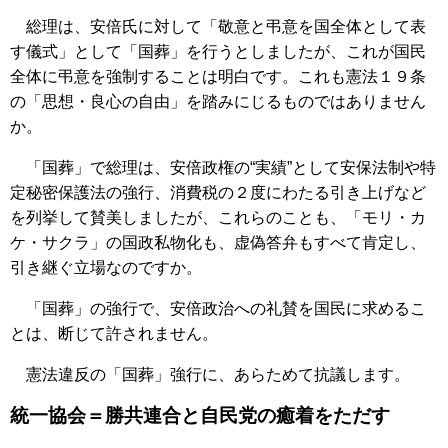
総理は、安倍氏に対して「敬意と弔意を国全体として表
す儀式」として「国葬」を行うとしましたが、これが国民
全体に弔意を強制することは明白です。これも憲法１９条
の「思想・良心の自由」を踏みにじるものではありません
か。
「国葬」で総理は、安倍政権の“実績”として安保法制や特
定秘密保護法の強行、消費税の２度にわたる引き上げなど
を列挙して賛美しましたが、これらのことも、「モリ・カ
ケ・サクラ」の国政私物化も、虚偽答弁もすべて肯定し、
引き継ぐ立場なのですか。
「国葬」の強行で、安倍政治への礼賛を国民に求めるこ
とは、断じて許されません。
憲法違反の「国葬」強行に、あらためて抗議します。
統一協会＝勝共連合と自民党の癒着をただす