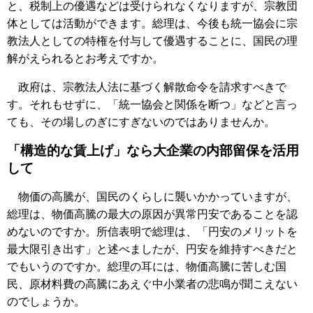
と、税制上の優遇などは受けられなくなりますが、宗教団
体としては活動ができます。総理は、今後も統一協会に宗
教法人としての特権を付与して優遇することに、国民の理
解がえられるとお考えですか。
政府は、宗教法人法に基づく解散命令を請求すべきで
す。それもせずに、「統一協会と関係を断つ」などと言っ
ても、その場しのぎにすぎないのではありませんか。
「構造的な賃上げ」なら大企業の内部留保を活用
して
物価の高騰が、国民のくらしに襲いかかっていますが、
総理は、物価高騰の最大の原因が異常円安であることを認
めないのですか。所信表明で総理は、「円安のメリットを
最大限引き出す」と述べましたが、円安を維持すべきだと
でもいうのですか。総理の耳には、物価高騰に苦しむ国
民、原材料費の高騰にあえぐ中小業者の悲鳴が聞こえない
のでしょうか。