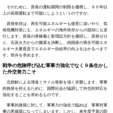
そのために、原発の運転期間の制限を撤廃し、６０年以
上の長期運転まで可能にしようというのですか。
原発依存は、再生可能エネルギーも後景に追いやり、気
候危機対策にも、エネルギーの海外依存からの脱却にも逆
行します。原発の再稼働と新増設方針を撤回し、原発ゼロ
と、石炭火力からの撤退を決断し、純国産の再生可能エネ
ルギー大量普及でエネルギー自給率の向上をはかるべきで
す。答弁を求めます。
戦争の危険呼び込む軍事力強化でなく９条生かし
た外交努力こそ
北朝鮮による弾道ミサイル発射を強く非難します。軍事
的挑発を抑えるために、国際社会が協調して外交的対応を
強化することを求めるものです。
軍事的挑発に対して、軍事力の強化で臨めば、軍事対軍
事の悪循環になってしまいます。しかし、来年度予算の防