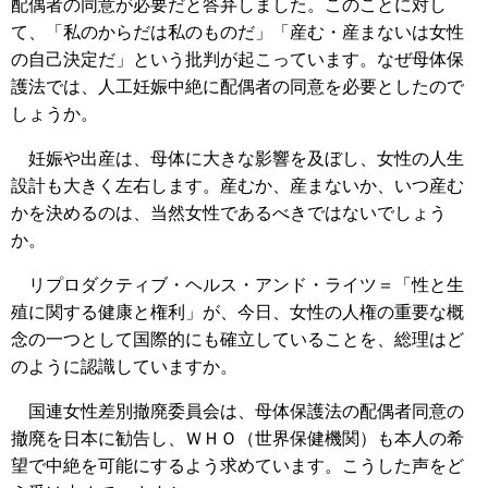
配偶者の同意が必要だと答弁しました。このことに対し
て、「私のからだは私のものだ」「産む・産まないは女性
の自己決定だ」という批判が起こっています。なぜ母体保
護法では、人工妊娠中絶に配偶者の同意を必要としたので
しょうか。
妊娠や出産は、母体に大きな影響を及ぼし、女性の人生
設計も大きく左右します。産むか、産まないか、いつ産む
かを決めるのは、当然女性であるべきではないでしょう
か。
リプロダクティブ・ヘルス・アンド・ライツ＝「性と生
殖に関する健康と権利」が、今日、女性の人権の重要な概
念の一つとして国際的にも確立していることを、総理はど
のように認識していますか。
国連女性差別撤廃委員会は、母体保護法の配偶者同意の
撤廃を日本に勧告し、ＷＨＯ（世界保健機関）も本人の希
望で中絶を可能にするよう求めています。こうした声をど