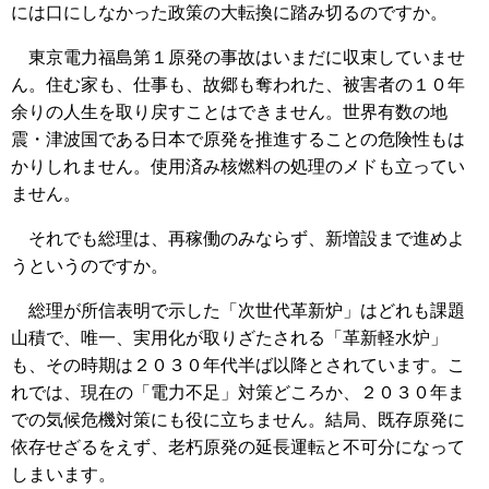
には口にしなかった政策の大転換に踏み切るのですか。
東京電力福島第１原発の事故はいまだに収束していませ
ん。住む家も、仕事も、故郷も奪われた、被害者の１０年
余りの人生を取り戻すことはできません。世界有数の地
震・津波国である日本で原発を推進することの危険性もは
かりしれません。使用済み核燃料の処理のメドも立ってい
ません。
それでも総理は、再稼働のみならず、新増設まで進めよ
うというのですか。
総理が所信表明で示した「次世代革新炉」はどれも課題
山積で、唯一、実用化が取りざたされる「革新軽水炉」
も、その時期は２０３０年代半ば以降とされています。こ
れでは、現在の「電力不足」対策どころか、２０３０年ま
での気候危機対策にも役に立ちません。結局、既存原発に
依存せざるをえず、老朽原発の延長運転と不可分になって
しまいます。