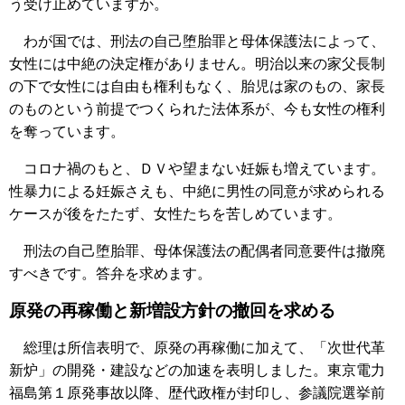
う受け止めていますか。
わが国では、刑法の自己堕胎罪と母体保護法によって、
女性には中絶の決定権がありません。明治以来の家父長制
の下で女性には自由も権利もなく、胎児は家のもの、家長
のものという前提でつくられた法体系が、今も女性の権利
を奪っています。
コロナ禍のもと、ＤＶや望まない妊娠も増えています。
性暴力による妊娠さえも、中絶に男性の同意が求められる
ケースが後をたたず、女性たちを苦しめています。
刑法の自己堕胎罪、母体保護法の配偶者同意要件は撤廃
すべきです。答弁を求めます。
原発の再稼働と新増設方針の撤回を求める
総理は所信表明で、原発の再稼働に加えて、「次世代革
新炉」の開発・建設などの加速を表明しました。東京電力
福島第１原発事故以降、歴代政権が封印し、参議院選挙前