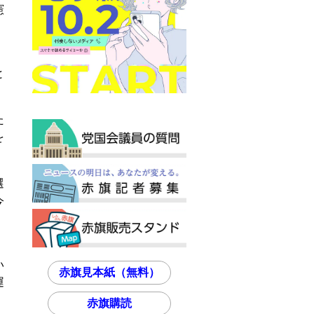
憲
と
た
を
選
今
い
赤旗見本紙（無料）
運
赤旗購読