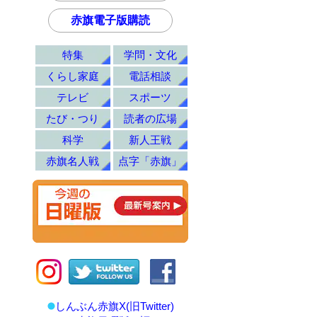
赤旗電子版購読
特集
学問・文化
くらし家庭
電話相談
テレビ
スポーツ
たび・つり
読者の広場
科学
新人王戦
赤旗名人戦
点字「赤旗」
しんぶん赤旗X(旧Twitter)