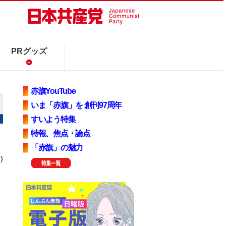
PRグッズ
赤旗YouTube
いま「赤旗」を 創刊97周年
すいよう特集
特報、焦点・論点
「赤旗」の魅力
)