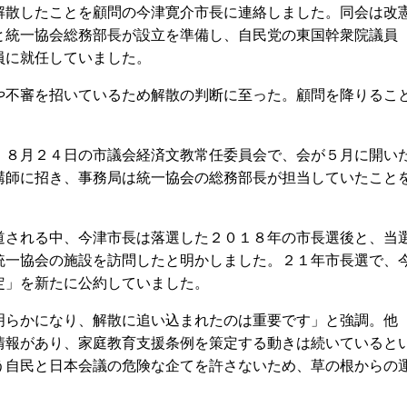
解散したことを顧問の今津寛介市長に連絡しました。同会は改
と統一協会総務部長が設立を準備し、自民党の東国幹衆院議員
員に就任していました。
不審を招いているため解散の判断に至った。顧問を降りるこ
８月２４日の市議会経済文教常任委員会で、会が５月に開い
講師に招き、事務局は統一協会の総務部長が担当していたこと
される中、今津市長は落選した２０１８年の市長選後と、当
統一協会の施設を訪問したと明かしました。２１年市長選で、
定」を新たに公約していました。
らかになり、解散に追い込まれたのは重要です」と強調。他
情報があり、家庭教育支援条例を策定する動きは続いていると
う自民と日本会議の危険な企てを許さないため、草の根からの