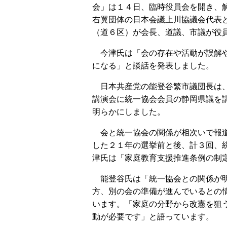
会」は１４日、臨時役員会を開き、
右翼団体の日本会議上川協議会代表
（道６区）が会長、道議、市議が役
今津氏は「会の存在や活動が誤解や
になる」と談話を発表しました。
日本共産党の能登谷繁市議団長は、
講演会に統一協会会員の静岡県議を
明らかにしました。
会と統一協会の関係が相次いで報道
した２１年の選挙前と後、計３回、
津氏は「家庭教育支援推進条例の制
能登谷氏は「統一協会との関係が明
方、別の会の準備が進んでいるとの
います。「家庭の分野から改憲を狙
動が必要です」と語っています。