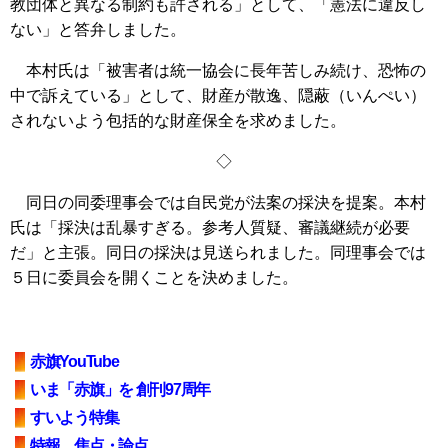
教団体と異なる制約も許される」として、「憲法に違反し
ない」と答弁しました。
本村氏は「被害者は統一協会に長年苦しみ続け、恐怖の
中で訴えている」として、財産が散逸、隠蔽（いんぺい）
されないよう包括的な財産保全を求めました。
◇
同日の同委理事会では自民党が法案の採決を提案。本村
氏は「採決は乱暴すぎる。参考人質疑、審議継続が必要
だ」と主張。同日の採決は見送られました。同理事会では
５日に委員会を開くことを決めました。
赤旗YouTube
いま「赤旗」を 創刊97周年
すいよう特集
特報、焦点・論点