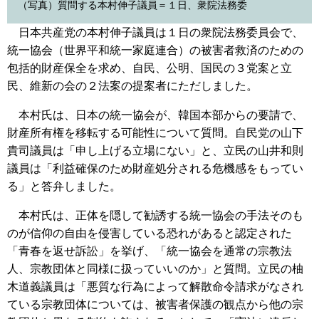
（写真）質問する本村伸子議員＝１日、衆院法務委
日本共産党の本村伸子議員は１日の衆院法務委員会で、
統一協会（世界平和統一家庭連合）の被害者救済のための
包括的財産保全を求め、自民、公明、国民の３党案と立
民、維新の会の２法案の提案者にただしました。
本村氏は、日本の統一協会が、韓国本部からの要請で、
財産所有権を移転する可能性について質問。自民党の山下
貴司議員は「申し上げる立場にない」と、立民の山井和則
議員は「利益確保のため財産処分される危機感をもってい
る」と答弁しました。
本村氏は、正体を隠して勧誘する統一協会の手法そのも
のが信仰の自由を侵害している恐れがあると認定された
「青春を返せ訴訟」を挙げ、「統一協会を通常の宗教法
人、宗教団体と同様に扱っていいのか」と質問。立民の柚
木道義議員は「悪質な行為によって解散命令請求がなされ
ている宗教団体については、被害者保護の観点から他の宗