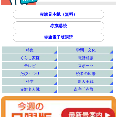
赤旗見本紙（無料）
赤旗購読
赤旗電子版購読
特集
学問・文化
くらし家庭
電話相談
テレビ
スポーツ
たび・つり
読者の広場
科学
新人王戦
赤旗名人戦
点字「赤旗」